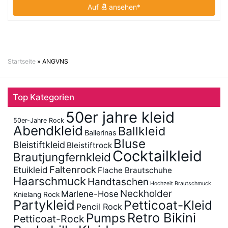
Auf
ansehen*
Startseite
»
ANGVNS
Top Kategorien
50er jahre kleid
50er-Jahre Rock
Abendkleid
Ballkleid
Ballerinas
Bluse
Bleistiftkleid
Bleistiftrock
Cocktailkleid
Brautjungfernkleid
Faltenrock
Etuikleid
Flache Brautschuhe
Haarschmuck
Handtaschen
Hochzeit Brautschmuck
Neckholder
Marlene-Hose
Knielang Rock
Partykleid
Petticoat-Kleid
Pencil Rock
Retro Bikini
Pumps
Petticoat-Rock