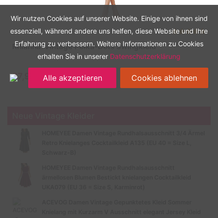
Wir nutzen Cookies auf unserer Website. Einige von ihnen sind
essenziell, während andere uns helfen, diese Website und Ihre
Erfahrung zu verbessern. Weitere Informationen zu Cookies
Rhianna‘ Vintage Polka-Dots Swingkleid
erhalten Sie in unserer
Datenschutzerklärung
27,99 €
Alle akzeptieren
Cookies ablehnen
Neue Vintage Kleider
HOMEYEE Damen Vintage Rundhalsausschnitt 3/4 Ärmel
Retro Knielanges Cocktailkleid A135 (EU 40 = Size L,
Schwarz-B)
HOMEYEE Damen Vintage Rundhalsausschnitt
ärmellosen Blumen Bestickt knielangen Cocktailkleid
UKA079 (EU 36 = Size S, Karminrot)
ACEVOG Damen Vintage Gepunktetes Kleid Sommer
Knielang mit Kurzarm V Ausschnitt elegant Jersey Kleid