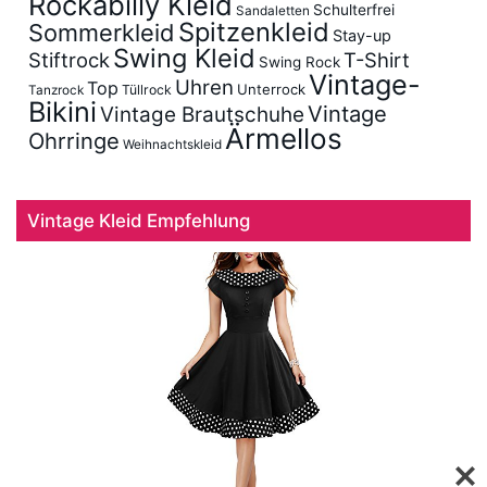
Rockabilly Kleid
Schulterfrei
Sandaletten
Spitzenkleid
Sommerkleid
Stay-up
Swing Kleid
Stiftrock
T-Shirt
Swing Rock
Vintage-
Uhren
Top
Unterrock
Tüllrock
Tanzrock
Bikini
Vintage
Vintage Brautschuhe
Ärmellos
Ohrringe
Weihnachtskleid
Vintage Kleid Empfehlung