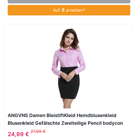
Auf
ansehen*
ANGVNS Damen BleistiftKleid Hemdblusenkleid
Blusenkleid Gefälschte Zweiteilige Pencil bodycon
Kariert Langarm Hemdkragen Business
27,99 €
24,99 €