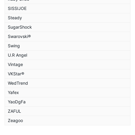
SISSIJOE
Steady
SugarShock
Swarovski®
Swing
U.R Angel
Vintage
VKStar®
WedTrend
Yafex
YaoDgFa
ZAFUL
Zeagoo