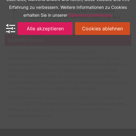
Kleider Burgundy Black S
Erfahrung zu verbessern. Weitere Informationen zu Cookies
bbonlinedress 1950er Vintage Retro Cocktailkleid
erhalten Sie in unserer
Datenschutzerklärung
Rockabilly V-Ausschnitt Faltenrock White (Creme) S
Alle akzeptieren
Cookies ablehnen
Bestellprozess
* Die Betreiber der Seiten nehmen am Amazon EU-
Partnerprogramm teil. Auf unseren Seiten werden durch Amazon
Werbeanzeigen und Links zur Seite von Amazon.de eingebunden, an
denen wir über Werbekostenerstattung Geld verdienen können.
Amazon setzt dazu Cookies ein, um die Herkunft der Bestellungen
nachvollziehen zu können. Dadurch kann Amazon erkennen, dass Sie
den Partnerlink auf unserer Website geklickt haben.
Die Speicherung von “Amazon-Cookies” erfolgt auf Grundlage von
Art. 6 lit. f DSGVO. Der Websitebetreiber hat hieran ein berechtigtes
Interesse, da nur durch die Cookies die Höhe seiner Affiliate-
Vergütung feststellbar ist.