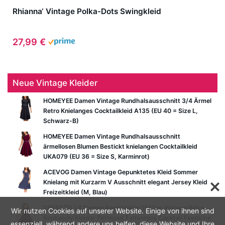
Rhianna‘ Vintage Polka-Dots Swingkleid
27,99 €
Neue Vintage Kleider
HOMEYEE Damen Vintage Rundhalsausschnitt 3/4 Ärmel
Retro Knielanges Cocktailkleid A135 (EU 40 = Size L,
Schwarz-B)
HOMEYEE Damen Vintage Rundhalsausschnitt
ärmellosen Blumen Bestickt knielangen Cocktailkleid
UKA079 (EU 36 = Size S, Karminrot)
ACEVOG Damen Vintage Gepunktetes Kleid Sommer
Knielang mit Kurzarm V Ausschnitt elegant Jersey Kleid
Freizeitkleid (M, Blau)
DRESSTELLS Damen Neckholder 1950er Vintage Retro
Wir nutzen Cookies auf unserer Website. Einige von ihnen sind
Rockabilly Kleider Petticoat Faltenrock Cocktail Festliche
essenziell, während andere uns helfen, diese Website und Ihre