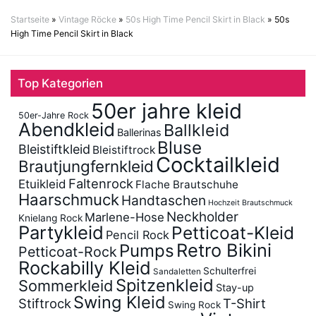
Startseite
»
Vintage Röcke
»
50s High Time Pencil Skirt in Black
»
50s
High Time Pencil Skirt in Black
Top Kategorien
50er jahre kleid
50er-Jahre Rock
Abendkleid
Ballkleid
Ballerinas
Bluse
Bleistiftkleid
Bleistiftrock
Cocktailkleid
Brautjungfernkleid
Faltenrock
Etuikleid
Flache Brautschuhe
Haarschmuck
Handtaschen
Hochzeit Brautschmuck
Neckholder
Marlene-Hose
Knielang Rock
Partykleid
Petticoat-Kleid
Pencil Rock
Retro Bikini
Pumps
Petticoat-Rock
Rockabilly Kleid
Schulterfrei
Sandaletten
Spitzenkleid
Sommerkleid
Stay-up
Swing Kleid
Stiftrock
T-Shirt
Swing Rock