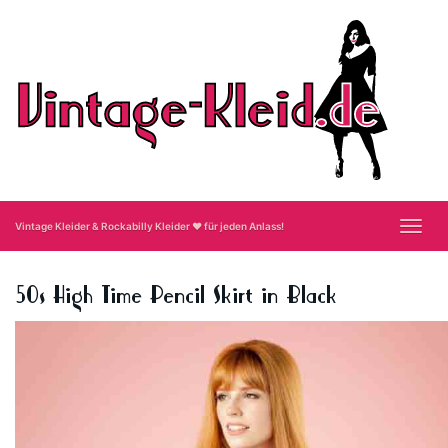
Skip
to
main
content
Toggl
Vintage Kleider & Rockabilly Kleider ❤ für jeden Anlass!
navig
50s High Time Pencil Skirt in Black