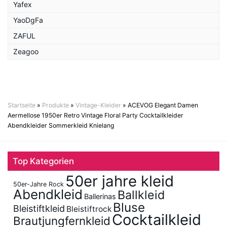
Yafex
YaoDgFa
ZAFUL
Zeagoo
Startseite
»
Produkte
»
Vintage-Kleider
»
ACEVOG Elegant Damen
Aermellose 1950er Retro Vintage Floral Party Cocktailkleider
Abendkleider Sommerkleid Knielang
Top Kategorien
50er jahre kleid
50er-Jahre Rock
Abendkleid
Ballkleid
Ballerinas
Bluse
Bleistiftkleid
Bleistiftrock
Cocktailkleid
Brautjungfernkleid