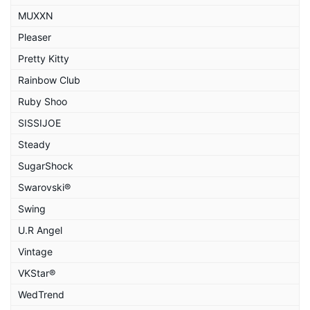
MUXXN
Pleaser
Pretty Kitty
Rainbow Club
Ruby Shoo
SISSIJOE
Steady
SugarShock
Swarovski®
Swing
U.R Angel
Vintage
VKStar®
WedTrend