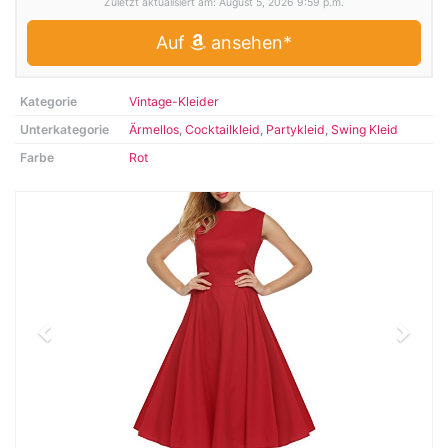
Zuletzt aktualisiert am: August 5, 2026 9:59 p.m.
Auf
ansehen*
Kategorie
Vintage-Kleider
Unterkategorie
Ärmellos
,
Cocktailkleid
,
Partykleid
,
Swing Kleid
Farbe
Rot