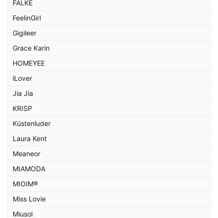
FALKE
FeelinGirl
Gigileer
Grace Karin
HOMEYEE
iLover
Jia Jia
KRISP
Küstenluder
Laura Kent
Meaneor
MIAMODA
MIOIM®
Miss Lovie
Miusol