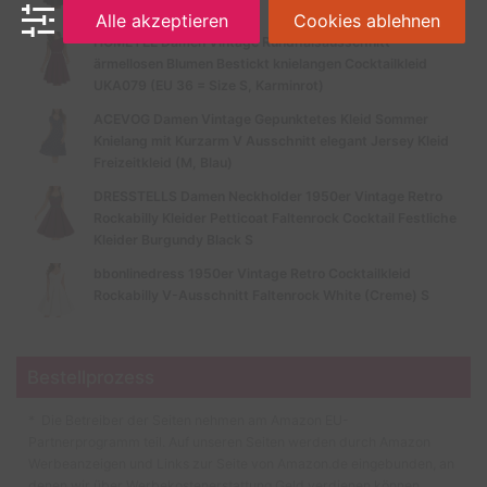
Schwarz-B)
Alle akzeptieren
Cookies ablehnen
HOMEYEE Damen Vintage Rundhalsausschnitt
ärmellosen Blumen Bestickt knielangen Cocktailkleid
UKA079 (EU 36 = Size S, Karminrot)
ACEVOG Damen Vintage Gepunktetes Kleid Sommer
Knielang mit Kurzarm V Ausschnitt elegant Jersey Kleid
Freizeitkleid (M, Blau)
DRESSTELLS Damen Neckholder 1950er Vintage Retro
Rockabilly Kleider Petticoat Faltenrock Cocktail Festliche
Kleider Burgundy Black S
bbonlinedress 1950er Vintage Retro Cocktailkleid
Rockabilly V-Ausschnitt Faltenrock White (Creme) S
Bestellprozess
* Die Betreiber der Seiten nehmen am Amazon EU-
Partnerprogramm teil. Auf unseren Seiten werden durch Amazon
Werbeanzeigen und Links zur Seite von Amazon.de eingebunden, an
denen wir über Werbekostenerstattung Geld verdienen können.