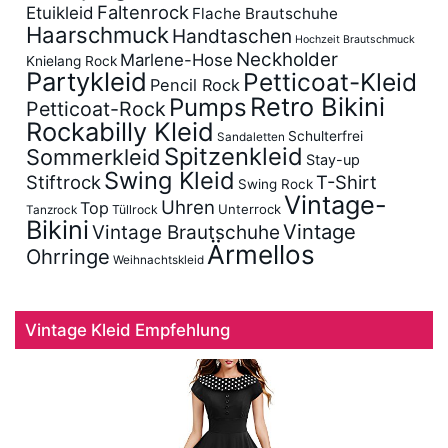
Faltenrock
Etuikleid
Flache Brautschuhe
Haarschmuck
Handtaschen
Hochzeit Brautschmuck
Neckholder
Marlene-Hose
Knielang Rock
Partykleid
Petticoat-Kleid
Pencil Rock
Retro Bikini
Pumps
Petticoat-Rock
Rockabilly Kleid
Schulterfrei
Sandaletten
Spitzenkleid
Sommerkleid
Stay-up
Swing Kleid
Stiftrock
T-Shirt
Swing Rock
Vintage-
Uhren
Top
Unterrock
Tüllrock
Tanzrock
Bikini
Vintage
Vintage Brautschuhe
Ärmellos
Ohrringe
Weihnachtskleid
Vintage Kleid Empfehlung