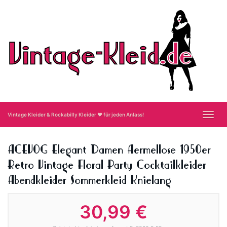
Skip
to
main
content
Toggl
Vintage Kleider & Rockabilly Kleider ❤ für jeden Anlass!
navig
ACEVOG Elegant Damen Aermellose 1950er
Retro Vintage Floral Party Cocktailkleider
Abendkleider Sommerkleid Knielang
30,99 €