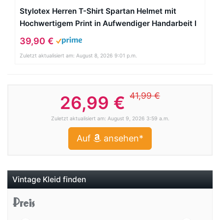
Stylotex Herren T-Shirt Spartan Helmet mit
Hochwertigem Print in Aufwendiger Handarbeit I
Herren T Shirt Basic Schwarz Weiß oder Heather
39,90 €
Regular Fit aus Baumwolle mit
Zuletzt aktualisiert am: August 8, 2026 9:01 p.m.
Rundhalsausschnitt S – XXXL, Schwarz,
41,99 €
26,99 €
Zuletzt aktualisiert am: August 9, 2026 3:59 a.m.
Auf
ansehen*
Vintage Kleid finden
Preis