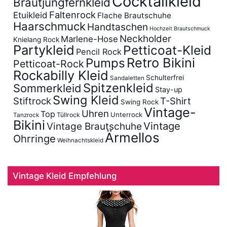
Cocktailkleid
Brautjungfernkleid
Faltenrock
Etuikleid
Flache Brautschuhe
Haarschmuck
Handtaschen
Hochzeit Brautschmuck
Neckholder
Marlene-Hose
Knielang Rock
Partykleid
Petticoat-Kleid
Pencil Rock
Retro Bikini
Pumps
Petticoat-Rock
Rockabilly Kleid
Schulterfrei
Sandaletten
Spitzenkleid
Sommerkleid
Stay-up
Swing Kleid
Stiftrock
T-Shirt
Swing Rock
Vintage-
Uhren
Top
Unterrock
Tüllrock
Tanzrock
Bikini
Vintage
Vintage Brautschuhe
Ärmellos
Ohrringe
Weihnachtskleid
Vintage Kleid Empfehlung