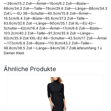
—39cm/15.2 Zoll—–Ärmel—16cm/6.2 Zoll—–Büste—
88cm/34.3 Zoll—–Taille—76cm/29.6 Zoll—–Länge—88cm/34.3
Zoll L—-EU 38—Schulter—40.5cm/15.8 Zoll—Ärmel—
16.5cm/6.4 Zoll—Büste—95.6cm/37.3 Zoll—Taille—
83.6cm/32.6 Zoll —Länge—90cm/35.1 Zoll XL—EU 42—
Schulter—42cm/16.4 Zoll—–Ärmel—17cm/6.6 Zoll—–Büste—
103.2cm/40.2 Zoll—Taille—91.2cm/35.6 Zoll —Länge—
92cm/35.9 Zoll XXL–EU 46—Schulter—43.5cm/17 Zoll—–Ärmel
—17.5cm/6.8 Zoll—Büste—110.8cm/43.2 Zoll—Taille—
98.8cm/38.5 Zoll —Länge—94cm/36.7 ZollLieferumfang 1 x
Damen Kleid
Ähnliche Produkte