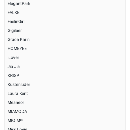
ElegantPark
FALKE
FeelinGirl
Gigileer
Grace Karin
HOMEYEE
iLover
Jia Jia
KRISP
Küstenluder
Laura Kent
Meaneor
MIAMODA
MIOIM®
Miss Lovie