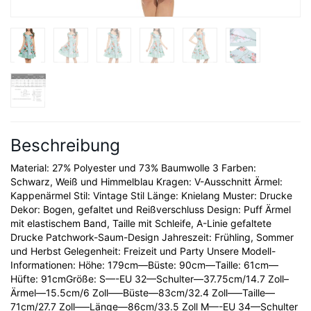
Beschreibung
Material: 27% Polyester und 73% Baumwolle 3 Farben:
Schwarz, Weiß und Himmelblau Kragen: V-Ausschnitt Ärmel:
Kappenärmel Stil: Vintage Stil Länge: Knielang Muster: Drucke
Dekor: Bogen, gefaltet und Reißverschluss Design: Puff Ärmel
mit elastischem Band, Taille mit Schleife, A-Linie gefaltete
Drucke Patchwork-Saum-Design Jahreszeit: Frühling, Sommer
und Herbst Gelegenheit: Freizeit und Party Unsere Modell-
Informationen: Höhe: 179cm—Büste: 90cm—Taille: 61cm—
Hüfte: 91cmGröße: S—-EU 32—Schulter—37.75cm/14.7 Zoll–
Ärmel—15.5cm/6 Zoll—–Büste—83cm/32.4 Zoll—–Taille—
71cm/27.7 Zoll—–Länge—86cm/33.5 Zoll M—-EU 34—Schulter