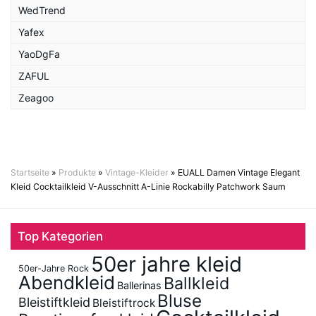
WedTrend
Yafex
YaoDgFa
ZAFUL
Zeagoo
Startseite
»
Produkte
»
Vintage-Kleider
»
EUALL Damen Vintage Elegant
Kleid Cocktailkleid V-Ausschnitt A-Linie Rockabilly Patchwork Saum
Top Kategorien
50er jahre kleid
50er-Jahre Rock
Abendkleid
Ballkleid
Ballerinas
Bluse
Bleistiftkleid
Bleistiftrock