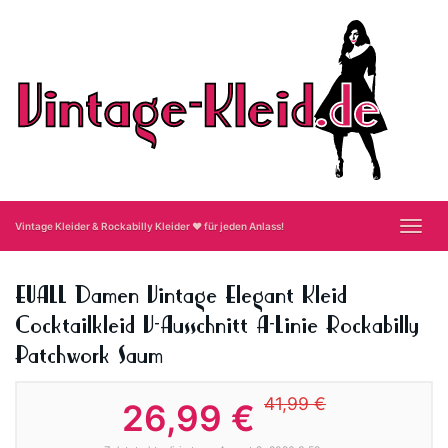
Skip
to
main
content
Toggl
Vintage Kleider & Rockabilly Kleider ❤ für jeden Anlass!
navig
EUALL Damen Vintage Elegant Kleid
Cocktailkleid V-Ausschnitt A-Linie Rockabilly
Patchwork Saum
41,99 €
26,99 €