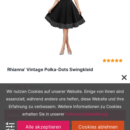
Rhianna‘ Vintage Polka-Dots Swingkleid
27,99 €
Wir nutzen Cookies auf unserer Website. Einige von ihnen sind
Zuletzt aktualisiert am: August 9, 2026 5:57 a.m.
essenziell, während andere uns helfen, diese Website und Ihre
Erfahrung zu verbessern. Weitere Informationen zu Cookies
erhalten Sie in unserer
Datenschutzerklärung
Neue Vintage Kleider
HOMEYEE Damen Vintage Rundhalsausschnitt 3/4 Ärmel
Alle akzeptieren
Cookies ablehnen