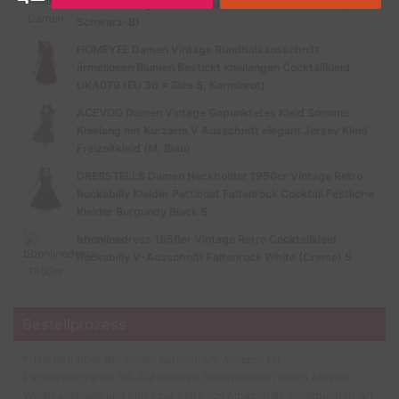
Retro Knielanges Cocktailkleid A135 (EU 40 = Size L,
Schwarz-B)
HOMEYEE Damen Vintage Rundhalsausschnitt
ärmellosen Blumen Bestickt knielangen Cocktailkleid
UKA079 (EU 36 = Size S, Karminrot)
ACEVOG Damen Vintage Gepunktetes Kleid Sommer
Knielang mit Kurzarm V Ausschnitt elegant Jersey Kleid
Freizeitkleid (M, Blau)
DRESSTELLS Damen Neckholder 1950er Vintage Retro
Rockabilly Kleider Petticoat Faltenrock Cocktail Festliche
Kleider Burgundy Black S
bbonlinedress 1950er Vintage Retro Cocktailkleid
Rockabilly V-Ausschnitt Faltenrock White (Creme) S
Bestellprozess
* Die Betreiber der Seiten nehmen am Amazon EU-
Partnerprogramm teil. Auf unseren Seiten werden durch Amazon
Werbeanzeigen und Links zur Seite von Amazon.de eingebunden, an