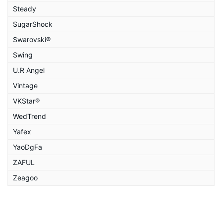
Steady
SugarShock
Swarovski®
Swing
U.R Angel
Vintage
VKStar®
WedTrend
Yafex
YaoDgFa
ZAFUL
Zeagoo