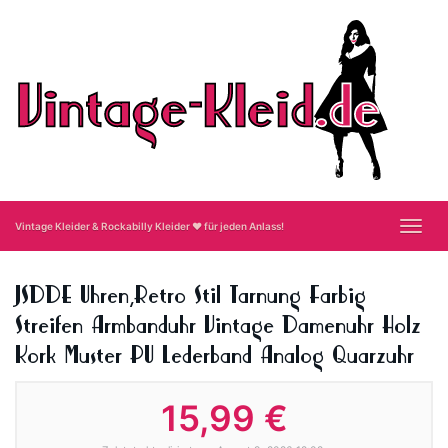
Skip
to
main
content
Toggl
Vintage Kleider & Rockabilly Kleider ❤ für jeden Anlass!
navig
JSDDE Uhren,Retro Stil Tarnung Farbig
Streifen Armbanduhr Vintage Damenuhr Holz
Kork Muster PU Lederband Analog Quarzuhr
15,99 €