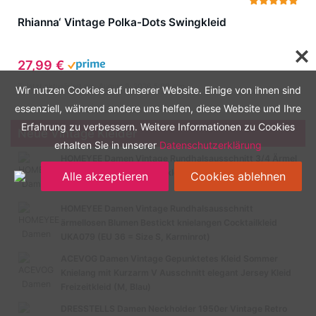
Rhianna‘ Vintage Polka-Dots Swingkleid
27,99 €
Zuletzt aktualisiert am: August 8, 2026 5:00 p.m.
Wir nutzen Cookies auf unserer Website. Einige von ihnen sind
essenziell, während andere uns helfen, diese Website und Ihre
Erfahrung zu verbessern. Weitere Informationen zu Cookies
Neue Vintage Kleider
erhalten Sie in unserer
Datenschutzerklärung
HOMEYEE Damen Vintage Rundhalsausschnitt 3/4 Ärmel
Retro Knielanges Cocktailkleid A135 (EU 40 = Size L,
Alle akzeptieren
Cookies ablehnen
Schwarz-B)
HOMEYEE Damen Vintage Rundhalsausschnitt
ärmellosen Blumen Bestickt knielangen Cocktailkleid
UKA079 (EU 36 = Size S, Karminrot)
ACEVOG Damen Vintage Gepunktetes Kleid Sommer
Knielang mit Kurzarm V Ausschnitt elegant Jersey Kleid
Freizeitkleid (M, Blau)
DRESSTELLS Damen Neckholder 1950er Vintage Retro