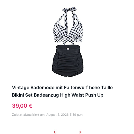
Vintage Bademode mit Faltenwurf hohe Taille
Bikini Set Badeanzug High Waist Push Up
Swimwear Neckholder (EU 32-34, Weiß)
39,00 €
Zuletzt aktualisiert am: August 8, 2026 5:59 p.m.