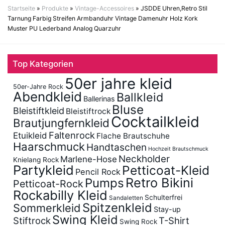
Startseite
»
Produkte
»
Vintage-Accessoires
»
JSDDE Uhren,Retro Stil
Tarnung Farbig Streifen Armbanduhr Vintage Damenuhr Holz Kork
Muster PU Lederband Analog Quarzuhr
Top Kategorien
50er jahre kleid
50er-Jahre Rock
Abendkleid
Ballkleid
Ballerinas
Bluse
Bleistiftkleid
Bleistiftrock
Cocktailkleid
Brautjungfernkleid
Faltenrock
Etuikleid
Flache Brautschuhe
Haarschmuck
Handtaschen
Hochzeit Brautschmuck
Neckholder
Marlene-Hose
Knielang Rock
Partykleid
Petticoat-Kleid
Pencil Rock
Retro Bikini
Pumps
Petticoat-Rock
Rockabilly Kleid
Schulterfrei
Sandaletten
Spitzenkleid
Sommerkleid
Stay-up
Swing Kleid
Stiftrock
T-Shirt
Swing Rock