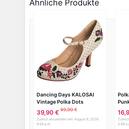
Ähnliche Produkte
Dancing Days KALOSAI
Polk
Vintage Polka Dots
Pun
FOLKLORE Pumps High
Sho
69,90 €
39,90 €
16,
Heels Rockabilly
wein
Zuletzt aktualisiert am: August 8, 2026
Zuletz
8:59 a.m.
5:58 a