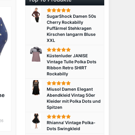
SugarShock Damen 50s
Cherry Rockabilly
Puffärmel Stehkragen
Kirschen langarm Bluse
XXL
Küstenluder JANISE
Vintage Tulle Polka Dots
Ribbon Retro SHIRT
Rockabilly
Miusol Damen Elegant
ne
Abendkleid Vintag 50er
Kleider mit Polka Dots und
Spitzen
26
Rhianna‘ Vintage Polka-
Dots Swingkleid