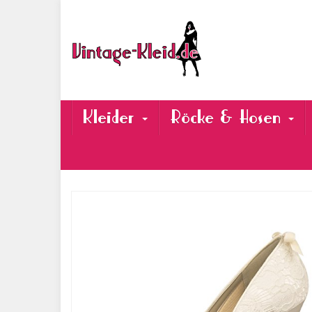
Skip
to
main
content
Kleider
Röcke & Hosen