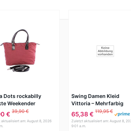
a Dots rockabilly
Swing Damen Kleid
kte Weekender
Vittoria – Mehrfarbig
pper Handtasche
39,90 €
119,95 €
90 €
65,38 €
rot
t aktualisiert am: August 8, 2026
Zuletzt aktualisiert am: August 8, 20
.m.
9:01 a.m.