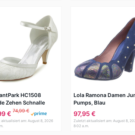
gantPark HC1508
Lola Ramona Damen Ju
e Zehen Schnalle
Pumps, Blau
h Absatz Pumps Lace
74,99 €
99 €
97,95 €
zschuhe Damen
t aktualisiert am: August 8, 2026
Zuletzt aktualisiert am: August 8, 20
tschuhe Ivory Gr.40
.m.
8:02 a.m.