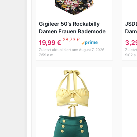
Gigileer 50’s Rockabilly
JSD
Damen Frauen Bademode
Dam
Bikini Swimsuit High
römi
28,73 €
19,99 €
3,2
Waisted – Bauchweg – Plus
Ana
Zuletzt aktualisiert am: August 7, 2026
Zuletzt
Size Schwarz XXL
Arm
7:59 a.m.
9:02 a