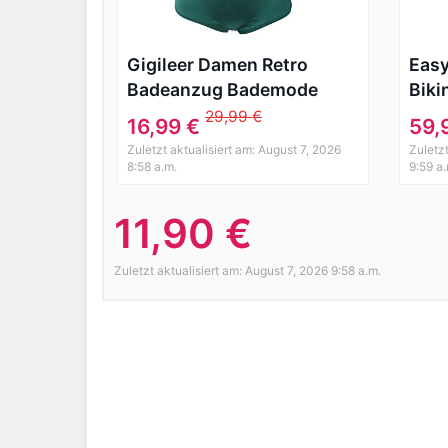
Gigileer Damen Retro
Easy
Badeanzug Bademode
Biki
Bikini Set hohe Teillen gelb
Bad
29,99 €
16,99 €
59,
& gruen L
42-
Zuletzt aktualisiert am: August 7, 2026
Zuletzt
8:58 a.m.
9:59 a
11,90 €
Zuletzt aktualisiert am: August 7, 2026 9:58 a.m.