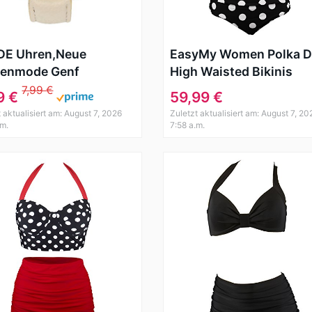
DE Uhren,Neue
EasyMy Women Polka D
enmode Genf
High Waisted Bikinis
schen Ziffern-Leder
Swimsuits Swimwear
7,99 €
9 €
59,99 €
log Quarz
 aktualisiert am: August 7, 2026
Zuletzt aktualisiert am: August 7, 20
banduhren(Beige)
.m.
7:58 a.m.