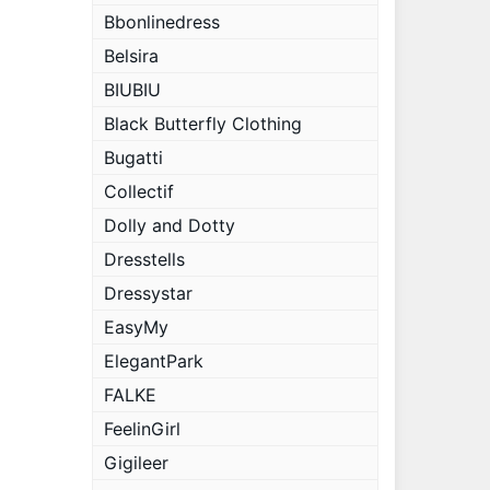
Bbonlinedress
Belsira
BIUBIU
Black Butterfly Clothing
Bugatti
Collectif
Dolly and Dotty
Dresstells
Dressystar
EasyMy
ElegantPark
FALKE
FeelinGirl
Gigileer