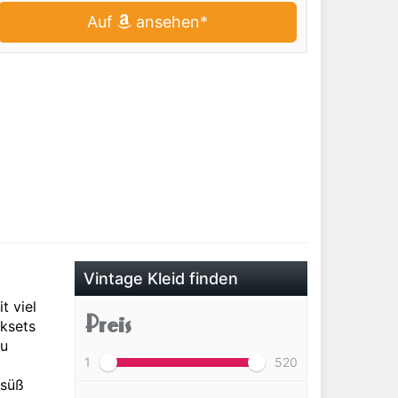
Auf
ansehen*
Vintage Kleid finden
t viel
Preis
ksets
zu
1
520
 süß