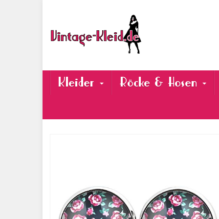
Skip
to
main
content
Kleider
Röcke & Hosen