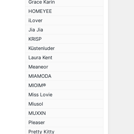
Grace Karin
HOMEYEE
iLover
Jia Jia
KRISP
Küstenluder
Laura Kent
Meaneor
MIAMODA
MIOIM®
Miss Lovie
Miusol
MUXXN
Pleaser
Pretty Kitty