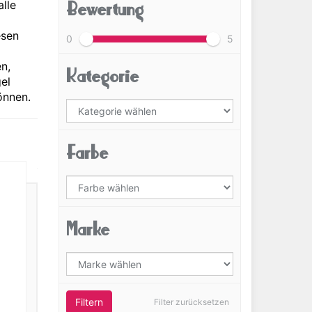
Bewertung
alle
esen
0
5
)
n,
Kategorie
el
önnen.
Farbe
Marke
Filtern
Filter zurücksetzen