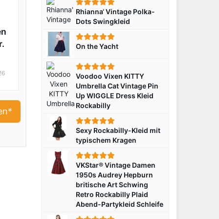
Rhianna‘ Vintage Polka-
Dots Swingkleid
en
r.
On the Yacht
26
Voodoo Vixen KITTY
Umbrella Cat Vintage Pin
Up WIGGLE Dress Kleid
Rockabilly
en*
Sexy Rockabilly-Kleid mit
typischem Kragen
VKStar® Vintage Damen
1950s Audrey Hepburn
britische Art Schwing
Retro Rockabilly Plaid
Abend-Partykleid Schleife