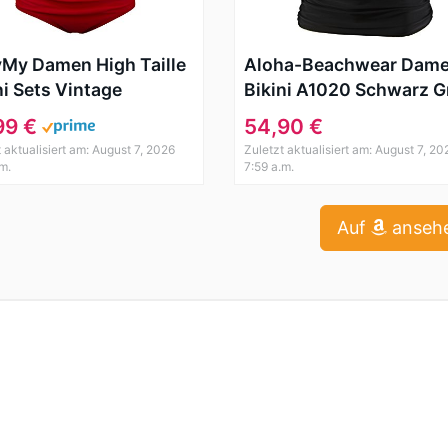
My Damen High Taille
Aloha-Beachwear Dam
ni Sets Vintage
Bikini A1020 Schwarz G
emode, Schwarz, EU
44
99 €
54,90 €
44Tag Size 2XL
 aktualisiert am: August 7, 2026
Zuletzt aktualisiert am: August 7, 20
.m.
7:59 a.m.
Auf
anseh