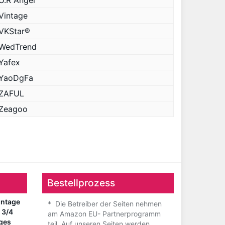
U.R Angel
Vintage
VKStar®
WedTrend
Yafex
YaoDgFa
ZAFUL
Zeagoo
Bestellprozess
ntage
* Die Betreiber der Seiten nehmen
 3/4
am Amazon EU- Partnerprogramm
nges
teil. Auf unseren Seiten werden