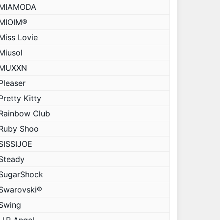
MIAMODA
MIOIM®
Miss Lovie
Miusol
MUXXN
Pleaser
Pretty Kitty
Rainbow Club
Ruby Shoo
SISSIJOE
Steady
SugarShock
Swarovski®
Swing