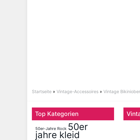
Startseite
»
Vintage-Accessoires
»
Vintage Bikiniober
Top Kategorien
Vint
50er
50er-Jahre Rock
jahre kleid