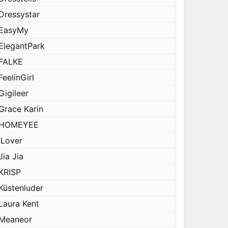
Dressystar
EasyMy
ElegantPark
FALKE
FeelinGirl
Gigileer
Grace Karin
HOMEYEE
iLover
Jia Jia
KRISP
Küstenluder
Laura Kent
Meaneor