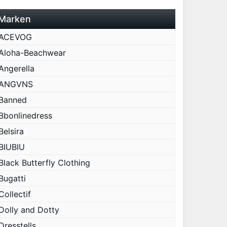
Marken
ACEVOG
Aloha-Beachwear
Angerella
ANGVNS
Banned
Bbonlinedress
Belsira
BIUBIU
Black Butterfly Clothing
Bugatti
Collectif
Dolly and Dotty
Dresstells