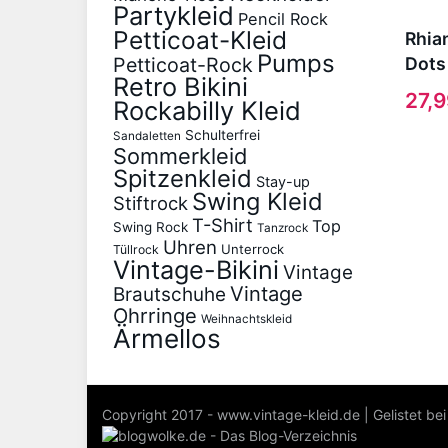
Partykleid
Pencil Rock
Petticoat-Kleid
Rhia
Pumps
Petticoat-Rock
Dots
Retro Bikini
27,
Rockabilly Kleid
Schulterfrei
Sandaletten
Sommerkleid
Spitzenkleid
Stay-up
Swing Kleid
Stiftrock
T-Shirt
Top
Swing Rock
Tanzrock
Uhren
Unterrock
Tüllrock
Vintage-Bikini
Vintage
Vintage
Brautschuhe
Ohrringe
Weihnachtskleid
Ärmellos
Copyright 2017 - www.vintage-kleid.de | Gelistet bei