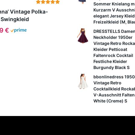
Sommer Knielang m
Kurzarm V Ausschni
nna‘ Vintage Polka-
elegant Jersey Kleid
 Swingkleid
Freizeitkleid (M, Bla
99 €
DRESSTELLS Dame
Neckholder 1950er
Vintage Retro Rocka
Kleider Petticoat
Faltenrock Cocktail
Festliche Kleider
Burgundy Black S
bbonlinedress 1950
Vintage Retro
Cocktailkleid Rockab
V-Ausschnitt Falte
White (Creme) S