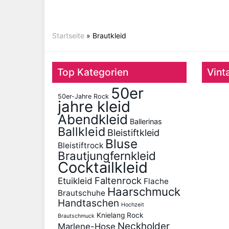
Startseite
»
Brautkleid
Top Kategorien
Vint
50er
50er-Jahre Rock
jahre kleid
Abendkleid
Ballerinas
Ballkleid
Bleistiftkleid
Bluse
Bleistiftrock
Brautjungfernkleid
Cocktailkleid
Faltenrock
Etuikleid
Flache
Haarschmuck
Brautschuhe
Handtaschen
Hochzeit
Knielang Rock
Brautschmuck
Neckholder
Marlene-Hose