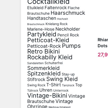
Cocktailkleid
Faltenrock
Etuikleid
Flache
Haarschmuck
Brautschuhe
Handtaschen
Hochzeit
Knielang Rock
Brautschmuck
Neckholder
Marlene-Hose
Partykleid
Pencil Rock
Petticoat-Kleid
Rhia
Pumps
Petticoat-Rock
Dots
Retro Bikini
27,
Rockabilly Kleid
Schulterfrei
Sandaletten
Sommerkleid
Spitzenkleid
Stay-up
Swing Kleid
Stiftrock
T-Shirt
Top
Swing Rock
Tanzrock
Uhren
Unterrock
Tüllrock
Vintage-Bikini
Vintage
Vintage
Brautschuhe
Ohrringe
Weihnachtskleid