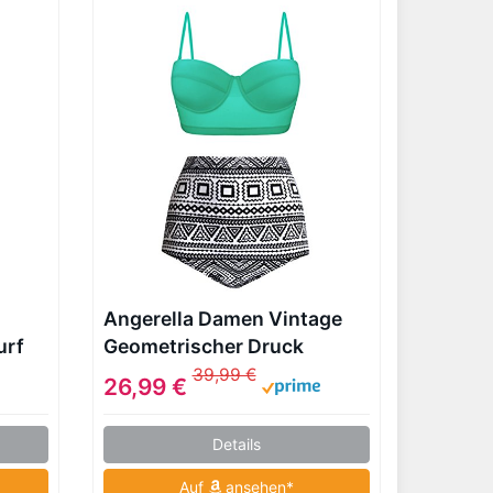
Angerella Damen Vintage
urf
Geometrischer Druck
Unterseite Hohe Taille
39,99 €
26,99 €
Badeanzug Bikini Set
Details
Auf
ansehen*