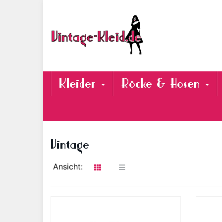
Skip
to
main
content
Kleider
Röcke & Hosen
Vintage
Ansicht: