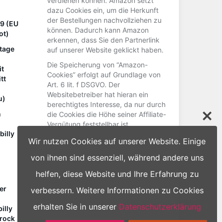
verdienen können. Amazon setzt
dazu Cookies ein, um die Herkunft
der Bestellungen nachvollziehen zu
79 (EU
können. Dadurch kann Amazon
ot)
erkennen, dass Sie den Partnerlink
tage
auf unserer Website geklickt haben.
Die Speicherung von “Amazon-
it
Cookies” erfolgt auf Grundlage von
tt
Art. 6 lit. f DSGVO. Der
Websitebetreiber hat hieran ein
u)
berechtigtes Interesse, da nur durch
n
die Cookies die Höhe seiner Affiliate-
Vergütung feststellbar ist.
billy
Wir nutzen Cookies auf unserer Website. Einige
von ihnen sind essenziell, während andere uns
helfen, diese Website und Ihre Erfahrung zu
er
verbessern. Weitere Informationen zu Cookies
erhalten Sie in unserer
Datenschutzerklärung
illy
nrock