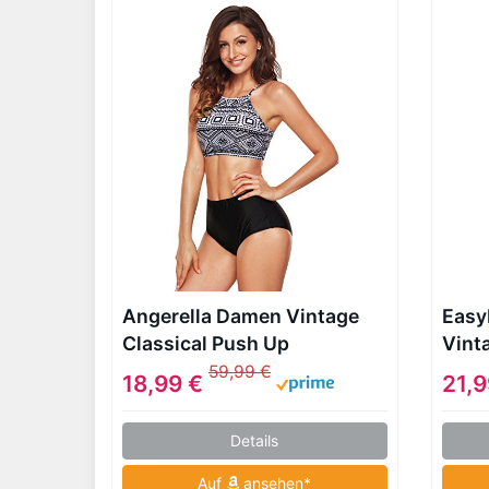
Angerella Damen Vintage
Easy
Classical Push Up
Vint
Badeanzüges Bikini
Bade
59,99 €
18,99 €
21,
Details
Auf
ansehen*