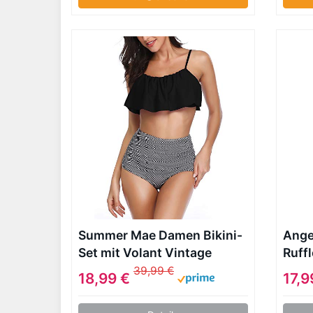
Summer Mae Damen Bikini-
Ange
Set mit Volant Vintage
Ruff
Badeanzug
Crop
39,99 €
18,99 €
17,9
(EU4
Weiß