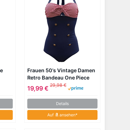
ce
Frauen 50’s Vintage Damen
Retro Bandeau One Piece
Bademode High Waist Plus
29,98 €
19,99 €
Size Badeanzug Bauchweg,
rot- blau, XXL
Details
Auf
ansehen*