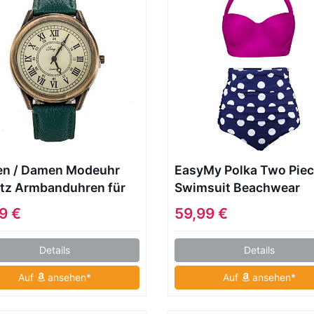
en / Damen Modeuhr
EasyMy Polka Two Pie
tz Armbanduhren für
Swimsuit Beachwear
Alltag Leder Band
Bathing Suits
9 €
59,99 €
ge Schwarz / Rot /
n / Grün Marke
Details
Details
Auf
ansehen*
Auf
ansehen*