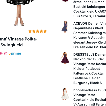
ärmellosen Blumen
Bestickt knielangen
Cocktailkleid UKA0
36 = Size S, Karminr
ACEVOG Damen Vin
Gepunktetes Kleid
Sommer Knielang m
Kurzarm V Ausschni
nna‘ Vintage Polka-
elegant Jersey Kleid
 Swingkleid
Freizeitkleid (M, Bla
99 €
DRESSTELLS Dame
Neckholder 1950er
Vintage Retro Rocka
Kleider Petticoat
Faltenrock Cocktail
Festliche Kleider
Burgundy Black S
bbonlinedress 1950
Vintage Retro
Cocktailkleid Rockab
V-Ausschnitt Falte