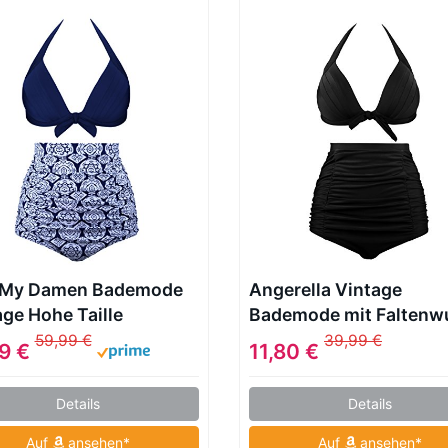
My Damen Bademode
Angerella Vintage
age Hohe Taille
Bademode mit Faltenw
anzug
hohe Taille Bikini Set
59,99 €
39,99 €
99 €
11,80 €
(SST016-B1-L)
Details
Details
Auf
ansehen*
Auf
ansehen*