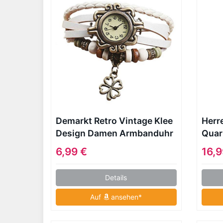
Demarkt Retro Vintage Klee
Herr
Design Damen Armbanduhr
Quar
Armreif Uhr Anhänger
den 
6,99 €
16,9
Spangenuhr Quarzuhren
Vinta
(Weiß)
Brau
Details
Auf
ansehen*