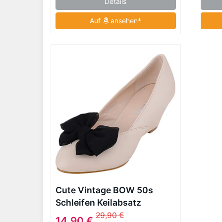
Details
Auf
ansehen*
Cute Vintage BOW 50s
Schleifen Keilabsatz
WEDGES Rockabilly
29,90 €
14,90 €