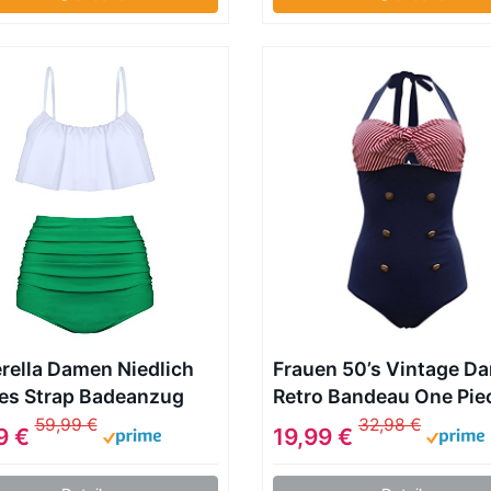
rella Damen Niedlich
Frauen 50’s Vintage D
les Strap Badeanzug
Retro Bandeau One Pie
 Top Flounce Bikini
Bademode Bikini High 
59,99 €
32,98 €
9 €
19,99 €
6-48=Tag Size 5XL,
Plus Size Badeanzug
)
Bauchweg (XXXXL(EU 