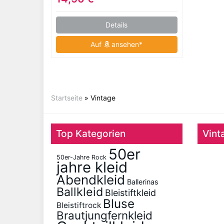
Details
Auf
ansehen*
Startseite
»
Vintage
Top Kategorien
Vint
50er
50er-Jahre Rock
jahre kleid
Abendkleid
Ballerinas
Ballkleid
Bleistiftkleid
Bluse
Bleistiftrock
Brautjungfernkleid