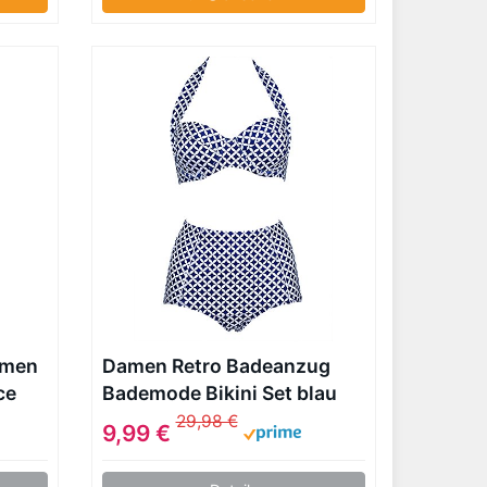
amen
Damen Retro Badeanzug
ce
Bademode Bikini Set blau
Waist
Label XXXL(EU 42-44)
29,98 €
9,99 €
44-