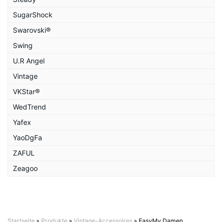
SugarShock
Swarovski®
Swing
U.R Angel
Vintage
VKStar®
WedTrend
Yafex
YaoDgFa
ZAFUL
Zeagoo
Startseite
»
Produkte
»
Vintage-Accessoires
»
EasyMy Damen