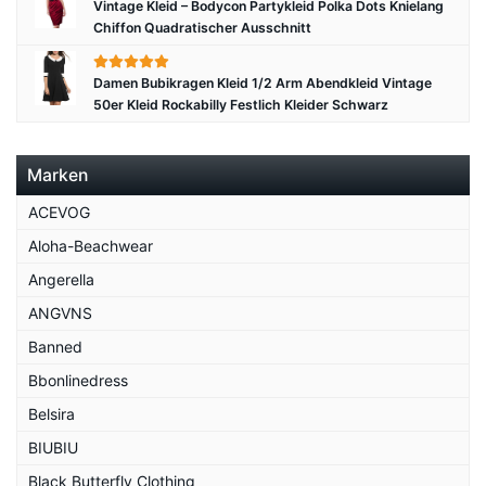
Vintage Kleid – Bodycon Partykleid Polka Dots Knielang
Chiffon Quadratischer Ausschnitt
Damen Bubikragen Kleid 1/2 Arm Abendkleid Vintage
50er Kleid Rockabilly Festlich Kleider Schwarz
Marken
ACEVOG
Aloha-Beachwear
Angerella
ANGVNS
Banned
Bbonlinedress
Belsira
BIUBIU
Black Butterfly Clothing