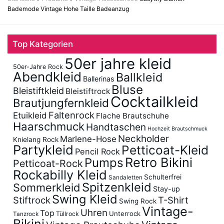
Bademode Vintage Hohe Taille Badeanzug
Top Kategorien
50er jahre kleid
50er-Jahre Rock
Abendkleid
Ballkleid
Ballerinas
Bluse
Bleistiftkleid
Bleistiftrock
Cocktailkleid
Brautjungfernkleid
Faltenrock
Etuikleid
Flache Brautschuhe
Haarschmuck
Handtaschen
Hochzeit Brautschmuck
Neckholder
Marlene-Hose
Knielang Rock
Partykleid
Petticoat-Kleid
Pencil Rock
Retro Bikini
Pumps
Petticoat-Rock
Rockabilly Kleid
Schulterfrei
Sandaletten
Spitzenkleid
Sommerkleid
Stay-up
Swing Kleid
Stiftrock
T-Shirt
Swing Rock
Vintage-
Uhren
Top
Unterrock
Tüllrock
Tanzrock