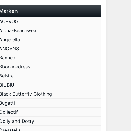
Marken
ACEVOG
Aloha-Beachwear
Angerella
ANGVNS
Banned
Bbonlinedress
Belsira
BIUBIU
Black Butterfly Clothing
Bugatti
Collectif
Dolly and Dotty
Dresstells