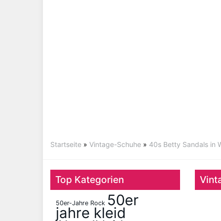
Startseite
»
Vintage-Schuhe
»
40s Betty Sandals in 
Top Kategorien
Vint
50er
50er-Jahre Rock
jahre kleid