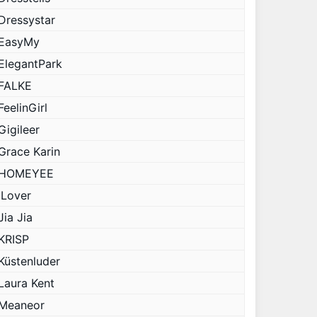
Dressystar
EasyMy
ElegantPark
FALKE
FeelinGirl
Gigileer
Grace Karin
HOMEYEE
iLover
Jia Jia
KRISP
Küstenluder
Laura Kent
Meaneor