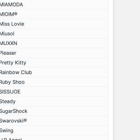
MIAMODA
MIOIM®
Miss Lovie
Miusol
MUXXN
Pleaser
Pretty Kitty
Rainbow Club
Ruby Shoo
SISSIJOE
Steady
SugarShock
Swarovski®
Swing