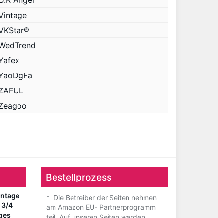
U.R Angel
Vintage
VKStar®
WedTrend
Yafex
YaoDgFa
ZAFUL
Zeagoo
Bestellprozess
ntage
* Die Betreiber der Seiten nehmen
 3/4
am Amazon EU- Partnerprogramm
nges
teil. Auf unseren Seiten werden