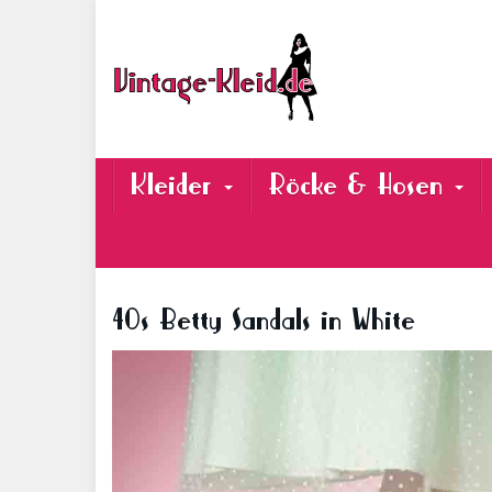
Skip
to
main
content
Kleider
Röcke & Hosen
40s Betty Sandals in White