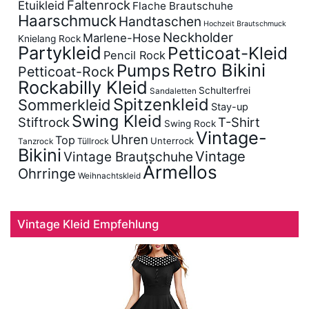
Faltenrock
Etuikleid
Flache Brautschuhe
Haarschmuck
Handtaschen
Hochzeit Brautschmuck
Neckholder
Marlene-Hose
Knielang Rock
Partykleid
Petticoat-Kleid
Pencil Rock
Retro Bikini
Pumps
Petticoat-Rock
Rockabilly Kleid
Schulterfrei
Sandaletten
Spitzenkleid
Sommerkleid
Stay-up
Swing Kleid
Stiftrock
T-Shirt
Swing Rock
Vintage-
Uhren
Top
Unterrock
Tüllrock
Tanzrock
Bikini
Vintage
Vintage Brautschuhe
Ärmellos
Ohrringe
Weihnachtskleid
Vintage Kleid Empfehlung