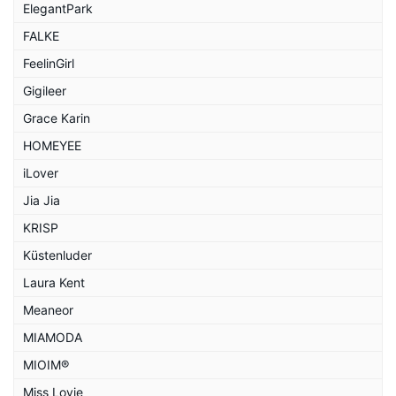
ElegantPark
FALKE
FeelinGirl
Gigileer
Grace Karin
HOMEYEE
iLover
Jia Jia
KRISP
Küstenluder
Laura Kent
Meaneor
MIAMODA
MIOIM®
Miss Lovie