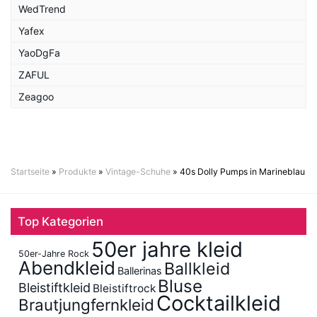
WedTrend
Yafex
YaoDgFa
ZAFUL
Zeagoo
Startseite
»
Produkte
»
Vintage-Schuhe
»
40s Dolly Pumps in Marineblau
Top Kategorien
50er jahre kleid
50er-Jahre Rock
Abendkleid
Ballkleid
Ballerinas
Bluse
Bleistiftkleid
Bleistiftrock
Cocktailkleid
Brautjungfernkleid