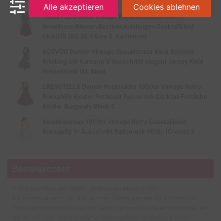
Schwarz-B)
Alle akzeptieren
Cookies ablehnen
HOMEYEE Damen Vintage Rundhalsausschnitt
ärmellosen Blumen Bestickt knielangen Cocktailkleid
UKA079 (EU 36 = Size S, Karminrot)
ACEVOG Damen Vintage Gepunktetes Kleid Sommer
Knielang mit Kurzarm V Ausschnitt elegant Jersey Kleid
Freizeitkleid (M, Blau)
DRESSTELLS Damen Neckholder 1950er Vintage Retro
Rockabilly Kleider Petticoat Faltenrock Cocktail Festliche
Kleider Burgundy Black S
bbonlinedress 1950er Vintage Retro Cocktailkleid
Rockabilly V-Ausschnitt Faltenrock White (Creme) S
Bestellprozess
* Die Betreiber der Seiten nehmen am Amazon EU-
Partnerprogramm teil. Auf unseren Seiten werden durch Amazon
Werbeanzeigen und Links zur Seite von Amazon.de eingebunden, an
denen wir über Werbekostenerstattung Geld verdienen können.