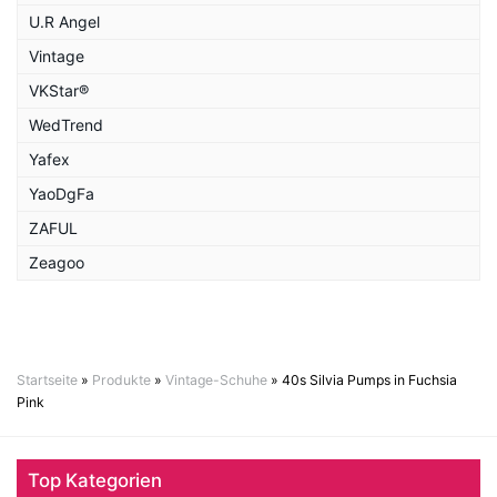
U.R Angel
Vintage
VKStar®
WedTrend
Yafex
YaoDgFa
ZAFUL
Zeagoo
Startseite
»
Produkte
»
Vintage-Schuhe
»
40s Silvia Pumps in Fuchsia
Pink
Top Kategorien