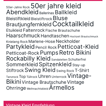
50er jahre kleid
50er-Jahre Rock
Abendkleid
Ballkleid
Ballerinas
Bluse
Bleistiftkleid
Bleistiftrock
Cocktailkleid
Brautjungfernkleid
Faltenrock
Etuikleid
Flache Brautschuhe
Haarschmuck
Handtaschen
Hochzeit Brautschmuck
Neckholder
Marlene-Hose
Knielang Rock
Partykleid
Petticoat-Kleid
Pencil Rock
Retro Bikini
Pumps
Petticoat-Rock
Rockabilly Kleid
Schulterfrei
Sandaletten
Spitzenkleid
Sommerkleid
Stay-up
Swing Kleid
Stiftrock
T-Shirt
Swing Rock
Vintage-
Uhren
Top
Unterrock
Tüllrock
Tanzrock
Bikini
Vintage
Vintage Brautschuhe
Ärmellos
Ohrringe
Weihnachtskleid
Vintage Kleid Empfehlung