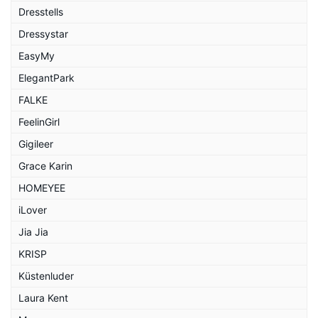
Dresstells
Dressystar
EasyMy
ElegantPark
FALKE
FeelinGirl
Gigileer
Grace Karin
HOMEYEE
iLover
Jia Jia
KRISP
Küstenluder
Laura Kent