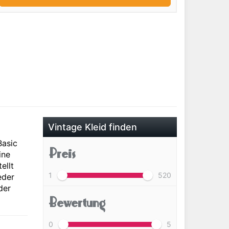
Vintage Kleid finden
Basic
Preis
ine
ellt
1
520
eder
der
Bewertung
0
5