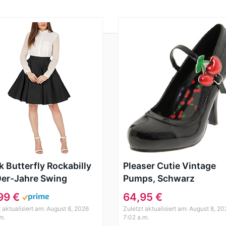
k Butterfly Rockabilly
Pleaser Cutie Vintage
er-Jahre Swing
Pumps, Schwarz
errock (Schwarz, EUR
99 €
64,95 €
 L)
t aktualisiert am: August 8, 2026
Zuletzt aktualisiert am: August 8, 20
m.
7:02 a.m.