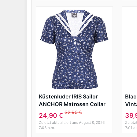
Küstenluder IRIS Sailor
Blac
ANCHOR Matrosen Collar
Vint
BLUSE Oberteil Rockabilly
Swin
32,90 €
24,90 €
39,
52 –
Zuletzt aktualisiert am: August 8, 2026
Zuletz
7:03 a.m.
7:01 a