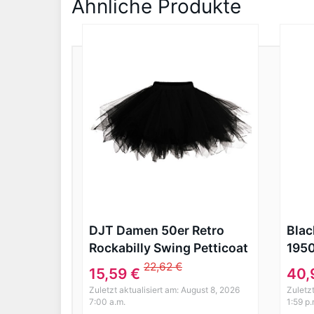
Ähnliche Produkte
DJT Damen 50er Retro
Blac
Rockabilly Swing Petticoat
1950
Ballett Tutu Unterrock
Tell
22,62 €
15,59 €
40,
Schwarz S
42 –
Zuletzt aktualisiert am: August 8, 2026
Zuletz
7:00 a.m.
1:59 p.