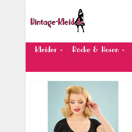
Skip
to
main
content
Kleider
Röcke & Hosen