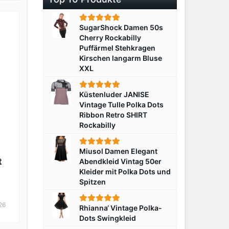
SugarShock Damen 50s
Cherry Rockabilly
Puffärmel Stehkragen
Kirschen langarm Bluse
XXL
Küstenluder JANISE
Vintage Tulle Polka Dots
Ribbon Retro SHIRT
Rockabilly
Miusol Damen Elegant
t
Abendkleid Vintag 50er
Kleider mit Polka Dots und
Spitzen
e
26
Rhianna‘ Vintage Polka-
Dots Swingkleid