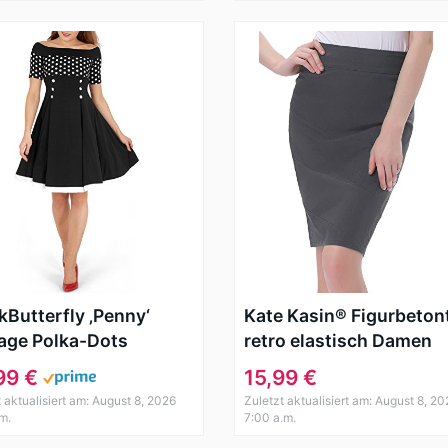
kButterfly ‚Penny‘
Kate Kasin® Figurbeton
age Polka-Dots
retro elastisch Damen
gkleid (Schwarz, EUR
Bleistiftrock Baumwoll
99 €
15,99 €
 5XL)
Rock
t aktualisiert am: August 8, 2026
Zuletzt aktualisiert am: August 8, 20
.m.
7:00 a.m.