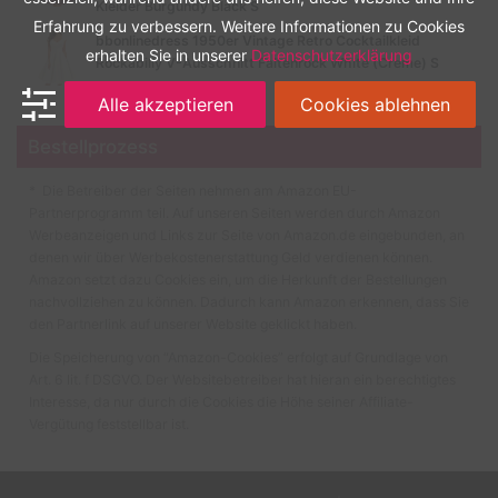
Kleider Burgundy Black S
Erfahrung zu verbessern. Weitere Informationen zu Cookies
bbonlinedress 1950er Vintage Retro Cocktailkleid
erhalten Sie in unserer
Datenschutzerklärung
Rockabilly V-Ausschnitt Faltenrock White (Creme) S
Alle akzeptieren
Cookies ablehnen
Bestellprozess
* Die Betreiber der Seiten nehmen am Amazon EU-
Partnerprogramm teil. Auf unseren Seiten werden durch Amazon
Werbeanzeigen und Links zur Seite von Amazon.de eingebunden, an
denen wir über Werbekostenerstattung Geld verdienen können.
Amazon setzt dazu Cookies ein, um die Herkunft der Bestellungen
nachvollziehen zu können. Dadurch kann Amazon erkennen, dass Sie
den Partnerlink auf unserer Website geklickt haben.
Die Speicherung von “Amazon-Cookies” erfolgt auf Grundlage von
Art. 6 lit. f DSGVO. Der Websitebetreiber hat hieran ein berechtigtes
Interesse, da nur durch die Cookies die Höhe seiner Affiliate-
Vergütung feststellbar ist.