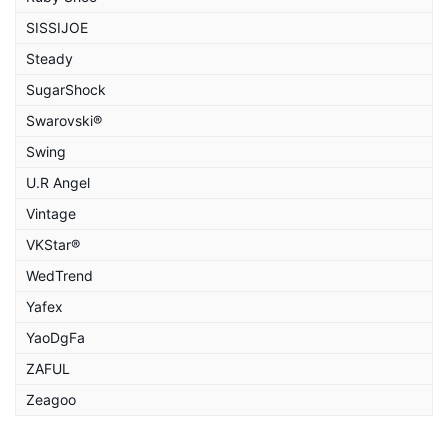
SISSIJOE
Steady
SugarShock
Swarovski®
Swing
U.R Angel
Vintage
VKStar®
WedTrend
Yafex
YaoDgFa
ZAFUL
Zeagoo