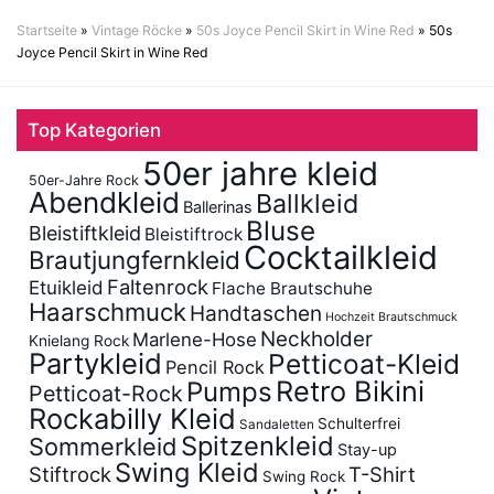
Startseite
»
Vintage Röcke
»
50s Joyce Pencil Skirt in Wine Red
»
50s
Joyce Pencil Skirt in Wine Red
Top Kategorien
50er jahre kleid
50er-Jahre Rock
Abendkleid
Ballkleid
Ballerinas
Bluse
Bleistiftkleid
Bleistiftrock
Cocktailkleid
Brautjungfernkleid
Faltenrock
Etuikleid
Flache Brautschuhe
Haarschmuck
Handtaschen
Hochzeit Brautschmuck
Neckholder
Marlene-Hose
Knielang Rock
Partykleid
Petticoat-Kleid
Pencil Rock
Retro Bikini
Pumps
Petticoat-Rock
Rockabilly Kleid
Schulterfrei
Sandaletten
Spitzenkleid
Sommerkleid
Stay-up
Swing Kleid
Stiftrock
T-Shirt
Swing Rock