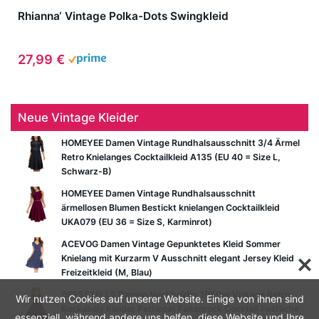
Rhianna‘ Vintage Polka-Dots Swingkleid
27,99 €
Neue Vintage Kleider
HOMEYEE Damen Vintage Rundhalsausschnitt 3/4 Ärmel
Retro Knielanges Cocktailkleid A135 (EU 40 = Size L,
Schwarz-B)
HOMEYEE Damen Vintage Rundhalsausschnitt
ärmellosen Blumen Bestickt knielangen Cocktailkleid
UKA079 (EU 36 = Size S, Karminrot)
ACEVOG Damen Vintage Gepunktetes Kleid Sommer
Knielang mit Kurzarm V Ausschnitt elegant Jersey Kleid
Freizeitkleid (M, Blau)
DRESSTELLS Damen Neckholder 1950er Vintage Retro
Wir nutzen Cookies auf unserer Website. Einige von ihnen sind
Rockabilly Kleider Petticoat Faltenrock Cocktail Festliche
essenziell, während andere uns helfen, diese Website und Ihre