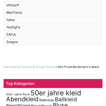
VKStar®
WedTrend
Yafex
YaoDgFa
ZAFUL
Zeagoo
Startseite
»
Produkte
»
Vintage Röcke
»
60s Frivoli Borderskirt in Black
Top Kategorien
50er jahre kleid
50er-Jahre Rock
Abendkleid
Ballkleid
Ballerinas
Bluse
Bleistiftkleid
Bleistiftrock