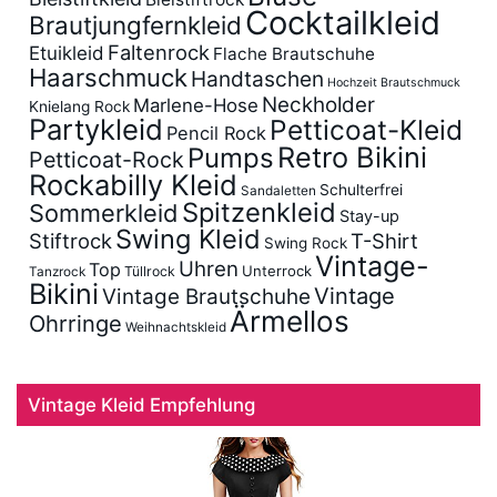
Cocktailkleid
Brautjungfernkleid
Faltenrock
Etuikleid
Flache Brautschuhe
Haarschmuck
Handtaschen
Hochzeit Brautschmuck
Neckholder
Marlene-Hose
Knielang Rock
Partykleid
Petticoat-Kleid
Pencil Rock
Retro Bikini
Pumps
Petticoat-Rock
Rockabilly Kleid
Schulterfrei
Sandaletten
Spitzenkleid
Sommerkleid
Stay-up
Swing Kleid
Stiftrock
T-Shirt
Swing Rock
Vintage-
Uhren
Top
Unterrock
Tüllrock
Tanzrock
Bikini
Vintage
Vintage Brautschuhe
Ärmellos
Ohrringe
Weihnachtskleid
Vintage Kleid Empfehlung