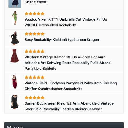
On the Yacht
Voodoo Vixen KITTY Umbrella Cat Vintage Pin Up
WIGGLE Dress Kleid Rockabilly
Sexy Rockabilly-Kleid mit typischem Kragen
VKStar® Vintage Damen 1950s Audrey Hepburn
britische Art Schwing Retro Rockabilly Plaid Abend-
Partykleid Schleife
Vintage Kleid – Bodycon Partykleid Polka Dots Knielang
Chiffon Quadratischer Ausschnitt
Damen Bubikragen Kleid 1/2 Arm Abendkleid Vintage
50er Kleid Rockabilly Festlich Kleider Schwarz
Marken