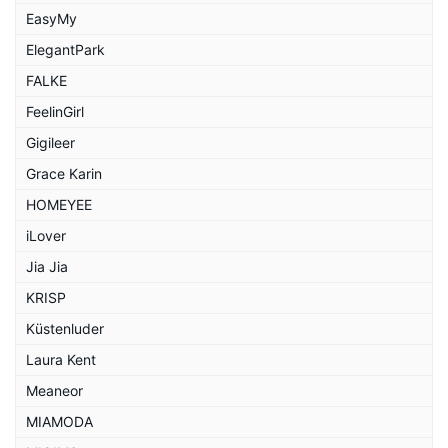
EasyMy
ElegantPark
FALKE
FeelinGirl
Gigileer
Grace Karin
HOMEYEE
iLover
Jia Jia
KRISP
Küstenluder
Laura Kent
Meaneor
MIAMODA