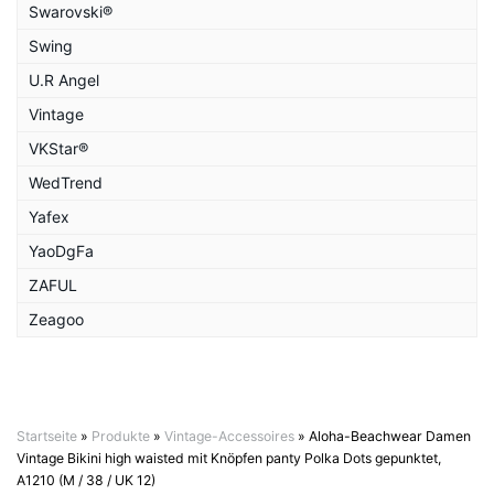
Swarovski®
Swing
U.R Angel
Vintage
VKStar®
WedTrend
Yafex
YaoDgFa
ZAFUL
Zeagoo
Startseite
»
Produkte
»
Vintage-Accessoires
»
Aloha-Beachwear Damen
Vintage Bikini high waisted mit Knöpfen panty Polka Dots gepunktet,
A1210 (M / 38 / UK 12)