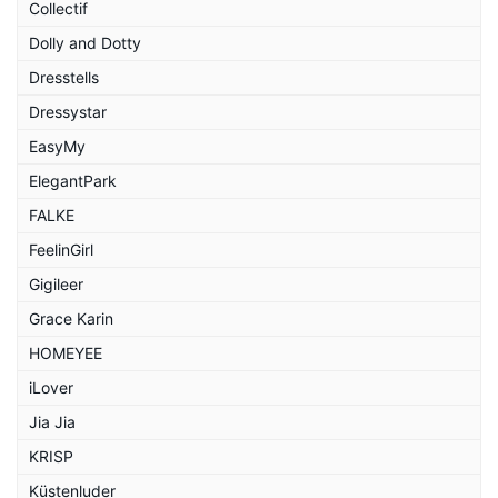
Collectif
Dolly and Dotty
Dresstells
Dressystar
EasyMy
ElegantPark
FALKE
FeelinGirl
Gigileer
Grace Karin
HOMEYEE
iLover
Jia Jia
KRISP
Küstenluder