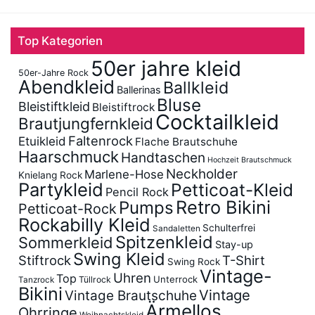
Top Kategorien
50er jahre kleid
50er-Jahre Rock
Abendkleid
Ballkleid
Ballerinas
Bluse
Bleistiftkleid
Bleistiftrock
Cocktailkleid
Brautjungfernkleid
Faltenrock
Etuikleid
Flache Brautschuhe
Haarschmuck
Handtaschen
Hochzeit Brautschmuck
Neckholder
Marlene-Hose
Knielang Rock
Partykleid
Petticoat-Kleid
Pencil Rock
Retro Bikini
Pumps
Petticoat-Rock
Rockabilly Kleid
Schulterfrei
Sandaletten
Spitzenkleid
Sommerkleid
Stay-up
Swing Kleid
Stiftrock
T-Shirt
Swing Rock
Vintage-
Uhren
Top
Unterrock
Tüllrock
Tanzrock
Bikini
Vintage
Vintage Brautschuhe
Ärmellos
Ohrringe