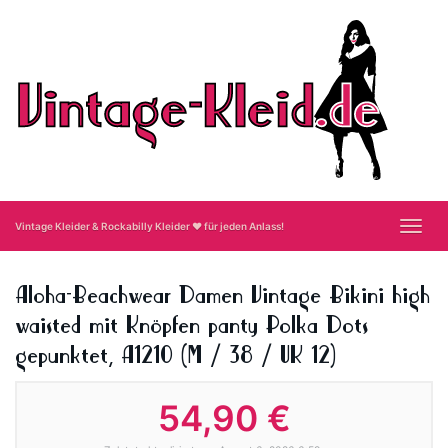
Skip
to
main
content
Toggl
Vintage Kleider & Rockabilly Kleider ❤ für jeden Anlass!
navig
Aloha-Beachwear Damen Vintage Bikini high
waisted mit Knöpfen panty Polka Dots
gepunktet, A1210 (M / 38 / UK 12)
54,90 €