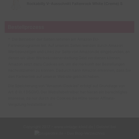
Rockabilly V-Ausschnitt Faltenrock White (Creme) S
Bestellprozess
* Die Betreiber der Seiten nehmen am Amazon EU-
Partnerprogramm teil. Auf unseren Seiten werden durch Amazon
Werbeanzeigen und Links zur Seite von Amazon.de eingebunden, an
denen wir über Werbekostenerstattung Geld verdienen können.
Amazon setzt dazu Cookies ein, um die Herkunft der Bestellungen
nachvollziehen zu können. Dadurch kann Amazon erkennen, dass Sie
den Partnerlink auf unserer Website geklickt haben.
Die Speicherung von “Amazon-Cookies” erfolgt auf Grundlage von
Art. 6 lit. f DSGVO. Der Websitebetreiber hat hieran ein berechtigtes
Interesse, da nur durch die Cookies die Höhe seiner Affiliate-
Vergütung feststellbar ist.
Copyright 2017 - www.vintage-kleid.de | Gelistet bei