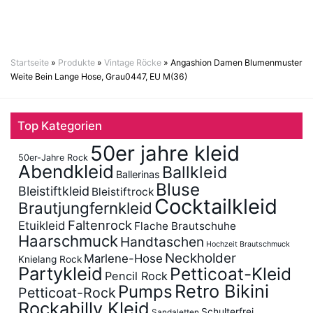
Startseite
»
Produkte
»
Vintage Röcke
»
Angashion Damen Blumenmuster
Weite Bein Lange Hose, Grau0447, EU M(36)
Top Kategorien
50er jahre kleid
50er-Jahre Rock
Abendkleid
Ballkleid
Ballerinas
Bluse
Bleistiftkleid
Bleistiftrock
Cocktailkleid
Brautjungfernkleid
Faltenrock
Etuikleid
Flache Brautschuhe
Haarschmuck
Handtaschen
Hochzeit Brautschmuck
Neckholder
Marlene-Hose
Knielang Rock
Partykleid
Petticoat-Kleid
Pencil Rock
Retro Bikini
Pumps
Petticoat-Rock
Rockabilly Kleid
Schulterfrei
Sandaletten