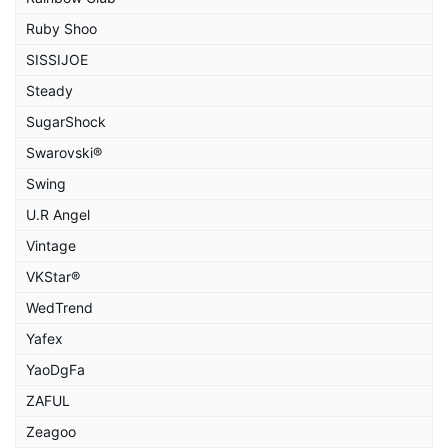
Ruby Shoo
SISSIJOE
Steady
SugarShock
Swarovski®
Swing
U.R Angel
Vintage
VKStar®
WedTrend
Yafex
YaoDgFa
ZAFUL
Zeagoo