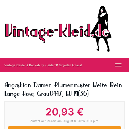
Skip
to
main
content
Toggl
Vintage Kleider & Rockabilly Kleider ❤ für jeden Anlass!
navig
Angashion Damen Blumenmuster Weite Bein
Lange Hose, Grau0447, EU M(36)
20,93 €
Zuletzt aktualisiert am: August 8, 2026 9:01 p.m.