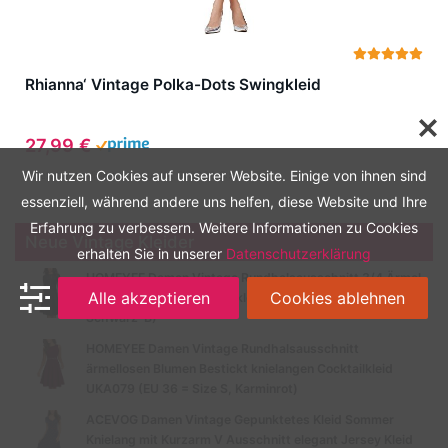
Rhianna‘ Vintage Polka-Dots Swingkleid
27,99 €
Wir nutzen Cookies auf unserer Website. Einige von ihnen sind
Zuletzt aktualisiert am: August 9, 2026 5:57 a.m.
essenziell, während andere uns helfen, diese Website und Ihre
Erfahrung zu verbessern. Weitere Informationen zu Cookies
Neue Vintage Kleider
erhalten Sie in unserer
Datenschutzerklärung
HOMEYEE Damen Vintage Rundhalsausschnitt 3/4 Ärmel
Alle akzeptieren
Cookies ablehnen
Retro Knielanges Cocktailkleid A135 (EU 40 = Size L,
Schwarz-B)
HOMEYEE Damen Vintage Rundhalsausschnitt
ärmellosen Blumen Bestickt knielangen Cocktailkleid
UKA079 (EU 36 = Size S, Karminrot)
ACEVOG Damen Vintage Gepunktetes Kleid Sommer
Knielang mit Kurzarm V Ausschnitt elegant Jersey Kleid