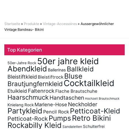
Startseite
»
Produkte
»
Vintage-Accessoires
»
Aussergewöhnlicher
Vintage Bandeau- Bikini
Top Kategorien
50er jahre kleid
50er-Jahre Rock
Abendkleid
Ballkleid
Ballerinas
Bluse
Bleistiftkleid
Bleistiftrock
Cocktailkleid
Brautjungfernkleid
Faltenrock
Etuikleid
Flache Brautschuhe
Haarschmuck
Handtaschen
Hochzeit Brautschmuck
Neckholder
Marlene-Hose
Knielang Rock
Partykleid
Petticoat-Kleid
Pencil Rock
Retro Bikini
Pumps
Petticoat-Rock
Rockabilly Kleid
Schulterfrei
Sandaletten