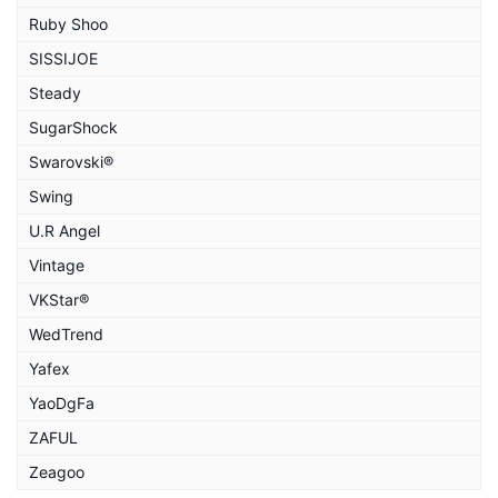
Ruby Shoo
SISSIJOE
Steady
SugarShock
Swarovski®
Swing
U.R Angel
Vintage
VKStar®
WedTrend
Yafex
YaoDgFa
ZAFUL
Zeagoo