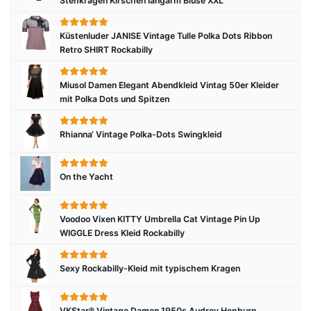
Stehkragen Kirschen langarm Bluse XXL
Küstenluder JANISE Vintage Tulle Polka Dots Ribbon
Retro SHIRT Rockabilly
Miusol Damen Elegant Abendkleid Vintag 50er Kleider
mit Polka Dots und Spitzen
Rhianna‘ Vintage Polka-Dots Swingkleid
On the Yacht
Voodoo Vixen KITTY Umbrella Cat Vintage Pin Up
WIGGLE Dress Kleid Rockabilly
Sexy Rockabilly-Kleid mit typischem Kragen
VKStar® Vintage Damen 1950s Audrey Hepburn