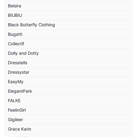
Belsira
BIUBIU
Black Butterfly Clothing
Bugatti
Collectif
Dolly and Dotty
Dresstells
Dressystar
EasyMy
ElegantPark
FALKE
FeelinGirl
Gigileer
Grace Karin