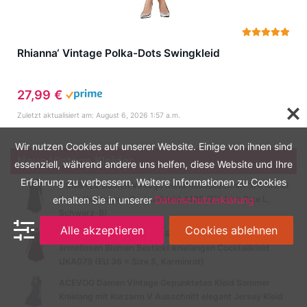
Rhianna‘ Vintage Polka-Dots Swingkleid
27,99 €
Zuletzt aktualisiert am: August 6, 2026 1:57 a.m.
Wir nutzen Cookies auf unserer Website. Einige von ihnen sind
Neue Vintage Kleider
essenziell, während andere uns helfen, diese Website und Ihre
Erfahrung zu verbessern. Weitere Informationen zu Cookies
HOMEYEE Damen Vintage Rundhalsausschnitt 3/4 Ärmel
Retro Knielanges Cocktailkleid A135 (EU 40 = Size L,
erhalten Sie in unserer
Datenschutzerklärung
Schwarz-B)
Alle akzeptieren
Cookies ablehnen
HOMEYEE Damen Vintage Rundhalsausschnitt
ärmellosen Blumen Bestickt knielangen Cocktailkleid
UKA079 (EU 36 = Size S, Karminrot)
ACEVOG Damen Vintage Gepunktetes Kleid Sommer
Knielang mit Kurzarm V Ausschnitt elegant Jersey Kleid