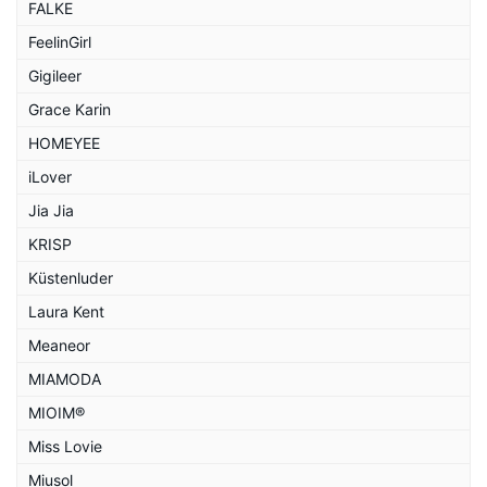
FALKE
FeelinGirl
Gigileer
Grace Karin
HOMEYEE
iLover
Jia Jia
KRISP
Küstenluder
Laura Kent
Meaneor
MIAMODA
MIOIM®
Miss Lovie
Miusol