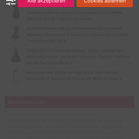
Alle akzeptieren
Cookies ablehnen
HOMEYEE Damen Vintage Rundhalsausschnitt
ärmellosen Blumen Bestickt knielangen Cocktailkleid
UKA079 (EU 36 = Size S, Karminrot)
ACEVOG Damen Vintage Gepunktetes Kleid Sommer
Knielang mit Kurzarm V Ausschnitt elegant Jersey Kleid
Freizeitkleid (M, Blau)
DRESSTELLS Damen Neckholder 1950er Vintage Retro
Rockabilly Kleider Petticoat Faltenrock Cocktail Festliche
Kleider Burgundy Black S
bbonlinedress 1950er Vintage Retro Cocktailkleid
Rockabilly V-Ausschnitt Faltenrock White (Creme) S
Bestellprozess
* Die Betreiber der Seiten nehmen am Amazon EU-
Partnerprogramm teil. Auf unseren Seiten werden durch Amazon
Werbeanzeigen und Links zur Seite von Amazon.de eingebunden, an
denen wir über Werbekostenerstattung Geld verdienen können.