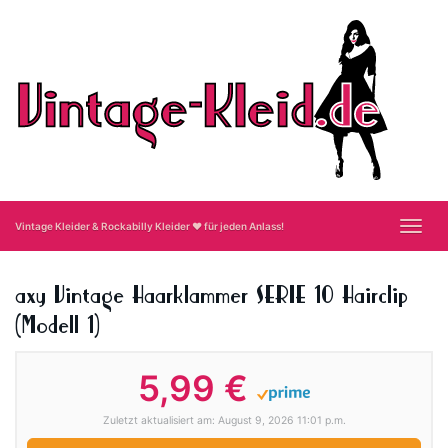
Skip
to
main
content
Toggl
Vintage Kleider & Rockabilly Kleider ❤ für jeden Anlass!
navig
axy Vintage Haarklammer SERIE 10 Hairclip
(Modell 1)
5,99 €
Zuletzt aktualisiert am: August 9, 2026 11:01 p.m.