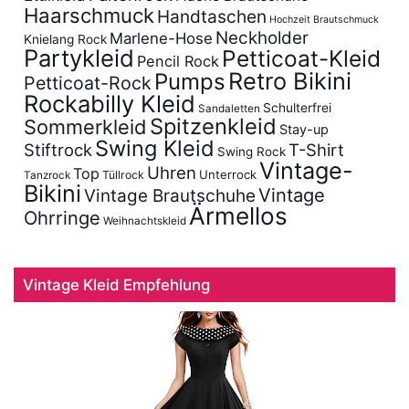
Haarschmuck
Handtaschen
Hochzeit Brautschmuck
Neckholder
Marlene-Hose
Knielang Rock
Partykleid
Petticoat-Kleid
Pencil Rock
Retro Bikini
Pumps
Petticoat-Rock
Rockabilly Kleid
Schulterfrei
Sandaletten
Spitzenkleid
Sommerkleid
Stay-up
Swing Kleid
Stiftrock
T-Shirt
Swing Rock
Vintage-
Uhren
Top
Unterrock
Tüllrock
Tanzrock
Bikini
Vintage
Vintage Brautschuhe
Ärmellos
Ohrringe
Weihnachtskleid
Vintage Kleid Empfehlung