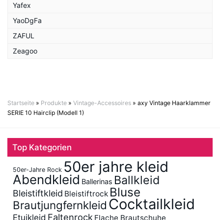
Yafex
YaoDgFa
ZAFUL
Zeagoo
Startseite
»
Produkte
»
Vintage-Accessoires
»
axy Vintage Haarklammer
SERIE 10 Hairclip (Modell 1)
Top Kategorien
50er jahre kleid
50er-Jahre Rock
Abendkleid
Ballkleid
Ballerinas
Bluse
Bleistiftkleid
Bleistiftrock
Cocktailkleid
Brautjungfernkleid
Faltenrock
Etuikleid
Flache Brautschuhe