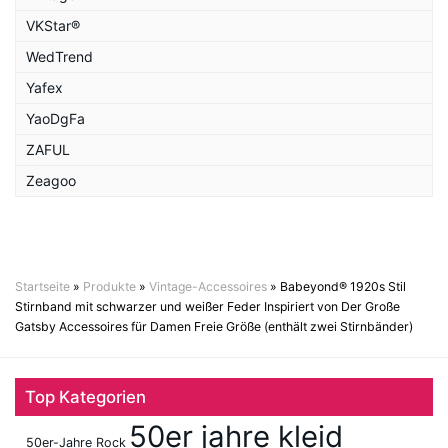
VKStar®
WedTrend
Yafex
YaoDgFa
ZAFUL
Zeagoo
Startseite
»
Produkte
»
Vintage-Accessoires
»
Babeyond® 1920s Stil
Stirnband mit schwarzer und weißer Feder Inspiriert von Der Große
Gatsby Accessoires für Damen Freie Größe (enthält zwei Stirnbänder)
Top Kategorien
50er jahre kleid
50er-Jahre Rock