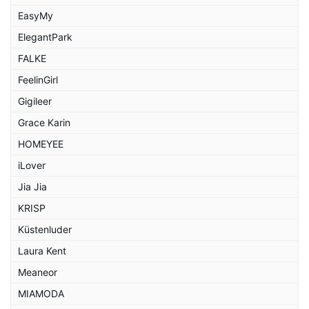
EasyMy
ElegantPark
FALKE
FeelinGirl
Gigileer
Grace Karin
HOMEYEE
iLover
Jia Jia
KRISP
Küstenluder
Laura Kent
Meaneor
MIAMODA