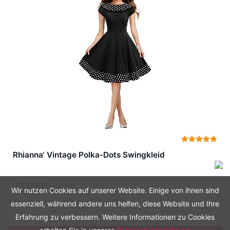
Rhianna‘ Vintage Polka-Dots Swingkleid
27,99 €
Wir nutzen Cookies auf unserer Website. Einige von ihnen sind
Zuletzt aktualisiert am: August 7, 2026 3:57 a.m.
essenziell, während andere uns helfen, diese Website und Ihre
Erfahrung zu verbessern. Weitere Informationen zu Cookies