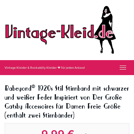
Skip
to
main
content
Toggl
Vintage Kleider & Rockabilly Kleider ❤ für jeden Anlass!
navig
Babeyond® 1920s Stil Stirnband mit schwarzer
und weißer Feder Inspiriert von Der Große
Gatsby Accessoires für Damen Freie Größe
(enthält zwei Stirnbänder)