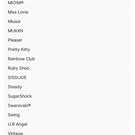
MIOIM®
Miss Lovie
Miusol
MUXXN
Pleaser
Pretty Kitty
Rainbow Club
Ruby Shoo
SISSIJOE
Steady
SugarShock
Swarovski®
Swing
U.R Angel
Vintage