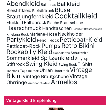
Abendkleid
Ballkleid
Ballerinas
Bluse
Bleistiftkleid
Bleistiftrock
Cocktailkleid
Brautjungfernkleid
Faltenrock
Etuikleid
Flache Brautschuhe
Haarschmuck
Handtaschen
Hochzeit Brautschmuck
Neckholder
Marlene-Hose
Knielang Rock
Partykleid
Petticoat-Kleid
Pencil Rock
Retro Bikini
Pumps
Petticoat-Rock
Rockabilly Kleid
Schulterfrei
Sandaletten
Spitzenkleid
Sommerkleid
Stay-up
Swing Kleid
Stiftrock
T-Shirt
Swing Rock
Vintage-
Uhren
Top
Unterrock
Tüllrock
Tanzrock
Bikini
Vintage
Vintage Brautschuhe
Ärmellos
Ohrringe
Weihnachtskleid
Vintage Kleid Empfehlung