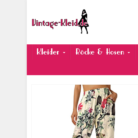
Skip
to
main
content
Kleider
Röcke & Hosen