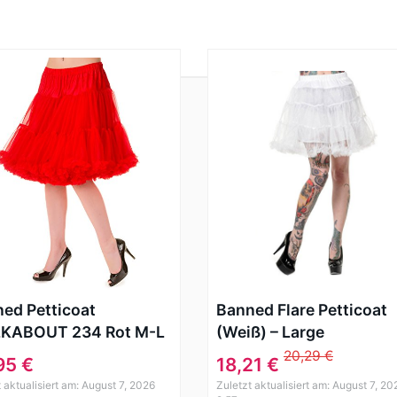
ed Petticoat
Banned Flare Petticoat
KABOUT 234 Rot M-L
(Weiß) – Large
20,29 €
95 €
18,21 €
 aktualisiert am: August 7, 2026
Zuletzt aktualisiert am: August 7, 20