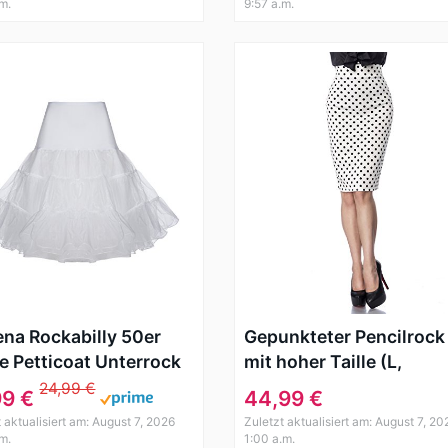
.m.
9:57 a.m.
ena Rockabilly 50er
Gepunkteter Pencilrock
e Petticoat Unterrock
mit hoher Taille (L,
 TüTü Tüllrock S/M
Weiß/Schwarz)
24,99 €
99 €
44,99 €
s 1291
 aktualisiert am: August 7, 2026
Zuletzt aktualisiert am: August 7, 20
.m.
1:00 a.m.