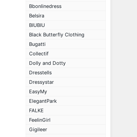
Bbonlinedress
Belsira
BIUBIU
Black Butterfly Clothing
Bugatti
Collectif
Dolly and Dotty
Dresstells
Dressystar
EasyMy
ElegantPark
FALKE
FeelinGirl
Gigileer