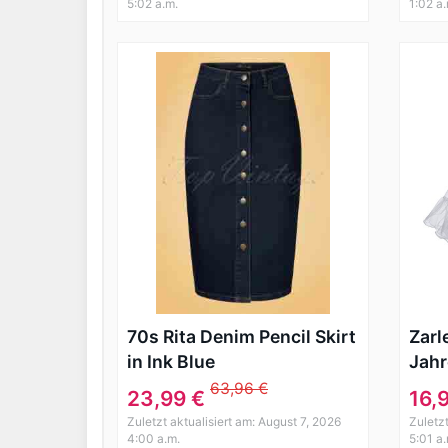
5:02 a.m.
1:02 a
70s Rita Denim Pencil Skirt
Zarl
in Ink Blue
Jahr
Rock
63,96 €
23,99 €
16,
Weis
Zuletzt aktualisiert am: August 7, 2026
Zuletzt
4:00 a.m.
5:01 a