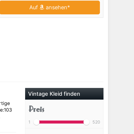
Auf
ansehen*
Vintage Kleid finden
tige
Preis
e:103
L
1
520