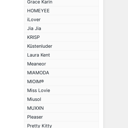
Grace Karin
HOMEYEE
iLover
Jia Jia
KRISP
Küstenluder
Laura Kent
Meaneor
MIAMODA
MIOIM®
Miss Lovie
Miusol
MUXXN
Pleaser
Pretty Kitty