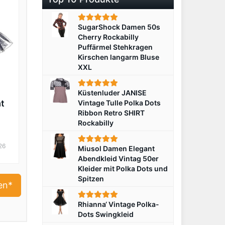
SugarShock Damen 50s
Cherry Rockabilly
Puffärmel Stehkragen
Kirschen langarm Bluse
XXL
Küstenluder JANISE
at
Vintage Tulle Polka Dots
Ribbon Retro SHIRT
Rockabilly
26
Miusol Damen Elegant
Abendkleid Vintag 50er
Kleider mit Polka Dots und
Spitzen
en*
Rhianna‘ Vintage Polka-
Dots Swingkleid