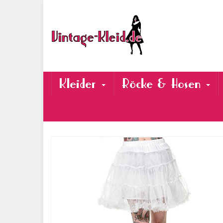
Skip
to
main
content
Kleider
Röcke & Hosen