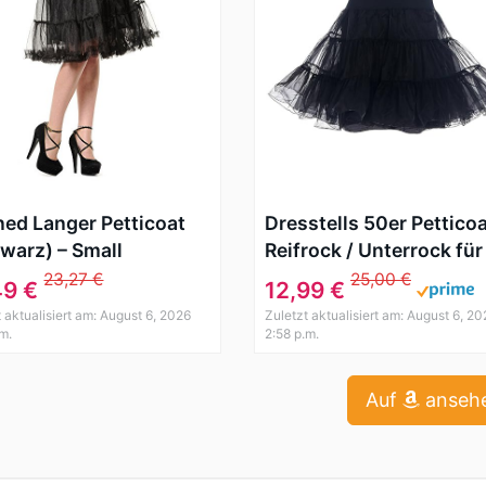
ed Langer Petticoat
Dresstells 50er Pettico
warz) – Small
Reifrock / Unterrock für
Rockabilly Kleid
23,27 €
25,00 €
49 €
12,99 €
t aktualisiert am: August 6, 2026
Zuletzt aktualisiert am: August 6, 20
.m.
2:58 p.m.
Auf
anseh