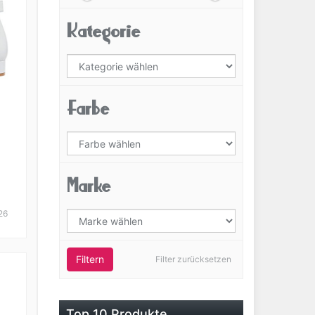
Kategorie
Farbe
Marke
er
44
26
Filtern
Filter zurücksetzen
Top 10 Produkte