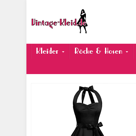
Skip
to
main
content
Kleider
Röcke & Hosen