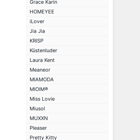
Grace Karin
HOMEYEE
iLover
Jia Jia
KRISP
Küstenluder
Laura Kent
Meaneor
MIAMODA
MIOIM®
Miss Lovie
Miusol
MUXXN
Pleaser
Pretty Kitty