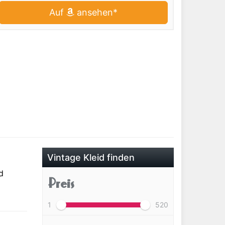
Auf
ansehen*
Vintage Kleid finden
d
Preis
1
520