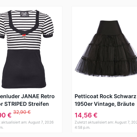
enluder JANAE Retro
Petticoat Rock Schwarz
or STRIPED Streifen
1950er Vintage, Bräute
 Sleeve SHIRT
oder Brautjungfer Rock
32,90 €
90 €
14,56 €
abilly
 aktualisiert am: August 7, 2026
Zuletzt aktualisiert am: August 7, 20
.m.
4:58 p.m.