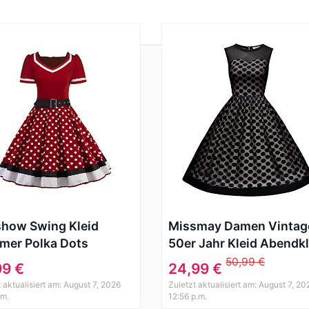
how Swing Kleid
Missmay Damen Vintag
mer Polka Dots
50er Jahr Kleid Abendkl
hen Kleider
mit Polka Dots ?rmellos
50,99 €
99 €
24,99 €
errock Damen, Weinrot
Cocktailkleid schwarz
 aktualisiert am: August 7, 2026
Zuletzt aktualisiert am: August 7, 20
Gr.M
.m.
12:56 p.m.