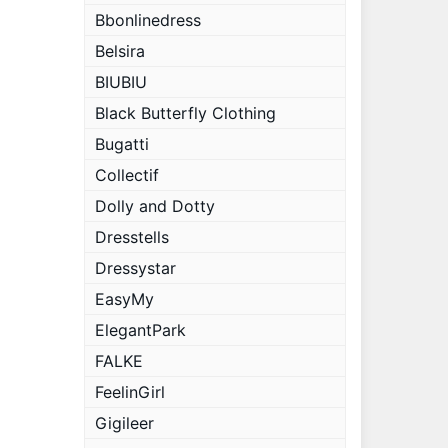
Bbonlinedress
Belsira
BIUBIU
Black Butterfly Clothing
Bugatti
Collectif
Dolly and Dotty
Dresstells
Dressystar
EasyMy
ElegantPark
FALKE
FeelinGirl
Gigileer