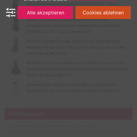
Retro Knielanges Cocktailkleid A135 (EU 40 = Size L,
Schwarz-B)
Alle akzeptieren
Cookies ablehnen
HOMEYEE Damen Vintage Rundhalsausschnitt
ärmellosen Blumen Bestickt knielangen Cocktailkleid
UKA079 (EU 36 = Size S, Karminrot)
ACEVOG Damen Vintage Gepunktetes Kleid Sommer
Knielang mit Kurzarm V Ausschnitt elegant Jersey Kleid
Freizeitkleid (M, Blau)
DRESSTELLS Damen Neckholder 1950er Vintage Retro
Rockabilly Kleider Petticoat Faltenrock Cocktail Festliche
Kleider Burgundy Black S
bbonlinedress 1950er Vintage Retro Cocktailkleid
Rockabilly V-Ausschnitt Faltenrock White (Creme) S
Bestellprozess
* Die Betreiber der Seiten nehmen am Amazon EU-
Partnerprogramm teil. Auf unseren Seiten werden durch Amazon