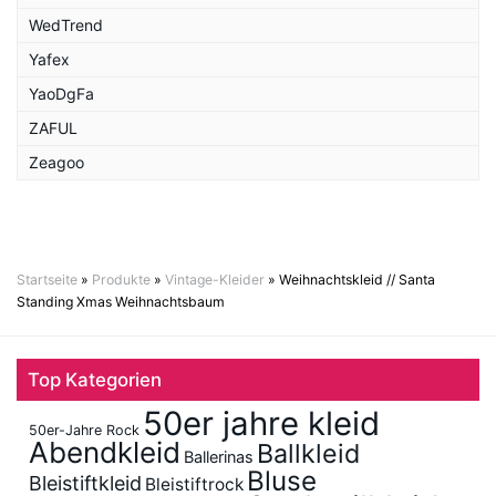
WedTrend
Yafex
YaoDgFa
ZAFUL
Zeagoo
Startseite
»
Produkte
»
Vintage-Kleider
»
Weihnachtskleid // Santa
Standing Xmas Weihnachtsbaum
Top Kategorien
50er jahre kleid
50er-Jahre Rock
Abendkleid
Ballkleid
Ballerinas
Bluse
Bleistiftkleid
Bleistiftrock