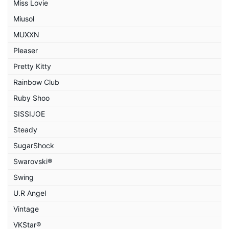
Miss Lovie
Miusol
MUXXN
Pleaser
Pretty Kitty
Rainbow Club
Ruby Shoo
SISSIJOE
Steady
SugarShock
Swarovski®
Swing
U.R Angel
Vintage
VKStar®