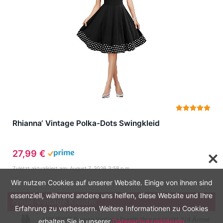
Rhianna‘ Vintage Polka-Dots Swingkleid
27,99 €
Zuletzt aktualisiert am: August 7, 2026 3:58 p.m.
Wir nutzen Cookies auf unserer Website. Einige von ihnen sind
essenziell, während andere uns helfen, diese Website und Ihre
Neue Vintage Kleider
Erfahrung zu verbessern. Weitere Informationen zu Cookies
HOMEYEE Damen Vintage Rundhalsausschnitt 3/4 Ärmel
erhalten Sie in unserer
Datenschutzerklärung