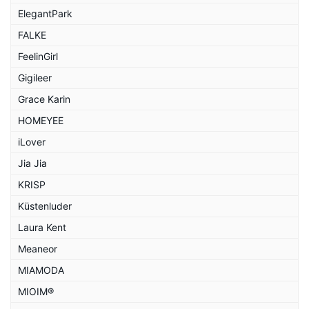
ElegantPark
FALKE
FeelinGirl
Gigileer
Grace Karin
HOMEYEE
iLover
Jia Jia
KRISP
Küstenluder
Laura Kent
Meaneor
MIAMODA
MIOIM®