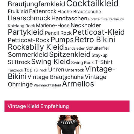
Cocktailkleid
Brautjungfernkleid
Faltenrock
Etuikleid
Flache Brautschuhe
Haarschmuck
Handtaschen
Hochzeit Brautschmuck
Neckholder
Marlene-Hose
Knielang Rock
Partykleid
Petticoat-Kleid
Pencil Rock
Retro Bikini
Pumps
Petticoat-Rock
Rockabilly Kleid
Schulterfrei
Sandaletten
Spitzenkleid
Sommerkleid
Stay-up
Swing Kleid
Stiftrock
T-Shirt
Swing Rock
Vintage-
Uhren
Top
Unterrock
Tüllrock
Tanzrock
Bikini
Vintage
Vintage Brautschuhe
Ärmellos
Ohrringe
Weihnachtskleid
Vintage Kleid Empfehlung