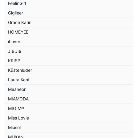
FeelinGirl
Gigileer
Grace Karin
HOMEYEE
iLover
Jia Jia
KRISP
Küstenluder
Laura Kent
Meaneor
MIAMODA
MIOIM®
Miss Lovie
Miusol
MUXXN