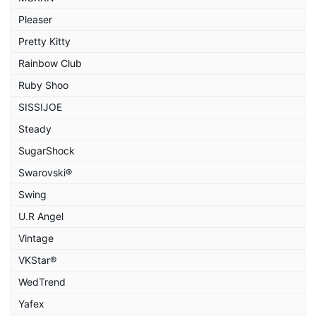
Pleaser
Pretty Kitty
Rainbow Club
Ruby Shoo
SISSIJOE
Steady
SugarShock
Swarovski®
Swing
U.R Angel
Vintage
VKStar®
WedTrend
Yafex