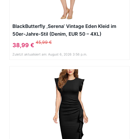
BlackButterfly ‚Serena‘ Vintage Eden Kleid im
50er-Jahre-Stil (Denim, EUR 50 – 4XL)
45,99 €
38,99 €
Zuletzt aktualisiert am: August 6, 2026 3:56 p.m.