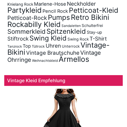
Neckholder
Marlene-Hose
Knielang Rock
Partykleid
Petticoat-Kleid
Pencil Rock
Retro Bikini
Pumps
Petticoat-Rock
Rockabilly Kleid
Schulterfrei
Sandaletten
Spitzenkleid
Sommerkleid
Stay-up
Swing Kleid
Stiftrock
T-Shirt
Swing Rock
Vintage-
Uhren
Top
Unterrock
Tüllrock
Tanzrock
Bikini
Vintage
Vintage Brautschuhe
Ärmellos
Ohrringe
Weihnachtskleid
Vintage Kleid Empfehlung