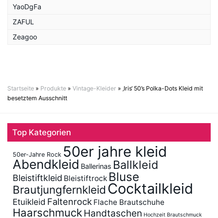
YaoDgFa
ZAFUL
Zeagoo
Startseite
»
Produkte
»
Vintage-Kleider
»
‚Iris‘ 50’s Polka-Dots Kleid mit
besetztem Ausschnitt
Top Kategorien
50er jahre kleid
50er-Jahre Rock
Abendkleid
Ballkleid
Ballerinas
Bluse
Bleistiftkleid
Bleistiftrock
Cocktailkleid
Brautjungfernkleid
Faltenrock
Etuikleid
Flache Brautschuhe
Haarschmuck
Handtaschen
Hochzeit Brautschmuck