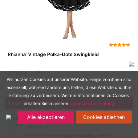
Rhianna‘ Vintage Polka-Dots Swingkleid
27,99 €
Wir nutzen Cookies auf unserer Website. Einige von ihnen sind
Zuletzt aktualisiert am: August 7, 2026 3:57 a.m.
essenziell, während andere uns helfen, diese Website und Ihre
Erfahrung zu verbessern. Weitere Informationen zu Cookies
Neue Vintage Kleider
erhalten Sie in unserer
Datenschutzerklärung
HOMEYEE Damen Vintage Rundhalsausschnitt 3/4 Ärmel
Alle akzeptieren
Cookies ablehnen
Retro Knielanges Cocktailkleid A135 (EU 40 = Size L,
Schwarz-B)
HOMEYEE Damen Vintage Rundhalsausschnitt