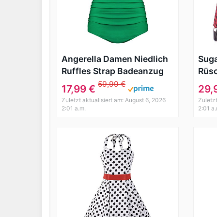
Angerella Damen Niedlich
Sug
Ruffles Strap Badeanzug
Rüsc
Crop Top Flounce Bikini
Bowl
59,99 €
17,99 €
29,
(EU46-48=Tag Size 5XL,
Schl
Zuletzt aktualisiert am: August 6, 2026
Zuletz
Weiß)
2:01 a.m.
2:01 a