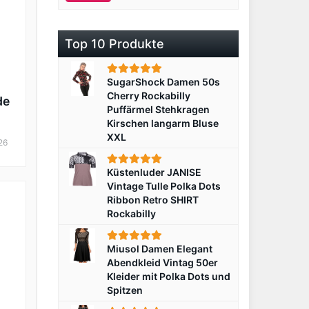
Top 10 Produkte
SugarShock Damen 50s
Cherry Rockabilly
de
Puffärmel Stehkragen
Kirschen langarm Bluse
lus
XXL
26
Küstenluder JANISE
Vintage Tulle Polka Dots
Ribbon Retro SHIRT
Rockabilly
Miusol Damen Elegant
Abendkleid Vintag 50er
Kleider mit Polka Dots und
Spitzen