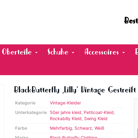
Best
Oberteile
Schuhe
Accessoires
BlackButterfly ‚Lilly‘ Vintage Gestreift
Kategorie
Vintage-Kleider
Unterkategorie
50er jahre kleid
,
Petticoat-Kleid
,
Rockabilly Kleid
,
Swing Kleid
Farbe
Mehrfarbig
,
Schwarz
,
Weiß
Marke
Black Butterfly Clothing