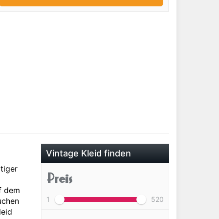
Vintage Kleid finden
tiger
Preis
uf dem
1
520
suchen
leid