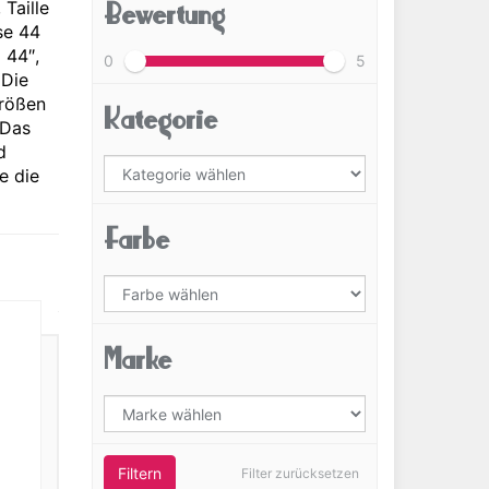
Bewertung
Taille
se 44
 44″,
0
5
 Die
Größen
Kategorie
 Das
d
e die
Farbe
Marke
Filtern
Filter zurücksetzen