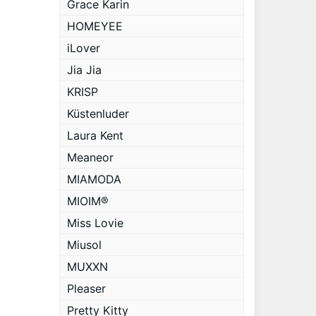
Grace Karin
HOMEYEE
iLover
Jia Jia
KRISP
Küstenluder
Laura Kent
Meaneor
MIAMODA
MIOIM®
Miss Lovie
Miusol
MUXXN
Pleaser
Pretty Kitty