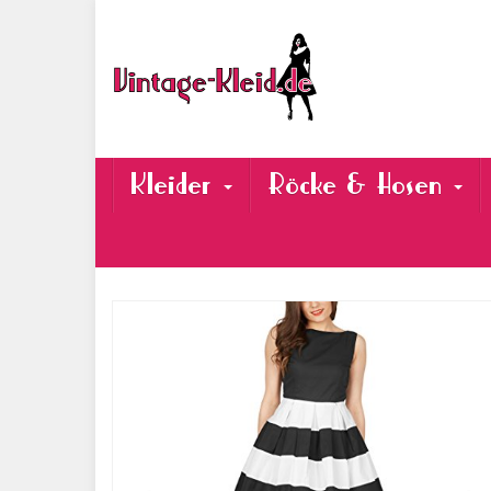
Skip
to
main
content
Kleider
Röcke & Hosen