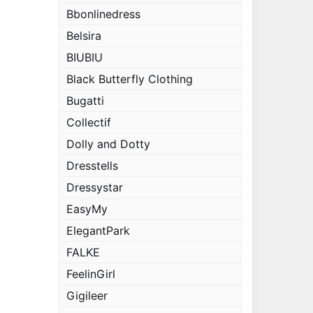
Bbonlinedress
Belsira
BIUBIU
Black Butterfly Clothing
Bugatti
Collectif
Dolly and Dotty
Dresstells
Dressystar
EasyMy
ElegantPark
FALKE
FeelinGirl
Gigileer