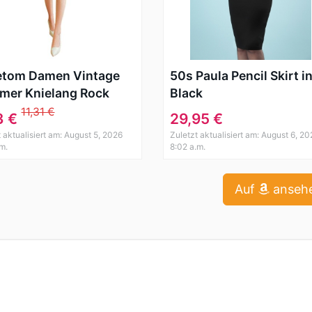
etom Damen Vintage
50s Paula Pencil Skirt i
mer Knielang Rock
Black
menmuster A Line
11,31 €
3 €
29,95 €
en Rock Elegant Sexy
t aktualisiert am: August 5, 2026
Zuletzt aktualisiert am: August 6, 20
d
.m.
8:02 a.m.
Auf
anseh