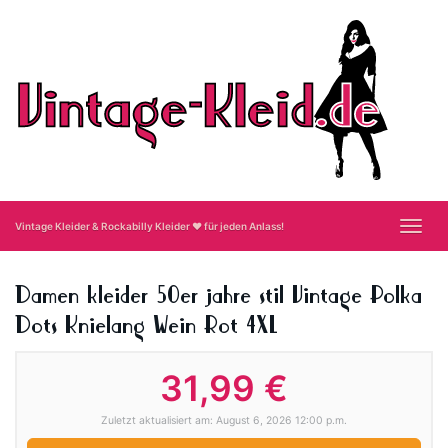
Skip
to
main
content
Toggl
Vintage Kleider & Rockabilly Kleider ❤ für jeden Anlass!
navig
Damen kleider 50er jahre stil Vintage Polka
Dots Knielang Wein Rot 4XL
31,99 €
Zuletzt aktualisiert am: August 6, 2026 12:00 p.m.