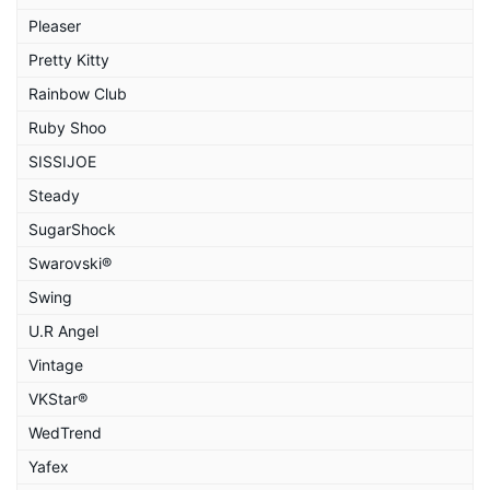
Pleaser
Pretty Kitty
Rainbow Club
Ruby Shoo
SISSIJOE
Steady
SugarShock
Swarovski®
Swing
U.R Angel
Vintage
VKStar®
WedTrend
Yafex