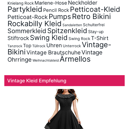
Neckholder
Marlene-Hose
Knielang Rock
Partykleid
Petticoat-Kleid
Pencil Rock
Retro Bikini
Pumps
Petticoat-Rock
Rockabilly Kleid
Schulterfrei
Sandaletten
Spitzenkleid
Sommerkleid
Stay-up
Swing Kleid
Stiftrock
T-Shirt
Swing Rock
Vintage-
Uhren
Top
Unterrock
Tüllrock
Tanzrock
Bikini
Vintage
Vintage Brautschuhe
Ärmellos
Ohrringe
Weihnachtskleid
Vintage Kleid Empfehlung