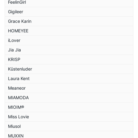
FeelinGirl
Gigileer
Grace Karin
HOMEYEE
iLover
Jia Jia
KRISP
Küstenluder
Laura Kent
Meaneor
MIAMODA
MIOIM®
Miss Lovie
Miusol
MUXXN