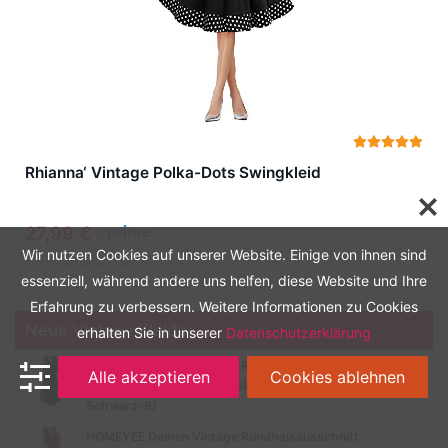
Rhianna‘ Vintage Polka-Dots Swingkleid
27,99 €
Wir nutzen Cookies auf unserer Website. Einige von ihnen sind
Zuletzt aktualisiert am: August 6, 2026 2:57 p.m.
essenziell, während andere uns helfen, diese Website und Ihre
Erfahrung zu verbessern. Weitere Informationen zu Cookies
Neue Vintage Kleider
erhalten Sie in unserer
Datenschutzerklärung
HOMEYEE Damen Vintage Rundhalsausschnitt 3/4 Ärmel
Alle akzeptieren
Cookies ablehnen
Retro Knielanges Cocktailkleid A135 (EU 40 = Size L,
Schwarz-B)
HOMEYEE Damen Vintage Rundhalsausschnitt