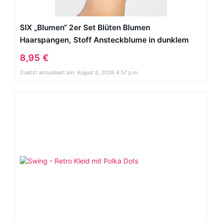
SIX „Blumen“ 2er Set Blüten Blumen
Haarspangen, Stoff Ansteckblume in dunklem
Rot Rose, Dutt, Frisur (329-701)
8,95 €
Zuletzt aktualisiert am: August 6, 2026 4:57 p.m.