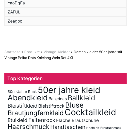
YaoDgFa
ZAFUL
Zeagoo
Startseite
»
Produkte
»
Vintage-Kleider
»
Damen kleider 50er jahre stil
Vintage Polka Dots Knielang Wein Rot 4XL
Top Kategorien
50er jahre kleid
50er-Jahre Rock
Abendkleid
Ballkleid
Ballerinas
Bluse
Bleistiftkleid
Bleistiftrock
Cocktailkleid
Brautjungfernkleid
Faltenrock
Etuikleid
Flache Brautschuhe
Haarschmuck
Handtaschen
Hochzeit Brautschmuck