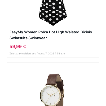
EasyMy Women Polka Dot High Waisted Bikinis
Swimsuits Swimwear
59,99 €
Zuletzt aktualisiert am: August 7, 2026 7:58 a.m.