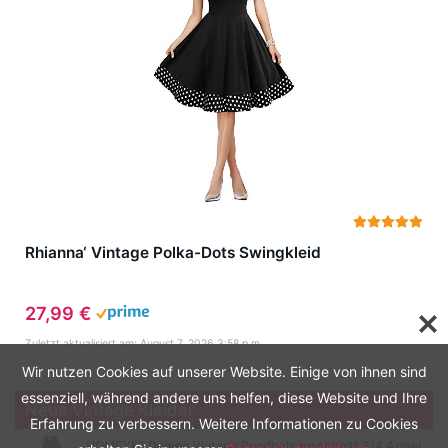
Rhianna‘ Vintage Polka-Dots Swingkleid
27,99 €
Zuletzt aktualisiert am: August 7, 2026 3:58 p.m.
Wir nutzen Cookies auf unserer Website. Einige von ihnen sind
essenziell, während andere uns helfen, diese Website und Ihre
Neue Vintage Kleider
Erfahrung zu verbessern. Weitere Informationen zu Cookies
HOMEYEE Damen Vintage Rundhalsausschnitt 3/4 Ärmel