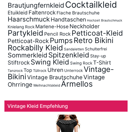
Cocktailkleid
Brautjungfernkleid
Faltenrock
Etuikleid
Flache Brautschuhe
Haarschmuck
Handtaschen
Hochzeit Brautschmuck
Neckholder
Marlene-Hose
Knielang Rock
Partykleid
Petticoat-Kleid
Pencil Rock
Retro Bikini
Pumps
Petticoat-Rock
Rockabilly Kleid
Schulterfrei
Sandaletten
Spitzenkleid
Sommerkleid
Stay-up
Swing Kleid
Stiftrock
T-Shirt
Swing Rock
Vintage-
Uhren
Top
Unterrock
Tüllrock
Tanzrock
Bikini
Vintage
Vintage Brautschuhe
Ärmellos
Ohrringe
Weihnachtskleid
Vintage Kleid Empfehlung