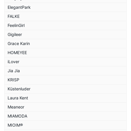
ElegantPark
FALKE
FeelinGirl
Gigileer
Grace Karin
HOMEYEE
iLover
Jia Jia
KRISP
Küstenluder
Laura Kent
Meaneor
MIAMODA
MIOIM®