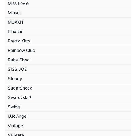
Miss Lovie
Miusol
MUXXN
Pleaser
Pretty Kitty
Rainbow Club
Ruby Shoo
SISSIJOE
Steady
SugarShock
Swarovski®
Swing
U.R Angel
Vintage
VKStar®