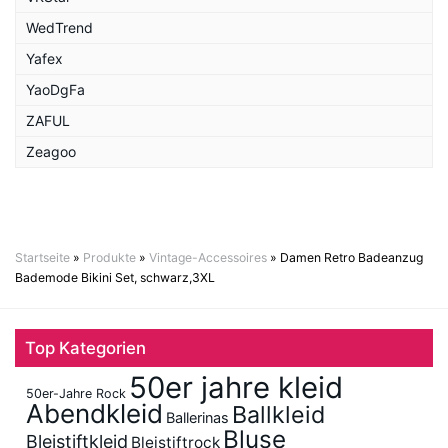
WedTrend
Yafex
YaoDgFa
ZAFUL
Zeagoo
Startseite
»
Produkte
»
Vintage-Accessoires
»
Damen Retro Badeanzug
Bademode Bikini Set, schwarz,3XL
Top Kategorien
50er jahre kleid
50er-Jahre Rock
Abendkleid
Ballkleid
Ballerinas
Bluse
Bleistiftkleid
Bleistiftrock