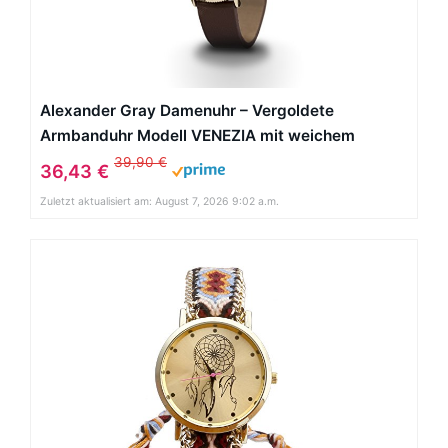
Alexander Gray Damenuhr – Vergoldete
Armbanduhr Modell VENEZIA mit weichem
Lederarmband und ultradünnem Gehäuse –
39,90 €
36,43 €
zeitloses Design für jeden Anlass
Zuletzt aktualisiert am: August 7, 2026 9:02 a.m.