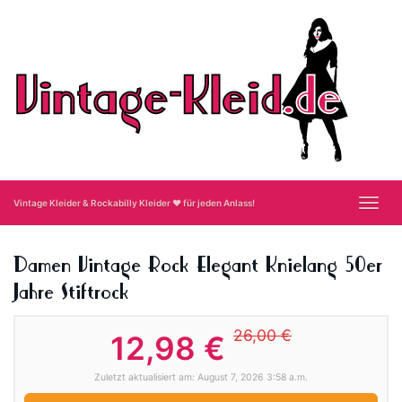
Skip
to
main
content
Toggl
Vintage Kleider & Rockabilly Kleider ❤ für jeden Anlass!
navig
Damen Vintage Rock Elegant Knielang 50er
Jahre Stiftrock
26,00 €
12,98 €
Zuletzt aktualisiert am: August 7, 2026 3:58 a.m.