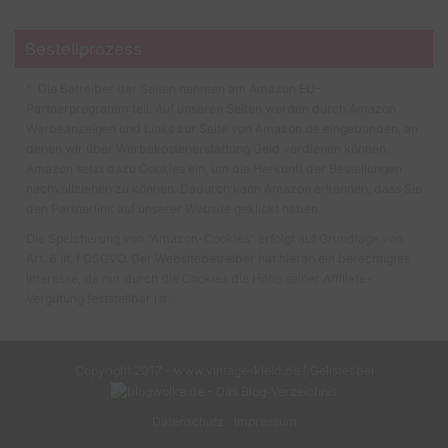
Bestellprozess
* Die Betreiber der Seiten nehmen am Amazon EU-
Partnerprogramm teil. Auf unseren Seiten werden durch Amazon
Werbeanzeigen und Links zur Seite von Amazon.de eingebunden, an
denen wir über Werbekostenerstattung Geld verdienen können.
Amazon setzt dazu Cookies ein, um die Herkunft der Bestellungen
nachvollziehen zu können. Dadurch kann Amazon erkennen, dass Sie
den Partnerlink auf unserer Website geklickt haben.
Die Speicherung von “Amazon-Cookies” erfolgt auf Grundlage von
Art. 6 lit. f DSGVO. Der Websitebetreiber hat hieran ein berechtigtes
Interesse, da nur durch die Cookies die Höhe seiner Affiliate-
Vergütung feststellbar ist.
Copyright 2017 - www.vintage-kleid.de | Gelistet bei
Datenschutz
Impressum