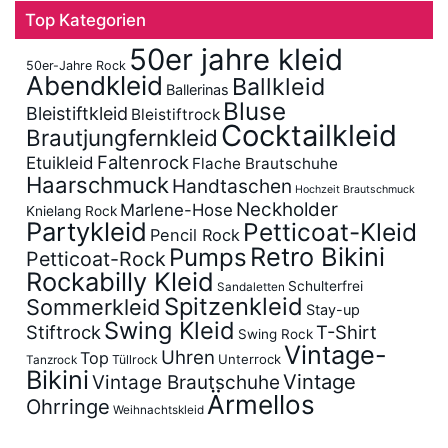
Top Kategorien
50er jahre kleid
50er-Jahre Rock
Abendkleid
Ballkleid
Ballerinas
Bluse
Bleistiftkleid
Bleistiftrock
Cocktailkleid
Brautjungfernkleid
Faltenrock
Etuikleid
Flache Brautschuhe
Haarschmuck
Handtaschen
Hochzeit Brautschmuck
Neckholder
Marlene-Hose
Knielang Rock
Partykleid
Petticoat-Kleid
Pencil Rock
Retro Bikini
Pumps
Petticoat-Rock
Rockabilly Kleid
Schulterfrei
Sandaletten
Spitzenkleid
Sommerkleid
Stay-up
Swing Kleid
Stiftrock
T-Shirt
Swing Rock
Vintage-
Uhren
Top
Unterrock
Tüllrock
Tanzrock
Bikini
Vintage
Vintage Brautschuhe
Ärmellos
Ohrringe
Weihnachtskleid