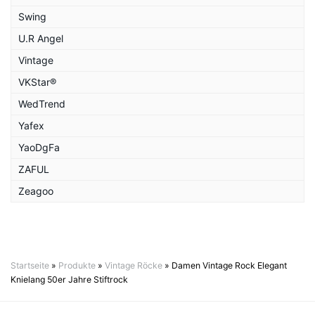
Swing
U.R Angel
Vintage
VKStar®
WedTrend
Yafex
YaoDgFa
ZAFUL
Zeagoo
Startseite
»
Produkte
»
Vintage Röcke
»
Damen Vintage Rock Elegant
Knielang 50er Jahre Stiftrock