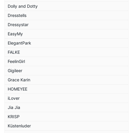
Dolly and Dotty
Dresstells
Dressystar
EasyMy
ElegantPark
FALKE
FeelinGirl
Gigileer
Grace Karin
HOMEYEE
iLover
Jia Jia
KRISP
Küstenluder