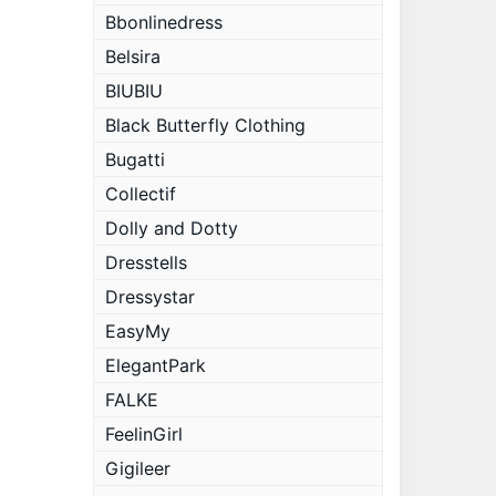
Bbonlinedress
Belsira
BIUBIU
Black Butterfly Clothing
Bugatti
Collectif
Dolly and Dotty
Dresstells
Dressystar
EasyMy
ElegantPark
FALKE
FeelinGirl
Gigileer