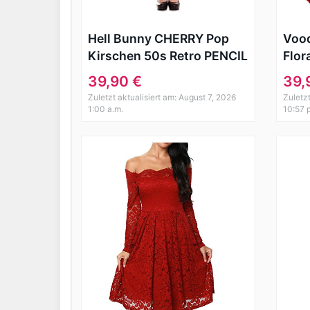
Hell Bunny CHERRY Pop
Voo
Kirschen 50s Retro PENCIL
Flor
Skirt / Rock Rockabilly
Pin 
39,90 €
39,
Zuletzt aktualisiert am: August 7, 2026
Zuletz
1:00 a.m.
10:57 