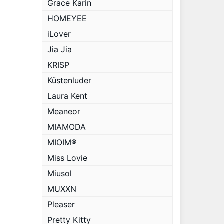
Grace Karin
HOMEYEE
iLover
Jia Jia
KRISP
Küstenluder
Laura Kent
Meaneor
MIAMODA
MIOIM®
Miss Lovie
Miusol
MUXXN
Pleaser
Pretty Kitty