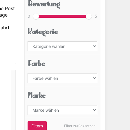
Bewertung
he Post
Tage
0
5
wahrt
Kategorie
Farbe
Marke
Filtern
Filter zurücksetzen