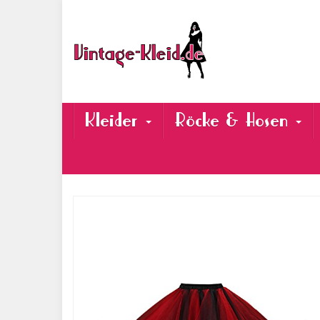
Skip
to
main
content
Kleider
Röcke & Hosen