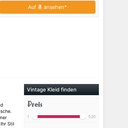
Auf
ansehen*
Vintage Kleid finden
Preis
nd
äsche.
1
520
mmer
hr Stil