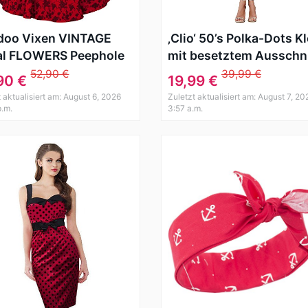
doo Vixen VINTAGE
‚Clio‘ 50’s Polka-Dots Kl
al FLOWERS Peephole
mit besetztem Ausschni
Up KLEID Rockabilly
52,90 €
39,99 €
90 €
19,99 €
t aktualisiert am: August 6, 2026
Zuletzt aktualisiert am: August 7, 20
p.m.
3:57 a.m.