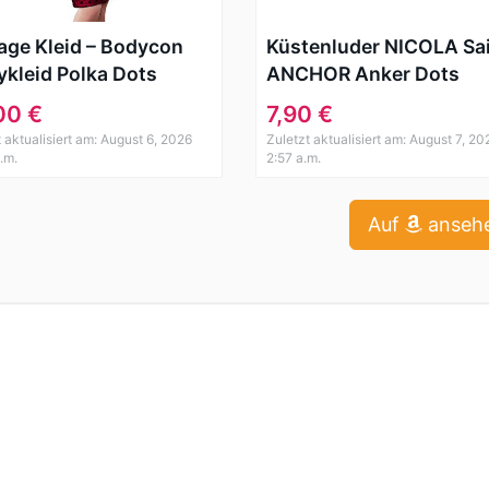
age Kleid – Bodycon
Küstenluder NICOLA Sai
ykleid Polka Dots
ANCHOR Anker Dots
lang Chiffon
Nickituch BANDANA
00 €
7,90 €
ratischer Ausschnitt
Rockabilly
t aktualisiert am: August 6, 2026
Zuletzt aktualisiert am: August 7, 20
.m.
2:57 a.m.
Auf
anseh