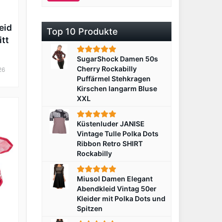
eid
Top 10 Produkte
tt
SugarShock Damen 50s
Cherry Rockabilly
26
Puffärmel Stehkragen
Kirschen langarm Bluse
XXL
Küstenluder JANISE
Vintage Tulle Polka Dots
Ribbon Retro SHIRT
Rockabilly
Miusol Damen Elegant
Abendkleid Vintag 50er
Kleider mit Polka Dots und
Spitzen