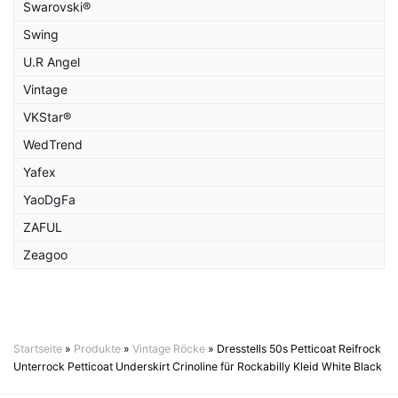
Swarovski®
Swing
U.R Angel
Vintage
VKStar®
WedTrend
Yafex
YaoDgFa
ZAFUL
Zeagoo
Startseite
»
Produkte
»
Vintage Röcke
»
Dresstells 50s Petticoat Reifrock
Unterrock Petticoat Underskirt Crinoline für Rockabilly Kleid White Black