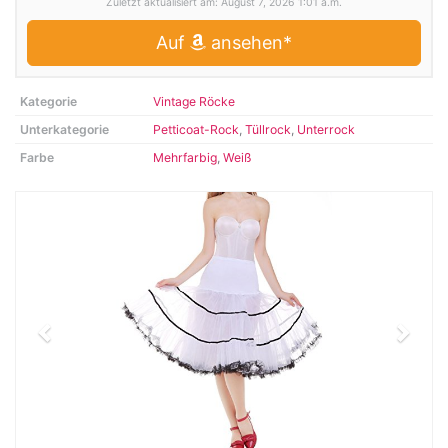
Zuletzt aktualisiert am: August 7, 2026 1:01 a.m.
Auf
ansehen*
Kategorie
Vintage Röcke
Unterkategorie
Petticoat-Rock
,
Tüllrock
,
Unterrock
Farbe
Mehrfarbig
,
Weiß