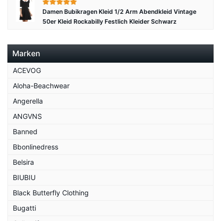
Damen Bubikragen Kleid 1/2 Arm Abendkleid Vintage
50er Kleid Rockabilly Festlich Kleider Schwarz
Marken
ACEVOG
Aloha-Beachwear
Angerella
ANGVNS
Banned
Bbonlinedress
Belsira
BIUBIU
Black Butterfly Clothing
Bugatti