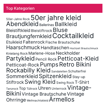
Top Kategorien
50er jahre kleid
50er-Jahre Rock
Abendkleid
Ballkleid
Ballerinas
Bluse
Bleistiftkleid
Bleistiftrock
Cocktailkleid
Brautjungfernkleid
Faltenrock
Etuikleid
Flache Brautschuhe
Haarschmuck
Handtaschen
Hochzeit Brautschmuck
Neckholder
Marlene-Hose
Knielang Rock
Partykleid
Petticoat-Kleid
Pencil Rock
Retro Bikini
Pumps
Petticoat-Rock
Rockabilly Kleid
Schulterfrei
Sandaletten
Spitzenkleid
Sommerkleid
Stay-up
Swing Kleid
Stiftrock
T-Shirt
Swing Rock
Vintage-
Uhren
Top
Unterrock
Tüllrock
Tanzrock
Bikini
Vintage
Vintage Brautschuhe
Ärmellos
Ohrringe
Weihnachtskleid