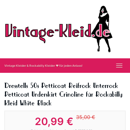
Skip
to
main
content
Toggl
Vintage Kleider & Rockabilly Kleider ❤ für jeden Anlass!
navig
Dresstells 50s Petticoat Reifrock Unterrock
Petticoat Underskirt Crinoline für Rockabilly
Kleid White Black
35,00 €
20,99 €