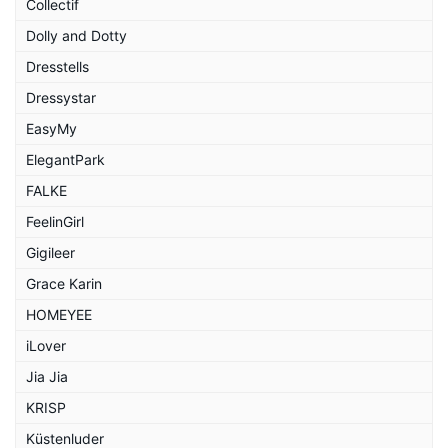
Collectif
Dolly and Dotty
Dresstells
Dressystar
EasyMy
ElegantPark
FALKE
FeelinGirl
Gigileer
Grace Karin
HOMEYEE
iLover
Jia Jia
KRISP
Küstenluder