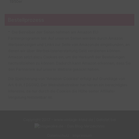
Bestellprozess
* Die Betreiber der Seiten nehmen am Amazon EU-
Partnerprogramm teil. Auf unseren Seiten werden durch Amazon
Werbeanzeigen und Links zur Seite von Amazon.de eingebunden, an
denen wir über Werbekostenerstattung Geld verdienen können.
Amazon setzt dazu Cookies ein, um die Herkunft der Bestellungen
nachvollziehen zu können. Dadurch kann Amazon erkennen, dass Sie
den Partnerlink auf unserer Website geklickt haben.
Die Speicherung von “Amazon-Cookies” erfolgt auf Grundlage von
Art. 6 lit. f DSGVO. Der Websitebetreiber hat hieran ein berechtigtes
Interesse, da nur durch die Cookies die Höhe seiner Affiliate-
Vergütung feststellbar ist.
Copyright 2017 - www.vintage-kleid.de | Gelistet bei
Datenschutz
Impressum