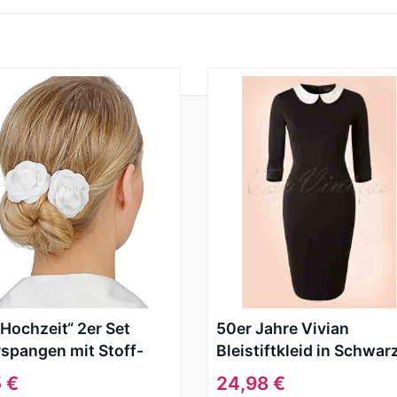
„Hochzeit“ 2er Set
50er Jahre Vivian
spangen mit Stoff-
Bleistiftkleid in Schwar
n, Blüten in Weiß,
5 €
24,98 €
utschmuck (329-591)