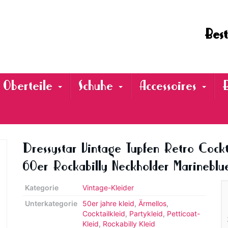
Best
Oberteile
Schuhe
Accessoires
Dressystar Vintage Tupfen Retro Cockta
60er Rockabilly Neckholder Marineblu
Kategorie
Vintage-Kleider
Unterkategorie
50er jahre kleid
,
Ärmellos
,
Cocktailkleid
,
Partykleid
,
Petticoat-
Kleid
,
Rockabilly Kleid