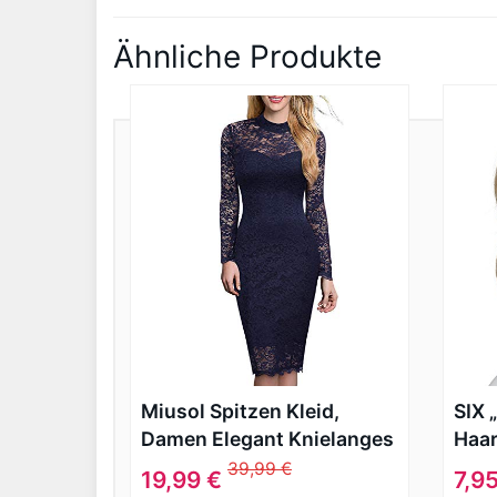
Ähnliche Produkte
Miusol Spitzen Kleid,
SIX 
Damen Elegant Knielanges
Haar
Langarm Abendkleid Navy
Rose
39,99 €
19,99 €
7,9
Blau S
Bra