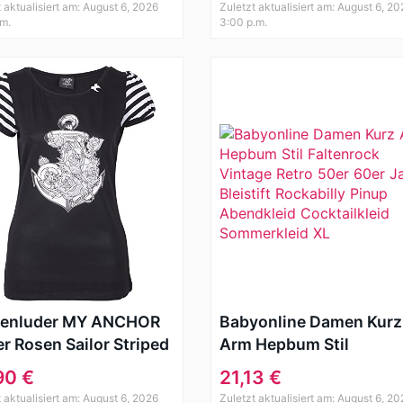
t aktualisiert am: August 6, 2026
Zuletzt aktualisiert am: August 6, 20
.m.
3:00 p.m.
tenluder MY ANCHOR
Babyonline Damen Kurz
r Rosen Sailor Striped
Arm Hepbum Stil
ve Motiv SHIRT
Faltenrock Vintage Retr
90 €
21,13 €
abilly
50er 60er Jahre Bleistif
t aktualisiert am: August 6, 2026
Zuletzt aktualisiert am: August 6, 20