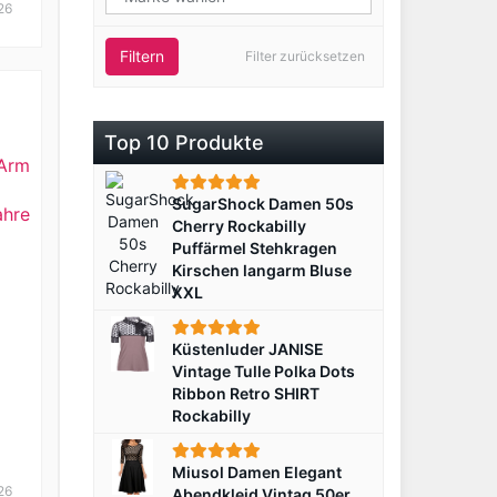
26
Filtern
Filter zurücksetzen
Top 10 Produkte
SugarShock Damen 50s
Cherry Rockabilly
Puffärmel Stehkragen
Kirschen langarm Bluse
XXL
Küstenluder JANISE
Vintage Tulle Polka Dots
Ribbon Retro SHIRT
Rockabilly
o
Miusol Damen Elegant
t
26
Abendkleid Vintag 50er