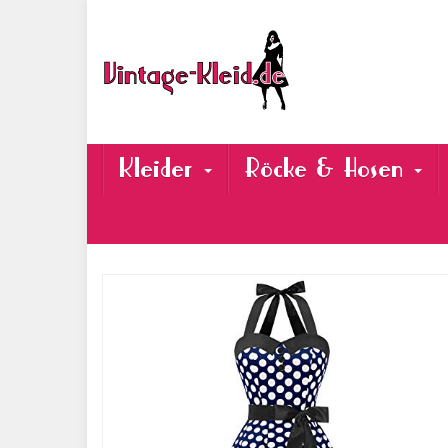
Skip
to
main
content
Kleider
Röcke & Hosen