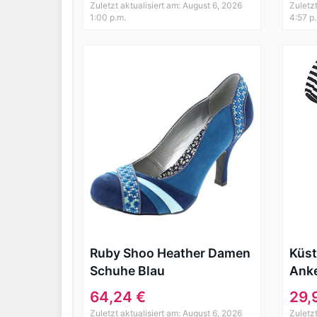
Zuletzt aktualisiert am: August 6, 2026
Zuletz
1:00 p.m.
4:57 p
Ruby Shoo Heather Damen
Küs
Schuhe Blau
Anke
Slee
64,24 €
29,
Rock
Zuletzt aktualisiert am: August 6, 2026
Zuletz