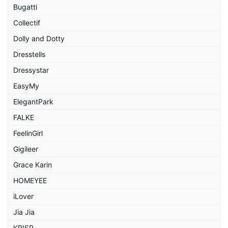
Bugatti
Collectif
Dolly and Dotty
Dresstells
Dressystar
EasyMy
ElegantPark
FALKE
FeelinGirl
Gigileer
Grace Karin
HOMEYEE
iLover
Jia Jia
KRISP