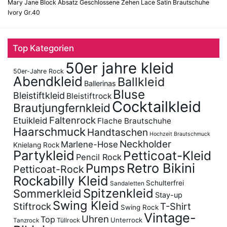
Mary Jane Block Absatz Geschlossene Zehen Lace Satin Brautschuhe
Ivory Gr.40
Top Kategorien
50er jahre kleid
50er-Jahre Rock
Abendkleid
Ballkleid
Ballerinas
Bluse
Bleistiftkleid
Bleistiftrock
Cocktailkleid
Brautjungfernkleid
Faltenrock
Etuikleid
Flache Brautschuhe
Haarschmuck
Handtaschen
Hochzeit Brautschmuck
Neckholder
Marlene-Hose
Knielang Rock
Partykleid
Petticoat-Kleid
Pencil Rock
Retro Bikini
Pumps
Petticoat-Rock
Rockabilly Kleid
Schulterfrei
Sandaletten
Spitzenkleid
Sommerkleid
Stay-up
Swing Kleid
Stiftrock
T-Shirt
Swing Rock
Vintage-
Uhren
Top
Unterrock
Tüllrock
Tanzrock