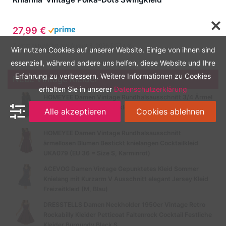
27,99 €
Zuletzt aktualisiert am: August 9, 2026 5:57 a.m.
Wir nutzen Cookies auf unserer Website. Einige von ihnen sind
essenziell, während andere uns helfen, diese Website und Ihre
Erfahrung zu verbessern. Weitere Informationen zu Cookies
Neue Vintage Kleider
erhalten Sie in unserer
Datenschutzerklärung
HOMEYEE Damen Vintage Rundhalsausschnitt 3/4 Ärmel
Retro Knielanges Cocktailkleid A135 (EU 40 = Size L,
Alle akzeptieren
Cookies ablehnen
Schwarz-B)
HOMEYEE Damen Vintage Rundhalsausschnitt
ärmellosen Blumen Bestickt knielangen Cocktailkleid
UKA079 (EU 36 = Size S, Karminrot)
ACEVOG Damen Vintage Gepunktetes Kleid Sommer
Knielang mit Kurzarm V Ausschnitt elegant Jersey Kleid
Freizeitkleid (M, Blau)
DRESSTELLS Damen Neckholder 1950er Vintage Retro
Rockabilly Kleider Petticoat Faltenrock Cocktail Festliche
Kleider Burgundy Black S