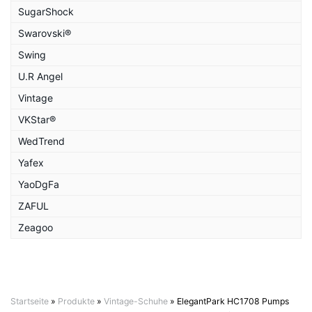
SugarShock
Swarovski®
Swing
U.R Angel
Vintage
VKStar®
WedTrend
Yafex
YaoDgFa
ZAFUL
Zeagoo
Startseite
»
Produkte
»
Vintage-Schuhe
»
ElegantPark HC1708 Pumps