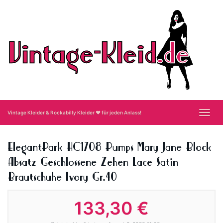
Skip
to
main
content
Toggl
Vintage Kleider & Rockabilly Kleider ❤ für jeden Anlass!
navig
ElegantPark HC1708 Pumps Mary Jane Block
Absatz Geschlossene Zehen Lace Satin
Brautschuhe Ivory Gr.40
133,30 €