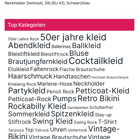
Neckholder Swimsuit, 3XL(EU 42), Schwarzblau
Top Kategorien
50er jahre kleid
50er-Jahre Rock
Abendkleid
Ballkleid
Ballerinas
Bluse
Bleistiftkleid
Bleistiftrock
Cocktailkleid
Brautjungfernkleid
Faltenrock
Etuikleid
Flache Brautschuhe
Haarschmuck
Handtaschen
Hochzeit Brautschmuck
Neckholder
Marlene-Hose
Knielang Rock
Partykleid
Petticoat-Kleid
Pencil Rock
Retro Bikini
Pumps
Petticoat-Rock
Rockabilly Kleid
Schulterfrei
Sandaletten
Spitzenkleid
Sommerkleid
Stay-up
Swing Kleid
Stiftrock
T-Shirt
Swing Rock
Vintage-
Uhren
Top
Unterrock
Tüllrock
Tanzrock
Bikini
Vintage
Vintage Brautschuhe