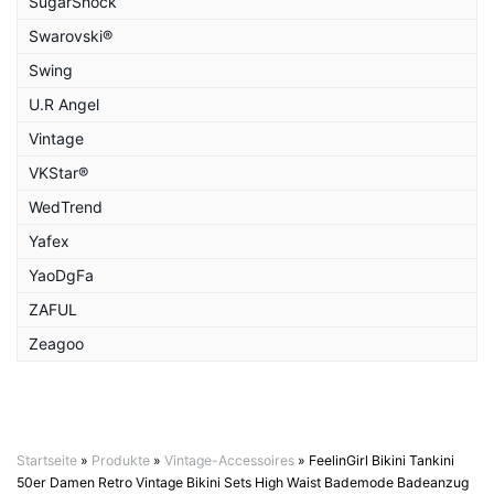
SugarShock
Swarovski®
Swing
U.R Angel
Vintage
VKStar®
WedTrend
Yafex
YaoDgFa
ZAFUL
Zeagoo
Startseite
»
Produkte
»
Vintage-Accessoires
»
FeelinGirl Bikini Tankini
50er Damen Retro Vintage Bikini Sets High Waist Bademode Badeanzug