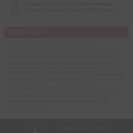
bbonlinedress 1950er Vintage Retro Cocktailkleid
Rockabilly V-Ausschnitt Faltenrock White (Creme) S
Bestellprozess
* Die Betreiber der Seiten nehmen am Amazon EU-
Partnerprogramm teil. Auf unseren Seiten werden durch Amazon
Werbeanzeigen und Links zur Seite von Amazon.de eingebunden, an
denen wir über Werbekostenerstattung Geld verdienen können.
Amazon setzt dazu Cookies ein, um die Herkunft der Bestellungen
nachvollziehen zu können. Dadurch kann Amazon erkennen, dass Sie
den Partnerlink auf unserer Website geklickt haben.
Die Speicherung von “Amazon-Cookies” erfolgt auf Grundlage von
Art. 6 lit. f DSGVO. Der Websitebetreiber hat hieran ein berechtigtes
Interesse, da nur durch die Cookies die Höhe seiner Affiliate-
Vergütung feststellbar ist.
Copyright 2017 - www.vintage-kleid.de | Gelistet bei