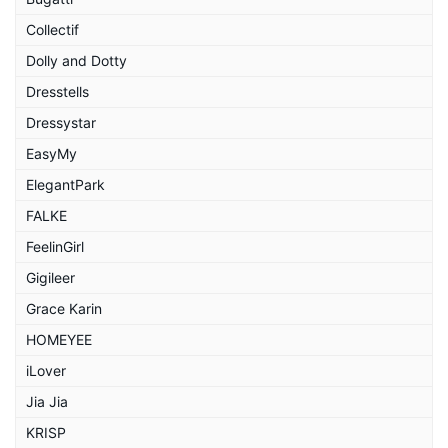
Collectif
Dolly and Dotty
Dresstells
Dressystar
EasyMy
ElegantPark
FALKE
FeelinGirl
Gigileer
Grace Karin
HOMEYEE
iLover
Jia Jia
KRISP