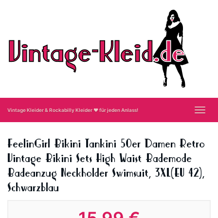
Skip
to
main
content
Toggl
Vintage Kleider & Rockabilly Kleider ❤ für jeden Anlass!
navig
FeelinGirl Bikini Tankini 50er Damen Retro
Vintage Bikini Sets High Waist Bademode
Badeanzug Neckholder Swimsuit, 3XL(EU 42),
Schwarzblau