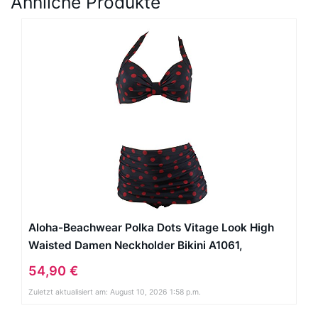
Ähnliche Produkte
Aloha-Beachwear Polka Dots Vitage Look High
Waisted Damen Neckholder Bikini A1061,
gepunktet (M / 38 / UK 12, Schwarz / Rot)
54,90 €
Zuletzt aktualisiert am: August 10, 2026 1:58 p.m.