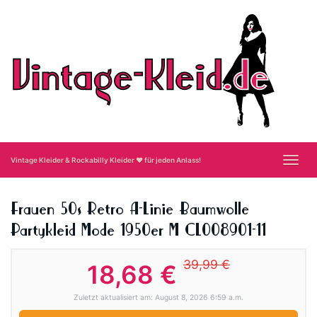
Skip
to
main
content
Toggl
Vintage Kleider & Rockabilly Kleider ❤ für jeden Anlass!
navig
Frauen 50s Retro A-Linie Baumwolle
Partykleid Mode 1950er M CL008901-11
39,99 €
18,68 €
Zuletzt aktualisiert am: August 8, 2026 6:59 a.m.