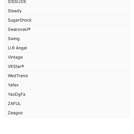
SISSIJOE
Steady
SugarShock
Swarovski®
Swing
U.R Angel
Vintage
VKStar®
WedTrend
Yafex
YaoDgFa
ZAFUL
Zeagoo