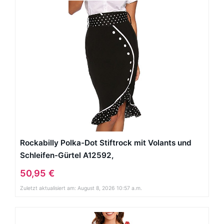
Rockabilly Polka-Dot Stiftrock mit Volants und
Schleifen-Gürtel A12592,
Größe:36;Farbe:schwarz
50,95 €
Zuletzt aktualisiert am: August 8, 2026 10:57 a.m.