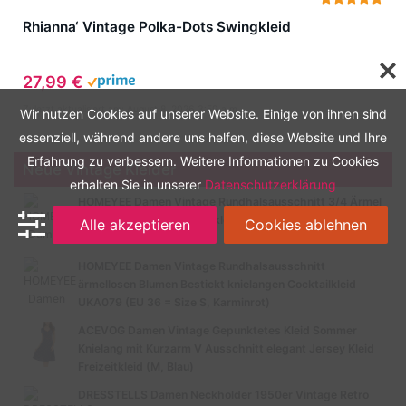
Rhianna‘ Vintage Polka-Dots Swingkleid
27,99 €
Zuletzt aktualisiert am: August 8, 2026 3:59 a.m.
Wir nutzen Cookies auf unserer Website. Einige von ihnen sind
essenziell, während andere uns helfen, diese Website und Ihre
Erfahrung zu verbessern. Weitere Informationen zu Cookies
Neue Vintage Kleider
erhalten Sie in unserer
Datenschutzerklärung
HOMEYEE Damen Vintage Rundhalsausschnitt 3/4 Ärmel
Retro Knielanges Cocktailkleid A135 (EU 40 = Size L,
Alle akzeptieren
Cookies ablehnen
Schwarz-B)
HOMEYEE Damen Vintage Rundhalsausschnitt
ärmellosen Blumen Bestickt knielangen Cocktailkleid
UKA079 (EU 36 = Size S, Karminrot)
ACEVOG Damen Vintage Gepunktetes Kleid Sommer
Knielang mit Kurzarm V Ausschnitt elegant Jersey Kleid
Freizeitkleid (M, Blau)
DRESSTELLS Damen Neckholder 1950er Vintage Retro