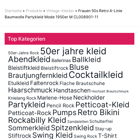
Startseite
»
Produkte
»
Vintage-Kleider
»
Frauen 50s Retro A-Linie
Baumwolle Partykleid Mode 1950er M CL008901-11
Top Kategorien
50er jahre kleid
50er-Jahre Rock
Abendkleid
Ballkleid
Ballerinas
Bluse
Bleistiftkleid
Bleistiftrock
Cocktailkleid
Brautjungfernkleid
Faltenrock
Etuikleid
Flache Brautschuhe
Haarschmuck
Handtaschen
Hochzeit Brautschmuck
Neckholder
Marlene-Hose
Knielang Rock
Partykleid
Petticoat-Kleid
Pencil Rock
Retro Bikini
Pumps
Petticoat-Rock
Rockabilly Kleid
Schulterfrei
Sandaletten
Spitzenkleid
Sommerkleid
Stay-up
Swing Kleid
Stiftrock
T-Shirt
Swing Rock