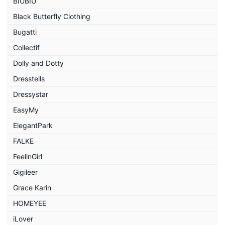
BIUBIU
Black Butterfly Clothing
Bugatti
Collectif
Dolly and Dotty
Dresstells
Dressystar
EasyMy
ElegantPark
FALKE
FeelinGirl
Gigileer
Grace Karin
HOMEYEE
iLover