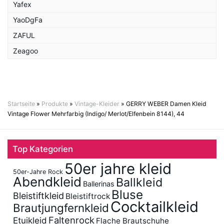
Yafex
YaoDgFa
ZAFUL
Zeagoo
Startseite
»
Produkte
»
Vintage-Kleider
»
GERRY WEBER Damen Kleid
Vintage Flower Mehrfarbig (Indigo/ Merlot/Elfenbein 8144), 44
Top Kategorien
50er jahre kleid
50er-Jahre Rock
Abendkleid
Ballkleid
Ballerinas
Bluse
Bleistiftkleid
Bleistiftrock
Cocktailkleid
Brautjungfernkleid
Faltenrock
Etuikleid
Flache Brautschuhe