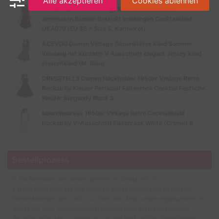
Alle akzeptieren
Cookies ablehnen
HOMEYEE Damen Vintage Rundhalsausschnitt
ärmellosen Blumen Bestickt knielangen Cocktailkleid
UKA079 (EU 36 = Size S, Karminrot)
ACEVOG Damen Vintage Gepunktetes Kleid Sommer
Knielang mit Kurzarm V Ausschnitt elegant Jersey Kleid
Freizeitkleid (M, Blau)
DRESSTELLS Damen Neckholder 1950er Vintage Retro
Rockabilly Kleider Petticoat Faltenrock Cocktail Festliche
Kleider Burgundy Black S
bbonlinedress 1950er Vintage Retro Cocktailkleid
Rockabilly V-Ausschnitt Faltenrock White (Creme) S
Bestellprozess
* Die Betreiber der Seiten nehmen am Amazon EU-
Partnerprogramm teil. Auf unseren Seiten werden durch Amazon
Werbeanzeigen und Links zur Seite von Amazon.de eingebunden, an
denen wir über Werbekostenerstattung Geld verdienen können.
Amazon setzt dazu Cookies ein, um die Herkunft der Bestellungen