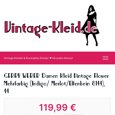
Skip
to
main
content
Toggl
Vintage Kleider & Rockabilly Kleider ❤ für jeden Anlass!
navig
GERRY WEBER Damen Kleid Vintage Flower
Mehrfarbig (Indigo/ Merlot/Elfenbein 8144),
44
119,99 €