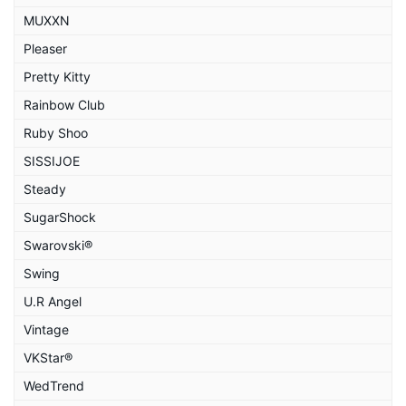
MUXXN
Pleaser
Pretty Kitty
Rainbow Club
Ruby Shoo
SISSIJOE
Steady
SugarShock
Swarovski®
Swing
U.R Angel
Vintage
VKStar®
WedTrend