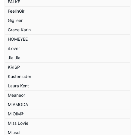
FALKE
FeelinGirl
Gigileer
Grace Karin
HOMEYEE
iLover
Jia Jia
KRISP
Küstenluder
Laura Kent
Meaneor
MIAMODA
MIOIM®
Miss Lovie
Miusol