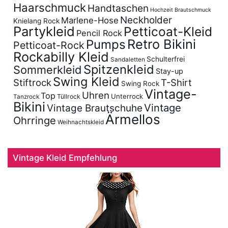
Haarschmuck
Handtaschen
Hochzeit Brautschmuck
Neckholder
Marlene-Hose
Knielang Rock
Partykleid
Petticoat-Kleid
Pencil Rock
Retro Bikini
Pumps
Petticoat-Rock
Rockabilly Kleid
Schulterfrei
Sandaletten
Spitzenkleid
Sommerkleid
Stay-up
Swing Kleid
Stiftrock
T-Shirt
Swing Rock
Vintage-
Uhren
Top
Unterrock
Tüllrock
Tanzrock
Bikini
Vintage
Vintage Brautschuhe
Ärmellos
Ohrringe
Weihnachtskleid
Vintage Kleid Empfehlung