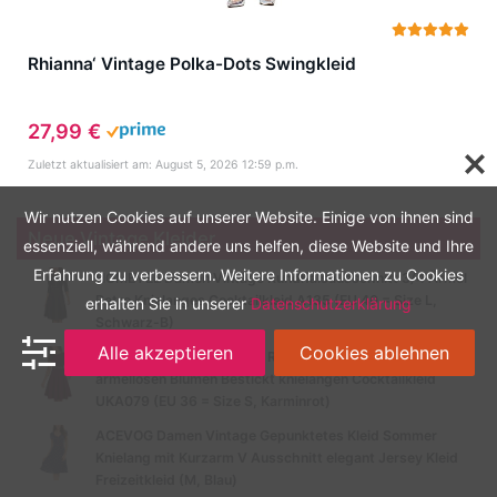
Rhianna‘ Vintage Polka-Dots Swingkleid
27,99 €
Zuletzt aktualisiert am: August 5, 2026 12:59 p.m.
Wir nutzen Cookies auf unserer Website. Einige von ihnen sind
Neue Vintage Kleider
essenziell, während andere uns helfen, diese Website und Ihre
Erfahrung zu verbessern. Weitere Informationen zu Cookies
HOMEYEE Damen Vintage Rundhalsausschnitt 3/4 Ärmel
Retro Knielanges Cocktailkleid A135 (EU 40 = Size L,
erhalten Sie in unserer
Datenschutzerklärung
Schwarz-B)
Alle akzeptieren
Cookies ablehnen
HOMEYEE Damen Vintage Rundhalsausschnitt
ärmellosen Blumen Bestickt knielangen Cocktailkleid
UKA079 (EU 36 = Size S, Karminrot)
ACEVOG Damen Vintage Gepunktetes Kleid Sommer
Knielang mit Kurzarm V Ausschnitt elegant Jersey Kleid
Freizeitkleid (M, Blau)