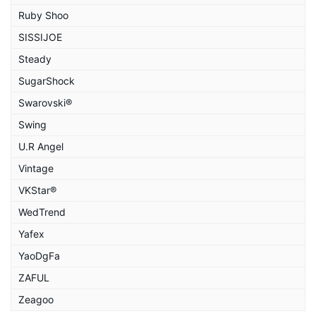
Ruby Shoo
SISSIJOE
Steady
SugarShock
Swarovski®
Swing
U.R Angel
Vintage
VKStar®
WedTrend
Yafex
YaoDgFa
ZAFUL
Zeagoo