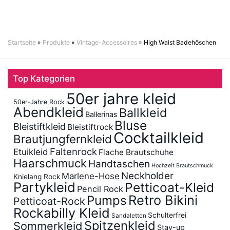
Startseite
»
Produkte
»
Vintage-Accessoires
»
High Waist Badehöschen
Top Kategorien
50er jahre kleid
50er-Jahre Rock
Abendkleid
Ballkleid
Ballerinas
Bluse
Bleistiftkleid
Bleistiftrock
Cocktailkleid
Brautjungfernkleid
Faltenrock
Etuikleid
Flache Brautschuhe
Haarschmuck
Handtaschen
Hochzeit Brautschmuck
Neckholder
Marlene-Hose
Knielang Rock
Partykleid
Petticoat-Kleid
Pencil Rock
Retro Bikini
Pumps
Petticoat-Rock
Rockabilly Kleid
Schulterfrei
Sandaletten
Spitzenkleid
Sommerkleid
Stay-up