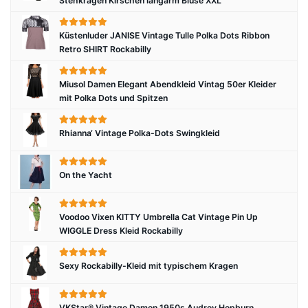
Stehkragen Kirschen langarm Bluse XXL
Küstenluder JANISE Vintage Tulle Polka Dots Ribbon
Retro SHIRT Rockabilly
Miusol Damen Elegant Abendkleid Vintag 50er Kleider
mit Polka Dots und Spitzen
Rhianna‘ Vintage Polka-Dots Swingkleid
On the Yacht
Voodoo Vixen KITTY Umbrella Cat Vintage Pin Up
WIGGLE Dress Kleid Rockabilly
Sexy Rockabilly-Kleid mit typischem Kragen
VKStar® Vintage Damen 1950s Audrey Hepburn