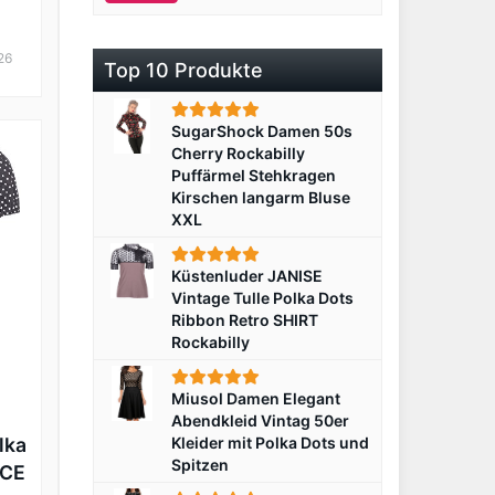
26
Top 10 Produkte
SugarShock Damen 50s
Cherry Rockabilly
Puffärmel Stehkragen
Kirschen langarm Bluse
XXL
Küstenluder JANISE
Vintage Tulle Polka Dots
Ribbon Retro SHIRT
Rockabilly
Miusol Damen Elegant
Abendkleid Vintag 50er
lka
Kleider mit Polka Dots und
Spitzen
ACE