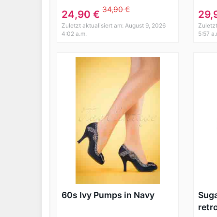
Vintage BLUSE – Blk
Coll
34,90 €
24,90 €
29,
Rockabilly
Ober
Zuletzt aktualisiert am: August 9, 2026
Zuletz
4:02 a.m.
5:57 a
60s Ivy Pumps in Navy
Suga
retr