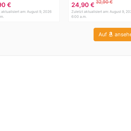
enshirt Rockabilly
V-Neck Vintage SHIRT
32,90 €
90 €
24,90 €
t
Rockabill
t aktualisiert am: August 9, 2026
Zuletzt aktualisiert am: August 9, 20
.m.
6:00 a.m.
Auf
anseh