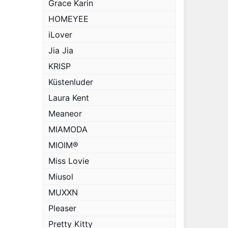
Grace Karin
HOMEYEE
iLover
Jia Jia
KRISP
Küstenluder
Laura Kent
Meaneor
MIAMODA
MIOIM®
Miss Lovie
Miusol
MUXXN
Pleaser
Pretty Kitty