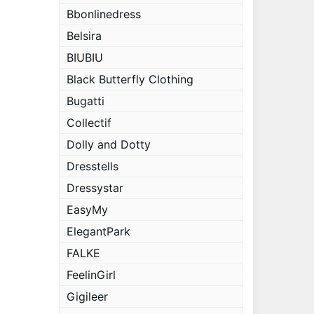
Bbonlinedress
Belsira
BIUBIU
Black Butterfly Clothing
Bugatti
Collectif
Dolly and Dotty
Dresstells
Dressystar
EasyMy
ElegantPark
FALKE
FeelinGirl
Gigileer