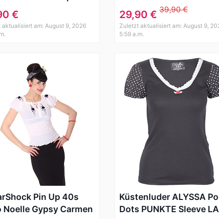
ar & Tie Rockabilly
Bow Pin Up BIKINI Set
39,90 €
90 €
29,90 €
teil Schwarz (XS)
Rockabilly
t aktualisiert am: August 9, 2026
Zuletzt aktualisiert am: August 9, 20
.m.
5:59 a.m.
rShock Pin Up 40s
Küstenluder ALYSSA Po
o Noelle Gypsy Carmen
Dots PUNKTE Sleeve L