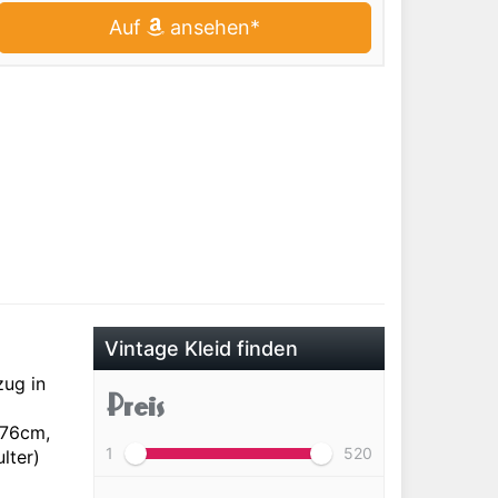
Auf
ansehen*
Vintage Kleid finden
zug in
Preis
 76cm,
1
520
lter)