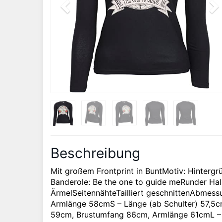
Beschreibung
Mit großem Frontprint in BuntMotiv: Hinterg
Banderole: Be the one to guide meRunder Ha
ÄrmelSeitennähteTailliert geschnittenAbmess
Armlänge 58cmS – Länge (ab Schulter) 57,5c
59cm, Brustumfang 86cm, Armlänge 61cmL – 