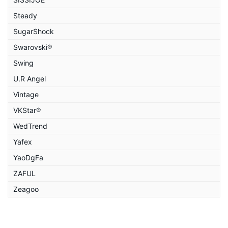
Steady
SugarShock
Swarovski®
Swing
U.R Angel
Vintage
VKStar®
WedTrend
Yafex
YaoDgFa
ZAFUL
Zeagoo