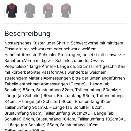
Beschreibung
Nostalgisches Küstenluder Shirt in SchwarzVorne mit mittigem
Einsatz in rot-schwarzem oder schwarz-weißem
HahnentrittmusterSchmaler Stehkragen, besetzt mit schwarzer
SatinborteVorne mittig zur Schleife zu bindenOvales
Peephole3/4 lange Ärmel – Länge ca. 33cmTailliert geschnitten
mit körperbetonter PassformAus wunderbar weichem,
stretchigem MaterialAbmessungen bitte der unten angeführten
Tabelle entnehmenAbmessungen (Circa):S – Länge (ab
Schulter) 58cm, Brustumfang 82cm, Taillenumfang 80cmM –
Länge (ab Schulter) 60cm, Brustumfang 86cm, Taillenumfang
84cmL – Länge (ab Schulter) 60cm, Brustumfang 92cm,
Taillenumfang 90cmXL – Länge (ab Schulter) 62cm,
Brustumfang 98cm, Taillenumfang 96cm2XL – Länge (ab
Schulter) 64cm, Brustumfang 104cm, Taillenumfang 102cm3XL
– Länge (ab Schulter) 65cm, Brustumfang 110cm,
Taillenumfang 108cm