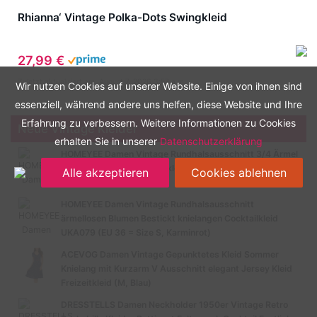
Rhianna‘ Vintage Polka-Dots Swingkleid
27,99 €
Zuletzt aktualisiert am: August 7, 2026 3:57 a.m.
Wir nutzen Cookies auf unserer Website. Einige von ihnen sind
essenziell, während andere uns helfen, diese Website und Ihre
Erfahrung zu verbessern. Weitere Informationen zu Cookies
Neue Vintage Kleider
erhalten Sie in unserer
Datenschutzerklärung
HOMEYEE Damen Vintage Rundhalsausschnitt 3/4 Ärmel
Retro Knielanges Cocktailkleid A135 (EU 40 = Size L,
Alle akzeptieren
Cookies ablehnen
Schwarz-B)
HOMEYEE Damen Vintage Rundhalsausschnitt
ärmellosen Blumen Bestickt knielangen Cocktailkleid
UKA079 (EU 36 = Size S, Karminrot)
ACEVOG Damen Vintage Gepunktetes Kleid Sommer
Knielang mit Kurzarm V Ausschnitt elegant Jersey Kleid
Freizeitkleid (M, Blau)
DRESSTELLS Damen Neckholder 1950er Vintage Retro