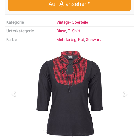
Auf
ansehen*
Kategorie
Vintage-Oberteile
Unterkategorie
Bluse
,
T-Shirt
Farbe
Mehrfarbig
,
Rot
,
Schwarz