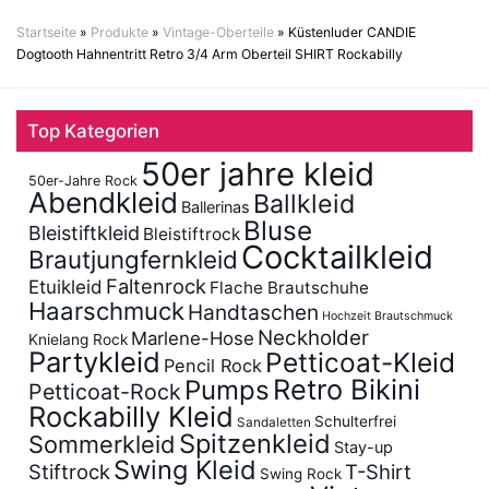
Startseite
»
Produkte
»
Vintage-Oberteile
»
Küstenluder CANDIE
Dogtooth Hahnentritt Retro 3/4 Arm Oberteil SHIRT Rockabilly
Top Kategorien
50er jahre kleid
50er-Jahre Rock
Abendkleid
Ballkleid
Ballerinas
Bluse
Bleistiftkleid
Bleistiftrock
Cocktailkleid
Brautjungfernkleid
Faltenrock
Etuikleid
Flache Brautschuhe
Haarschmuck
Handtaschen
Hochzeit Brautschmuck
Neckholder
Marlene-Hose
Knielang Rock
Partykleid
Petticoat-Kleid
Pencil Rock
Retro Bikini
Pumps
Petticoat-Rock
Rockabilly Kleid
Schulterfrei
Sandaletten
Spitzenkleid
Sommerkleid
Stay-up
Swing Kleid
Stiftrock
T-Shirt
Swing Rock