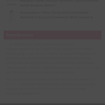
Rockabilly Kleider Petticoat Faltenrock Cocktail Festliche
Kleider Burgundy Black S
bbonlinedress 1950er Vintage Retro Cocktailkleid
Rockabilly V-Ausschnitt Faltenrock White (Creme) S
Bestellprozess
* Die Betreiber der Seiten nehmen am Amazon EU-
Partnerprogramm teil. Auf unseren Seiten werden durch Amazon
Werbeanzeigen und Links zur Seite von Amazon.de eingebunden, an
denen wir über Werbekostenerstattung Geld verdienen können.
Amazon setzt dazu Cookies ein, um die Herkunft der Bestellungen
nachvollziehen zu können. Dadurch kann Amazon erkennen, dass Sie
den Partnerlink auf unserer Website geklickt haben.
Die Speicherung von “Amazon-Cookies” erfolgt auf Grundlage von
Art. 6 lit. f DSGVO. Der Websitebetreiber hat hieran ein berechtigtes
Interesse, da nur durch die Cookies die Höhe seiner Affiliate-
Vergütung feststellbar ist.