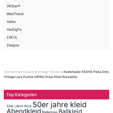
VKStar®
WedTrend
Yafex
YaoDgFa
ZAFUL
Zeagoo
Startseite
»
Produkte
»
Vintage-Kleider
»
Küstenluder KESHIA Polka Dots
Vintage Lace Punkte SWING Dress Kleid Rockabilly
Top Kategorien
50er jahre kleid
50er-Jahre Rock
Abendkleid
Ballkleid
Ballerinas