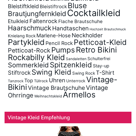
Bluse
Bleistiftkleid
Bleistiftrock
Cocktailkleid
Brautjungfernkleid
Faltenrock
Etuikleid
Flache Brautschuhe
Haarschmuck
Handtaschen
Hochzeit Brautschmuck
Neckholder
Marlene-Hose
Knielang Rock
Partykleid
Petticoat-Kleid
Pencil Rock
Retro Bikini
Pumps
Petticoat-Rock
Rockabilly Kleid
Schulterfrei
Sandaletten
Spitzenkleid
Sommerkleid
Stay-up
Swing Kleid
Stiftrock
T-Shirt
Swing Rock
Vintage-
Uhren
Top
Unterrock
Tüllrock
Tanzrock
Bikini
Vintage
Vintage Brautschuhe
Ärmellos
Ohrringe
Weihnachtskleid
Vintage Kleid Empfehlung