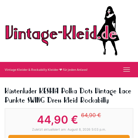
Skip
to
main
content
Toggl
Vintage Kleider & Rockabilly Kleider ❤ für jeden Anlass!
navig
Küstenluder KESHIA Polka Dots Vintage Lace
Punkte SWING Dress Kleid Rockabilly
64,90 €
44,90 €
Zuletzt aktualisiert am: August 8, 2026 5:03 p.m.