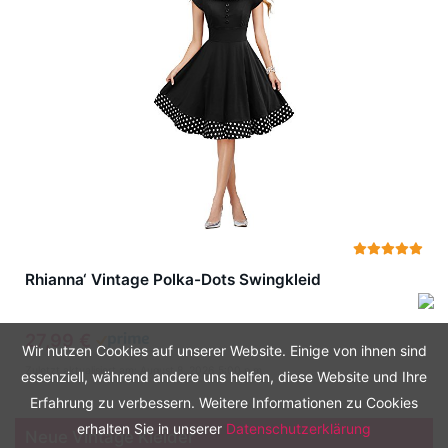
Rhianna‘ Vintage Polka-Dots Swingkleid
27,99 €
Wir nutzen Cookies auf unserer Website. Einige von ihnen sind
Zuletzt aktualisiert am: August 8, 2026 5:00 p.m.
essenziell, während andere uns helfen, diese Website und Ihre
Erfahrung zu verbessern. Weitere Informationen zu Cookies
erhalten Sie in unserer
Datenschutzerklärung
Neue Vintage Kleider