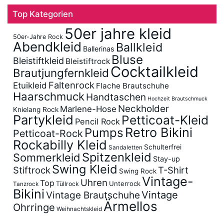
Top Kategorien
50er jahre kleid
50er-Jahre Rock
Abendkleid
Ballkleid
Ballerinas
Bluse
Bleistiftkleid
Bleistiftrock
Cocktailkleid
Brautjungfernkleid
Faltenrock
Etuikleid
Flache Brautschuhe
Haarschmuck
Handtaschen
Hochzeit Brautschmuck
Neckholder
Marlene-Hose
Knielang Rock
Partykleid
Petticoat-Kleid
Pencil Rock
Retro Bikini
Pumps
Petticoat-Rock
Rockabilly Kleid
Schulterfrei
Sandaletten
Spitzenkleid
Sommerkleid
Stay-up
Swing Kleid
Stiftrock
T-Shirt
Swing Rock
Vintage-
Uhren
Top
Unterrock
Tüllrock
Tanzrock
Bikini
Vintage
Vintage Brautschuhe
Ärmellos
Ohrringe
Weihnachtskleid