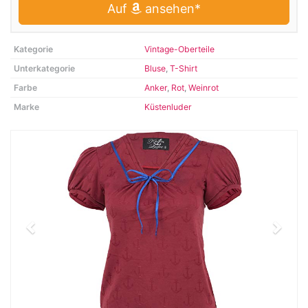
Auf
ansehen*
Kategorie
Vintage-Oberteile
Unterkategorie
Bluse
,
T-Shirt
Farbe
Anker
,
Rot
,
Weinrot
Marke
Küstenluder