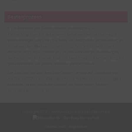
Bestellprozess
* Die Betreiber der Seiten nehmen am Amazon EU-
Partnerprogramm teil. Auf unseren Seiten werden durch Amazon
Werbeanzeigen und Links zur Seite von Amazon.de eingebunden, an
denen wir über Werbekostenerstattung Geld verdienen können.
Amazon setzt dazu Cookies ein, um die Herkunft der Bestellungen
nachvollziehen zu können. Dadurch kann Amazon erkennen, dass Sie
den Partnerlink auf unserer Website geklickt haben.
Die Speicherung von “Amazon-Cookies” erfolgt auf Grundlage von
Art. 6 lit. f DSGVO. Der Websitebetreiber hat hieran ein berechtigtes
Interesse, da nur durch die Cookies die Höhe seiner Affiliate-
Vergütung feststellbar ist.
Copyright 2017 - www.vintage-kleid.de | Gelistet bei
Datenschutz
Impressum