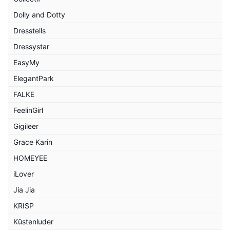
Dolly and Dotty
Dresstells
Dressystar
EasyMy
ElegantPark
FALKE
FeelinGirl
Gigileer
Grace Karin
HOMEYEE
iLover
Jia Jia
KRISP
Küstenluder