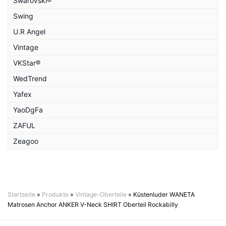
Swarovski®
Swing
U.R Angel
Vintage
VKStar®
WedTrend
Yafex
YaoDgFa
ZAFUL
Zeagoo
Startseite
»
Produkte
»
Vintage-Oberteile
»
Küstenluder WANETA
Matrosen Anchor ANKER V-Neck SHIRT Oberteil Rockabilly