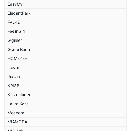
EasyMy
ElegantPark
FALKE
FeelinGirl
Gigileer
Grace Karin
HOMEYEE
iLover
Jia Jia
KRISP
Küstenluder
Laura Kent
Meaneor
MIAMODA
MIOIM®