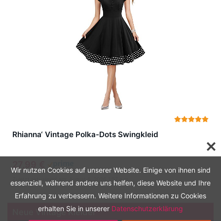
Rhianna‘ Vintage Polka-Dots Swingkleid
27,99 €
Wir nutzen Cookies auf unserer Website. Einige von ihnen sind
Zuletzt aktualisiert am: August 6, 2026 1:57 a.m.
essenziell, während andere uns helfen, diese Website und Ihre
Erfahrung zu verbessern. Weitere Informationen zu Cookies
erhalten Sie in unserer
Datenschutzerklärung
Neue Vintage Kleider