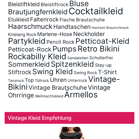
Bluse
Bleistiftkleid
Bleistiftrock
Cocktailkleid
Brautjungfernkleid
Faltenrock
Etuikleid
Flache Brautschuhe
Haarschmuck
Handtaschen
Hochzeit Brautschmuck
Neckholder
Marlene-Hose
Knielang Rock
Partykleid
Petticoat-Kleid
Pencil Rock
Retro Bikini
Pumps
Petticoat-Rock
Rockabilly Kleid
Schulterfrei
Sandaletten
Spitzenkleid
Sommerkleid
Stay-up
Swing Kleid
Stiftrock
T-Shirt
Swing Rock
Vintage-
Uhren
Top
Unterrock
Tüllrock
Tanzrock
Bikini
Vintage
Vintage Brautschuhe
Ärmellos
Ohrringe
Weihnachtskleid
Vintage Kleid Empfehlung