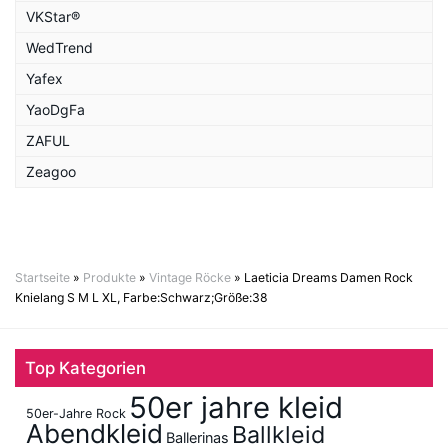
VKStar®
WedTrend
Yafex
YaoDgFa
ZAFUL
Zeagoo
Startseite
»
Produkte
»
Vintage Röcke
»
Laeticia Dreams Damen Rock
Knielang S M L XL, Farbe:Schwarz;Größe:38
Top Kategorien
50er jahre kleid
50er-Jahre Rock
Abendkleid
Ballkleid
Ballerinas