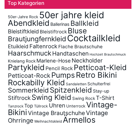
Top Kategorien
50er jahre kleid
50er-Jahre Rock
Abendkleid
Ballkleid
Ballerinas
Bluse
Bleistiftkleid
Bleistiftrock
Cocktailkleid
Brautjungfernkleid
Faltenrock
Etuikleid
Flache Brautschuhe
Haarschmuck
Handtaschen
Hochzeit Brautschmuck
Neckholder
Marlene-Hose
Knielang Rock
Partykleid
Petticoat-Kleid
Pencil Rock
Retro Bikini
Pumps
Petticoat-Rock
Rockabilly Kleid
Schulterfrei
Sandaletten
Spitzenkleid
Sommerkleid
Stay-up
Swing Kleid
Stiftrock
T-Shirt
Swing Rock
Vintage-
Uhren
Top
Unterrock
Tüllrock
Tanzrock
Bikini
Vintage
Vintage Brautschuhe
Ärmellos
Ohrringe
Weihnachtskleid