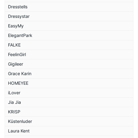
Dresstells
Dressystar
EasyMy
ElegantPark
FALKE
FeelinGirl
Gigileer
Grace Karin
HOMEYEE
iLover
Jia Jia
KRISP
Küstenluder
Laura Kent