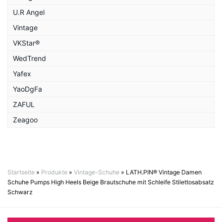
U.R Angel
Vintage
VKStar®
WedTrend
Yafex
YaoDgFa
ZAFUL
Zeagoo
Startseite
»
Produkte
»
Vintage-Schuhe
»
LATH.PIN® Vintage Damen
Schuhe Pumps High Heels Beige Brautschuhe mit Schleife Stilettosabsatz
Schwarz