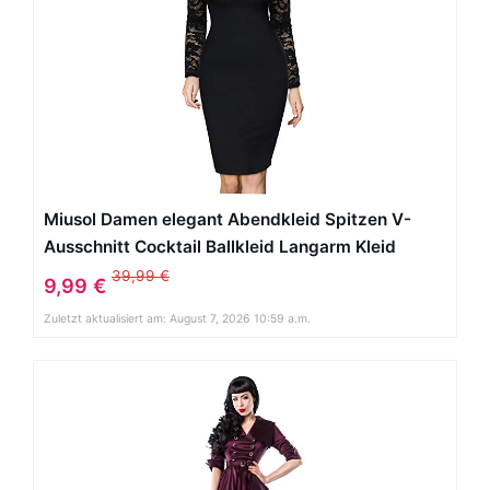
Miusol Damen elegant Abendkleid Spitzen V-
Ausschnitt Cocktail Ballkleid Langarm Kleid
schwarz/Weiß Gr.34-46 (EU 38 (M), Schwarz)
39,99 €
9,99 €
Zuletzt aktualisiert am: August 7, 2026 10:59 a.m.