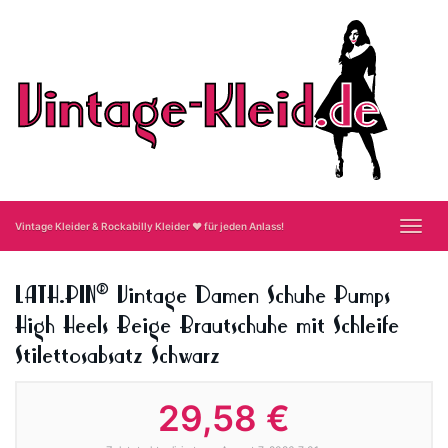
Skip
to
main
content
Toggl
Vintage Kleider & Rockabilly Kleider ❤ für jeden Anlass!
navig
LATH.PIN® Vintage Damen Schuhe Pumps
High Heels Beige Brautschuhe mit Schleife
Stilettosabsatz Schwarz
29,58 €