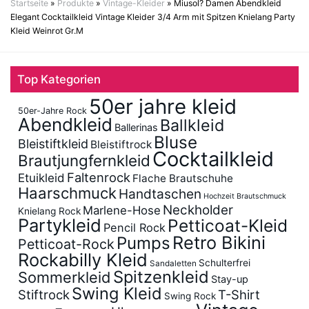
Startseite
»
Produkte
»
Vintage-Kleider
»
Miusol? Damen Abendkleid
Elegant Cocktailkleid Vintage Kleider 3/4 Arm mit Spitzen Knielang Party
Kleid Weinrot Gr.M
Top Kategorien
50er jahre kleid
50er-Jahre Rock
Abendkleid
Ballkleid
Ballerinas
Bluse
Bleistiftkleid
Bleistiftrock
Cocktailkleid
Brautjungfernkleid
Faltenrock
Etuikleid
Flache Brautschuhe
Haarschmuck
Handtaschen
Hochzeit Brautschmuck
Neckholder
Marlene-Hose
Knielang Rock
Partykleid
Petticoat-Kleid
Pencil Rock
Retro Bikini
Pumps
Petticoat-Rock
Rockabilly Kleid
Schulterfrei
Sandaletten
Spitzenkleid
Sommerkleid
Stay-up
Swing Kleid
Stiftrock
T-Shirt
Swing Rock