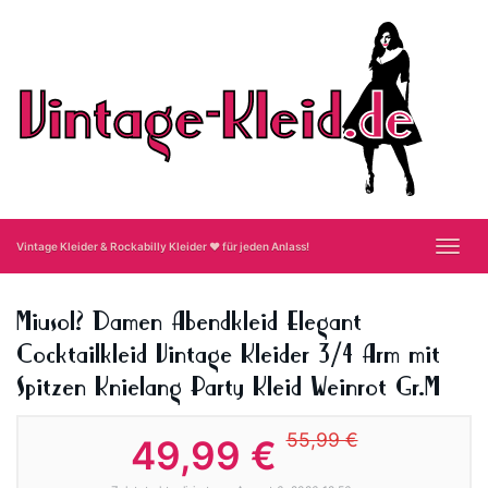
Skip
to
main
content
Toggl
Vintage Kleider & Rockabilly Kleider ❤ für jeden Anlass!
navig
Miusol? Damen Abendkleid Elegant
Cocktailkleid Vintage Kleider 3/4 Arm mit
Spitzen Knielang Party Kleid Weinrot Gr.M
55,99 €
49,99 €