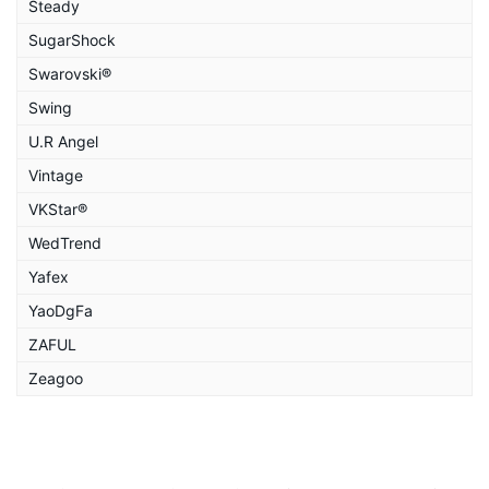
Steady
SugarShock
Swarovski®
Swing
U.R Angel
Vintage
VKStar®
WedTrend
Yafex
YaoDgFa
ZAFUL
Zeagoo