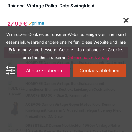
Rhianna‘ Vintage Polka-Dots Swingkleid
27,99 €
Zuletzt aktualisiert am: August 6, 2026 1:57 a.m.
Wir nutzen Cookies auf unserer Website. Einige von ihnen sind
essenziell, während andere uns helfen, diese Website und Ihre
Erfahrung zu verbessern. Weitere Informationen zu Cookies
Neue Vintage Kleider
erhalten Sie in unserer
Datenschutzerklärung
HOMEYEE Damen Vintage Rundhalsausschnitt 3/4 Ärmel
Retro Knielanges Cocktailkleid A135 (EU 40 = Size L,
Alle akzeptieren
Cookies ablehnen
Schwarz-B)
HOMEYEE Damen Vintage Rundhalsausschnitt
ärmellosen Blumen Bestickt knielangen Cocktailkleid
UKA079 (EU 36 = Size S, Karminrot)
ACEVOG Damen Vintage Gepunktetes Kleid Sommer
Knielang mit Kurzarm V Ausschnitt elegant Jersey Kleid
Freizeitkleid (M, Blau)
DRESSTELLS Damen Neckholder 1950er Vintage Retro
Rockabilly Kleider Petticoat Faltenrock Cocktail Festliche