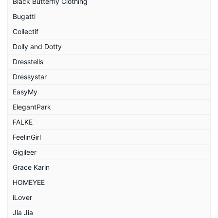
Black Butterfly Clothing
Bugatti
Collectif
Dolly and Dotty
Dresstells
Dressystar
EasyMy
ElegantPark
FALKE
FeelinGirl
Gigileer
Grace Karin
HOMEYEE
iLover
Jia Jia