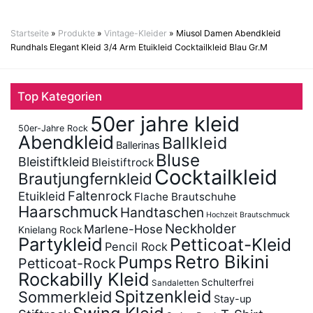
Startseite
»
Produkte
»
Vintage-Kleider
»
Miusol Damen Abendkleid
Rundhals Elegant Kleid 3/4 Arm Etuikleid Cocktailkleid Blau Gr.M
Top Kategorien
50er jahre kleid
50er-Jahre Rock
Abendkleid
Ballkleid
Ballerinas
Bluse
Bleistiftkleid
Bleistiftrock
Cocktailkleid
Brautjungfernkleid
Faltenrock
Etuikleid
Flache Brautschuhe
Haarschmuck
Handtaschen
Hochzeit Brautschmuck
Neckholder
Marlene-Hose
Knielang Rock
Partykleid
Petticoat-Kleid
Pencil Rock
Retro Bikini
Pumps
Petticoat-Rock
Rockabilly Kleid
Schulterfrei
Sandaletten
Spitzenkleid
Sommerkleid
Stay-up