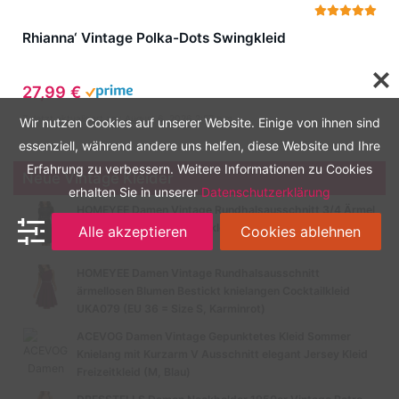
Rhianna‘ Vintage Polka-Dots Swingkleid
27,99 €
Zuletzt aktualisiert am: August 6, 2026 2:57 p.m.
Wir nutzen Cookies auf unserer Website. Einige von ihnen sind
essenziell, während andere uns helfen, diese Website und Ihre
Erfahrung zu verbessern. Weitere Informationen zu Cookies
Neue Vintage Kleider
erhalten Sie in unserer
Datenschutzerklärung
HOMEYEE Damen Vintage Rundhalsausschnitt 3/4 Ärmel
Retro Knielanges Cocktailkleid A135 (EU 40 = Size L,
Alle akzeptieren
Cookies ablehnen
Schwarz-B)
HOMEYEE Damen Vintage Rundhalsausschnitt
ärmellosen Blumen Bestickt knielangen Cocktailkleid
UKA079 (EU 36 = Size S, Karminrot)
ACEVOG Damen Vintage Gepunktetes Kleid Sommer
Knielang mit Kurzarm V Ausschnitt elegant Jersey Kleid
Freizeitkleid (M, Blau)