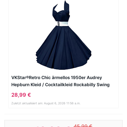
VKStar®Retro Chic ärmellos 1950er Audrey
Hepburn Kleid / Cocktailkleid Rockabilly Swing
Kleid Marineblau L
28,99 €
Zuletzt aktualisiert am: August 6, 2026 11:56 a.m.
45,99 €