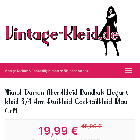
Skip
to
main
content
Toggl
Vintage Kleider & Rockabilly Kleider ❤ für jeden Anlass!
navig
Miusol Damen Abendkleid Rundhals Elegant
Kleid 3/4 Arm Etuikleid Cocktailkleid Blau
Gr.M
45,99 €
19,99 €