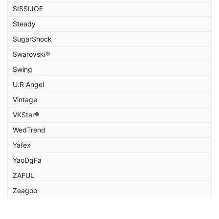
SISSIJOE
Steady
SugarShock
Swarovski®
Swing
U.R Angel
Vintage
VKStar®
WedTrend
Yafex
YaoDgFa
ZAFUL
Zeagoo