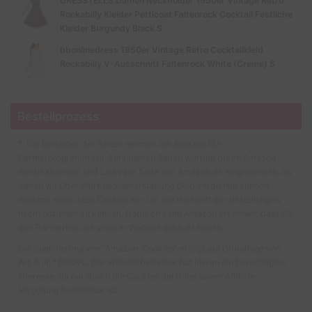
DRESSTELLS Damen Neckholder 1950er Vintage Retro
Rockabilly Kleider Petticoat Faltenrock Cocktail Festliche
Kleider Burgundy Black S
bbonlinedress 1950er Vintage Retro Cocktailkleid
Rockabilly V-Ausschnitt Faltenrock White (Creme) S
Bestellprozess
* Die Betreiber der Seiten nehmen am Amazon EU-
Partnerprogramm teil. Auf unseren Seiten werden durch Amazon
Werbeanzeigen und Links zur Seite von Amazon.de eingebunden, an
denen wir über Werbekostenerstattung Geld verdienen können.
Amazon setzt dazu Cookies ein, um die Herkunft der Bestellungen
nachvollziehen zu können. Dadurch kann Amazon erkennen, dass Sie
den Partnerlink auf unserer Website geklickt haben.
Die Speicherung von “Amazon-Cookies” erfolgt auf Grundlage von
Art. 6 lit. f DSGVO. Der Websitebetreiber hat hieran ein berechtigtes
Interesse, da nur durch die Cookies die Höhe seiner Affiliate-
Vergütung feststellbar ist.