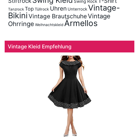
Swing Kleid
Stiftrock
T-Shirt
Swing Rock
Vintage-
Uhren
Top
Unterrock
Tüllrock
Tanzrock
Bikini
Vintage
Vintage Brautschuhe
Ärmellos
Ohrringe
Weihnachtskleid
Vintage Kleid Empfehlung