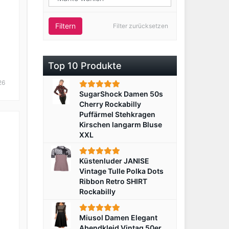
Filtern
Filter zurücksetzen
Top 10 Produkte
26
SugarShock Damen 50s
Cherry Rockabilly
Puffärmel Stehkragen
Kirschen langarm Bluse
XXL
Küstenluder JANISE
Vintage Tulle Polka Dots
Ribbon Retro SHIRT
Rockabilly
Miusol Damen Elegant
Abendkleid Vintag 50er