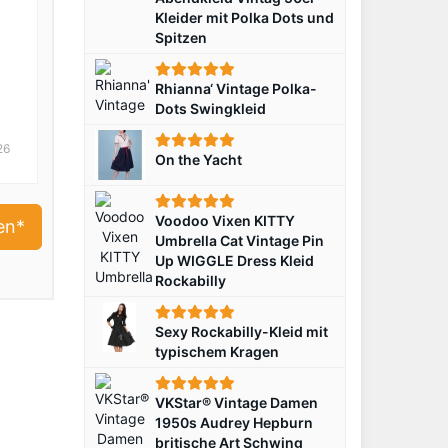
Kleider mit Polka Dots und
Spitzen
Rhianna‘ Vintage Polka-
Dots Swingkleid
a
26
On the Yacht
Voodoo Vixen KITTY
en*
Umbrella Cat Vintage Pin
Up WIGGLE Dress Kleid
Rockabilly
Sexy Rockabilly-Kleid mit
typischem Kragen
VKStar® Vintage Damen
1950s Audrey Hepburn
britische Art Schwing