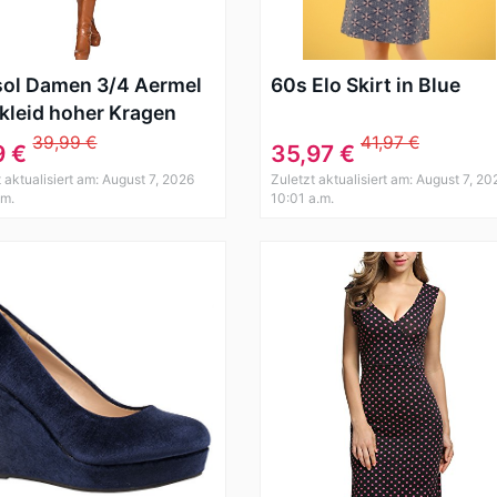
ol Damen 3/4 Aermel
60s Elo Skirt in Blue
kleid hoher Kragen
rbetontes Strickkleid
39,99 €
41,97 €
9 €
35,97 €
over Kleid Weinrot
 aktualisiert am: August 7, 2026
Zuletzt aktualisiert am: August 7, 20
6/48/L
.m.
10:01 a.m.