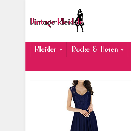
Skip
to
main
content
Kleider
Röcke & Hosen