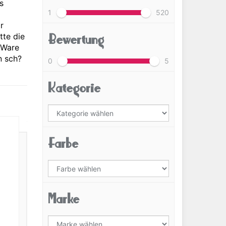
s
1
520
r
Bewertung
tte die
 Ware
n sch?
0
5
Kategorie
Farbe
Marke