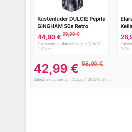
Küstenluder DULCIE Pepita
Elar
GINGHAM 50s Retro
Keil
PENCIL DRESS Kleid
Schu
59,90 €
44,90 €
26,
Rockabilly
S77
Zuletzt aktualisiert am: August 7, 2026
Zuletzt
2:58 a.m.
9:59 a
58,99 €
42,99 €
Zuletzt aktualisiert am: August 7, 2026 8:59 a.m.