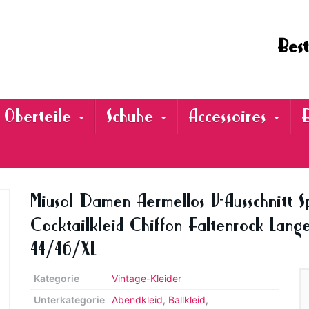
Best
Oberteile
Schuhe
Accessoires
Miusol Damen Aermellos V-Ausschnitt S
Cocktailkleid Chiffon Faltenrock Lang
44/46/XL
Kategorie
Vintage-Kleider
Unterkategorie
Abendkleid
,
Ballkleid
,