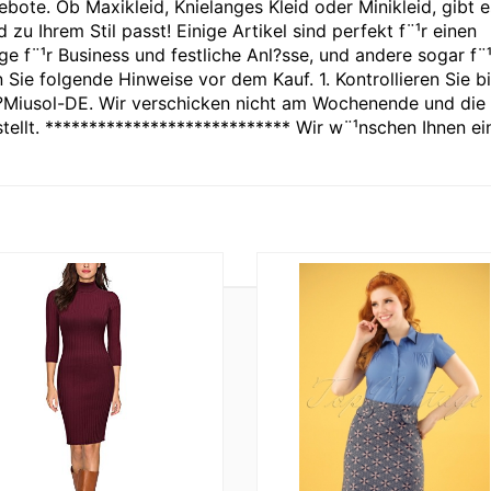
bote. Ob Maxikleid, Knielanges Kleid oder Minikleid, gibt e
 zu Ihrem Stil passt! Einige Artikel sind perfekt f¨¹r einen
e f¨¹r Business und festliche Anl?sse, und andere sogar f¨¹
 Sie folgende Hinweise vor dem Kauf. 1. Kontrollieren Sie bi
ch?Miusol-DE. Wir verschicken nicht am Wochenende und die
llt. **************************** Wir w¨¹nschen Ihnen ei