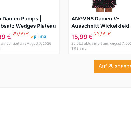
a Damen Pumps |
ANGVNS Damen V-
absatz Wedges Plateau
Ausschnitt Wickelkleid
he | Chunkyrayan
50er Vintage Kleid Polk
29,99 €
23,99 €
99 €
15,99 €
-Blau-36
Dots Sommerkleid
 aktualisiert am: August 7, 2026
Zuletzt aktualisiert am: August 7, 20
Knielang
.m.
1:02 a.m.
Auf
anseh