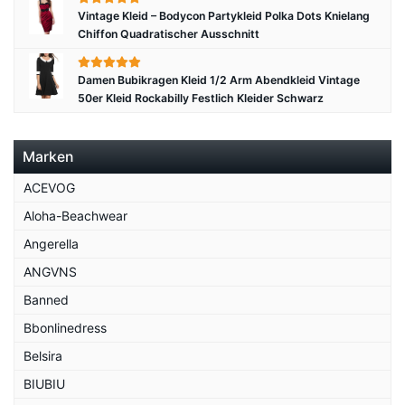
Vintage Kleid – Bodycon Partykleid Polka Dots Knielang
Chiffon Quadratischer Ausschnitt
Damen Bubikragen Kleid 1/2 Arm Abendkleid Vintage
50er Kleid Rockabilly Festlich Kleider Schwarz
Marken
ACEVOG
Aloha-Beachwear
Angerella
ANGVNS
Banned
Bbonlinedress
Belsira
BIUBIU