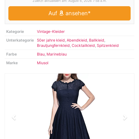
Zuletzt aktualisiert am: August 6, 2026 7:58 a.m.
Auf
ansehen*
Kategorie
Vintage-Kleider
Unterkategorie
50er jahre kleid
,
Abendkleid
,
Ballkleid
,
Brautjungfernkleid
,
Cocktailkleid
,
Spitzenkleid
Farbe
Blau
,
Marineblau
Marke
Miusol