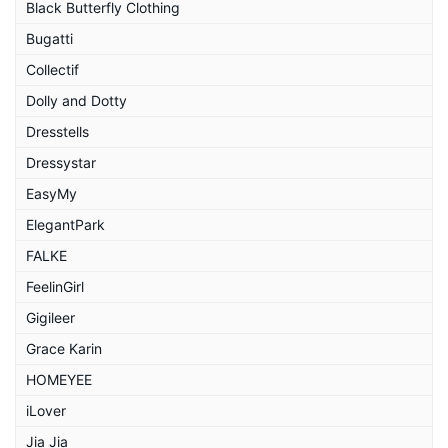
Black Butterfly Clothing
Bugatti
Collectif
Dolly and Dotty
Dresstells
Dressystar
EasyMy
ElegantPark
FALKE
FeelinGirl
Gigileer
Grace Karin
HOMEYEE
iLover
Jia Jia