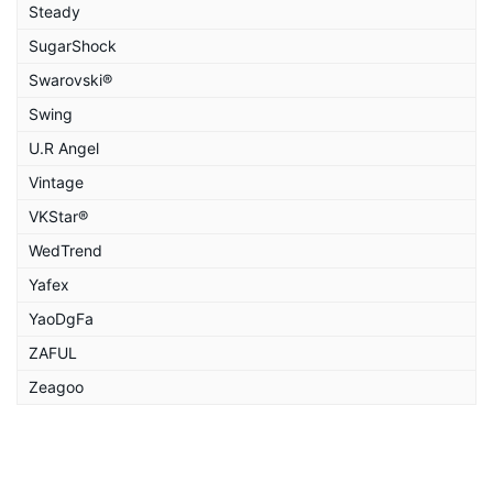
Steady
SugarShock
Swarovski®
Swing
U.R Angel
Vintage
VKStar®
WedTrend
Yafex
YaoDgFa
ZAFUL
Zeagoo