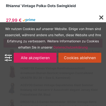
Rhianna‘ Vintage Polka-Dots Swingkleid
27,99 €
Zuletzt aktualisiert am: August 6, 2026 1:57 a.m.
Wir nutzen Cookies auf unserer Website. Einige von ihnen sind
essenziell, während andere uns helfen, diese Website und Ihre
Erfahrung zu verbessern. Weitere Informationen zu Cookies
Neue Vintage Kleider
erhalten Sie in unserer
Datenschutzerklärung
HOMEYEE Damen Vintage Rundhalsausschnitt 3/4 Ärmel
Retro Knielanges Cocktailkleid A135 (EU 40 = Size L,
Alle akzeptieren
Cookies ablehnen
Schwarz-B)
HOMEYEE Damen Vintage Rundhalsausschnitt
ärmellosen Blumen Bestickt knielangen Cocktailkleid
UKA079 (EU 36 = Size S, Karminrot)
ACEVOG Damen Vintage Gepunktetes Kleid Sommer
Knielang mit Kurzarm V Ausschnitt elegant Jersey Kleid
Freizeitkleid (M, Blau)
DRESSTELLS Damen Neckholder 1950er Vintage Retro