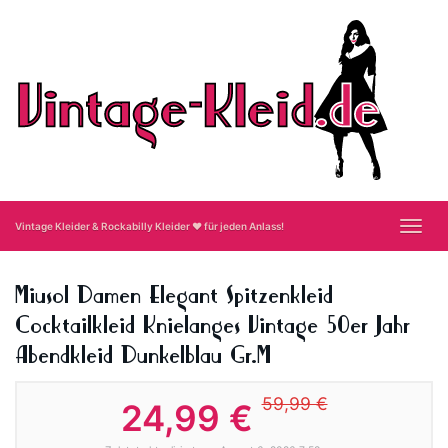
Skip
to
main
content
Toggl
Vintage Kleider & Rockabilly Kleider ❤ für jeden Anlass!
navig
Miusol Damen Elegant Spitzenkleid
Cocktailkleid Knielanges Vintage 50er Jahr
Abendkleid Dunkelblau Gr.M
59,99 €
24,99 €