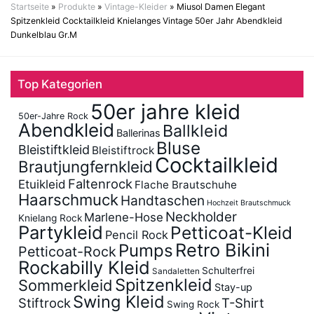
Startseite
»
Produkte
»
Vintage-Kleider
»
Miusol Damen Elegant
Spitzenkleid Cocktailkleid Knielanges Vintage 50er Jahr Abendkleid
Dunkelblau Gr.M
Top Kategorien
50er jahre kleid
50er-Jahre Rock
Abendkleid
Ballkleid
Ballerinas
Bluse
Bleistiftkleid
Bleistiftrock
Cocktailkleid
Brautjungfernkleid
Faltenrock
Etuikleid
Flache Brautschuhe
Haarschmuck
Handtaschen
Hochzeit Brautschmuck
Neckholder
Marlene-Hose
Knielang Rock
Partykleid
Petticoat-Kleid
Pencil Rock
Retro Bikini
Pumps
Petticoat-Rock
Rockabilly Kleid
Schulterfrei
Sandaletten
Spitzenkleid
Sommerkleid
Stay-up
Swing Kleid
Stiftrock
T-Shirt
Swing Rock