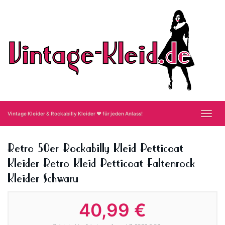
Skip
to
main
content
Toggl
Vintage Kleider & Rockabilly Kleider ❤ für jeden Anlass!
navig
Retro 50er Rockabilly Kleid Petticoat
Kleider Retro Kleid Petticoat Faltenrock
Kleider Schwaru
40,99 €