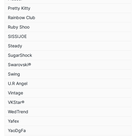
Pretty Kitty
Rainbow Club
Ruby Shoo
SISSIJOE
Steady
SugarShock
Swarovski®
Swing
U.R Angel
Vintage
VKStar®
WedTrend
Yafex
YaoDgFa