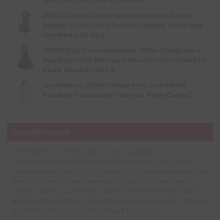
UKA079 (EU 36 = Size S, Karminrot)
ACEVOG Damen Vintage Gepunktetes Kleid Sommer
Knielang mit Kurzarm V Ausschnitt elegant Jersey Kleid
Freizeitkleid (M, Blau)
DRESSTELLS Damen Neckholder 1950er Vintage Retro
Rockabilly Kleider Petticoat Faltenrock Cocktail Festliche
Kleider Burgundy Black S
bbonlinedress 1950er Vintage Retro Cocktailkleid
Rockabilly V-Ausschnitt Faltenrock White (Creme) S
Bestellprozess
* Die Betreiber der Seiten nehmen am Amazon EU-
Partnerprogramm teil. Auf unseren Seiten werden durch Amazon
Werbeanzeigen und Links zur Seite von Amazon.de eingebunden, an
denen wir über Werbekostenerstattung Geld verdienen können.
Amazon setzt dazu Cookies ein, um die Herkunft der Bestellungen
nachvollziehen zu können. Dadurch kann Amazon erkennen, dass Sie
den Partnerlink auf unserer Website geklickt haben.