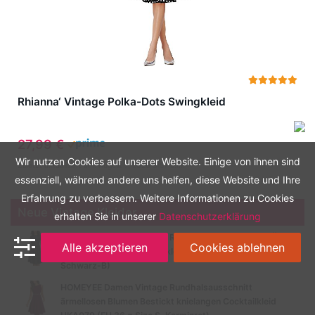
Rhianna‘ Vintage Polka-Dots Swingkleid
27,99 €
Wir nutzen Cookies auf unserer Website. Einige von ihnen sind
Zuletzt aktualisiert am: August 7, 2026 3:57 a.m.
essenziell, während andere uns helfen, diese Website und Ihre
Erfahrung zu verbessern. Weitere Informationen zu Cookies
Neue Vintage Kleider
erhalten Sie in unserer
Datenschutzerklärung
HOMEYEE Damen Vintage Rundhalsausschnitt 3/4 Ärmel
Alle akzeptieren
Cookies ablehnen
Retro Knielanges Cocktailkleid A135 (EU 40 = Size L,
Schwarz-B)
HOMEYEE Damen Vintage Rundhalsausschnitt
ärmellosen Blumen Bestickt knielangen Cocktailkleid