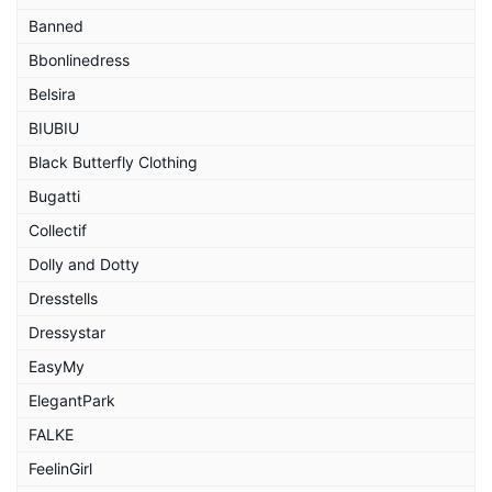
Banned
Bbonlinedress
Belsira
BIUBIU
Black Butterfly Clothing
Bugatti
Collectif
Dolly and Dotty
Dresstells
Dressystar
EasyMy
ElegantPark
FALKE
FeelinGirl