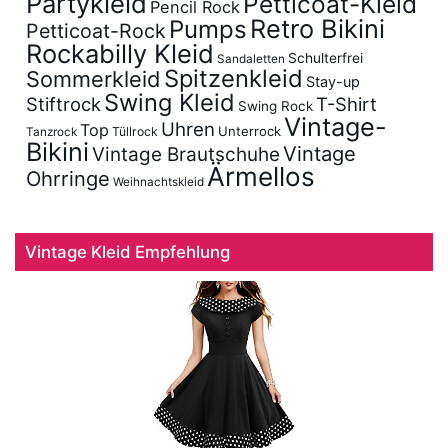
Partykleid
Petticoat-Kleid
Pencil Rock
Retro Bikini
Pumps
Petticoat-Rock
Rockabilly Kleid
Schulterfrei
Sandaletten
Spitzenkleid
Sommerkleid
Stay-up
Swing Kleid
Stiftrock
T-Shirt
Swing Rock
Vintage-
Uhren
Top
Unterrock
Tüllrock
Tanzrock
Bikini
Vintage
Vintage Brautschuhe
Ärmellos
Ohrringe
Weihnachtskleid
Vintage Kleid Empfehlung