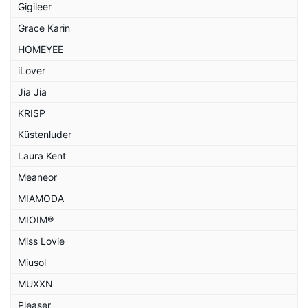
Gigileer
Grace Karin
HOMEYEE
iLover
Jia Jia
KRISP
Küstenluder
Laura Kent
Meaneor
MIAMODA
MIOIM®
Miss Lovie
Miusol
MUXXN
Pleaser