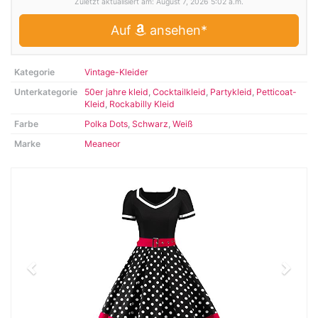
Zuletzt aktualisiert am: August 7, 2026 5:02 a.m.
Auf
ansehen*
Kategorie
Vintage-Kleider
Unterkategorie
50er jahre kleid
,
Cocktailkleid
,
Partykleid
,
Petticoat-
Kleid
,
Rockabilly Kleid
Farbe
Polka Dots
,
Schwarz
,
Weiß
Marke
Meaneor