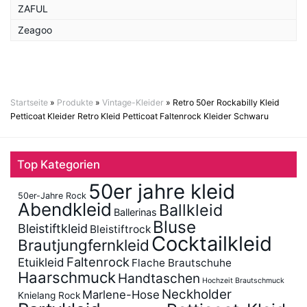
ZAFUL
Zeagoo
Startseite
»
Produkte
»
Vintage-Kleider
»
Retro 50er Rockabilly Kleid
Petticoat Kleider Retro Kleid Petticoat Faltenrock Kleider Schwaru
Top Kategorien
50er jahre kleid
50er-Jahre Rock
Abendkleid
Ballkleid
Ballerinas
Bluse
Bleistiftkleid
Bleistiftrock
Cocktailkleid
Brautjungfernkleid
Faltenrock
Etuikleid
Flache Brautschuhe
Haarschmuck
Handtaschen
Hochzeit Brautschmuck
Neckholder
Marlene-Hose
Knielang Rock